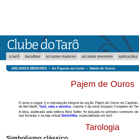
o tarô
baralhos
arcanos maiores
arcanos menores
aplicações
ARCANOS MENORES
•
As Figuras da Corte
•
Valete de Ouros
Pajem de Ouros
O texto a seguir é a reprodução integral da seção
Pajem de Ouros
do
Capítulo
de
Nei Naiff
,
Tarô, vida e destino
, volume 2 da série
Estudos Completo do Tar
A obra, publicada pela editora Best Seller, foi lançada no primeiro semestre d
nas livrarias e na loja virtual
Simbólika
, especializada em tarô.
Tarologia
Simbolismo clássico