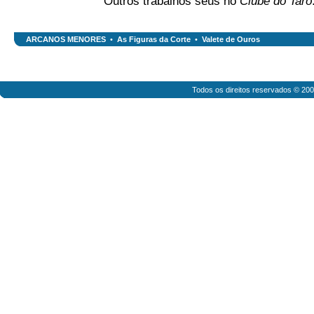
Outros trabalhos seus no
Clube do Tarô
ARCANOS MENORES
•
As Figuras da Corte
•
Valete de Ouros
Todos os direitos reservados © 20