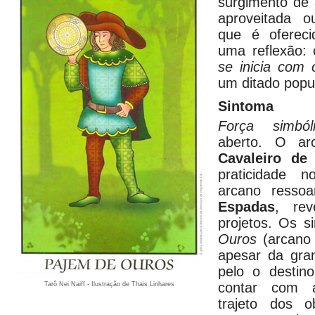
surgimento de
aproveitada o
que é ofereci
uma reflexão:
se inicia com 
um ditado popul
Sintoma
Força simbó
aberto. O ar
Cavaleiro de
praticidade n
arcano ress
Espadas
, rev
projetos. Os 
Ouros
(arcano
apesar da gra
pelo o destin
contar com 
Tarô Nei Naiff - Ilustração de Thais Linhares
trajeto dos o