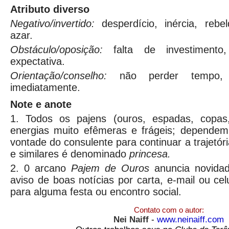
Atributo diverso
Negativo/invertido:
desperdício, inércia, rebe
azar.
Obstáculo/oposição:
falta de investimen
expectativa.
Orientação/conselho:
não perder tempo, 
imediatamente.
Note e anote
1. Todos os pajens (ouros, espadas, copas
energias muito efêmeras e frágeis; depende
vontade do consulente para continuar a trajetór
e similares é denominado
princesa.
2. 0 arcano
Pajem
de
Ouros
anuncia novida
aviso de boas notícias por carta, e-mail ou ce
para alguma festa ou encontro social.
Contato com o autor:
Nei Naiff
-
www.neinaiff.com