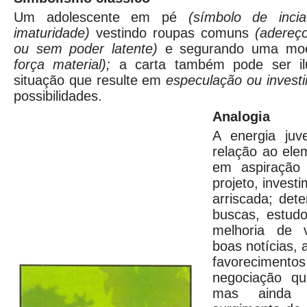
Um adolescente em pé
(símbolo de incia
ima
turidade)
vestindo roupas comuns
(adereço
ou sem poder latente)
e segurando uma m
força
material);
a carta também pode ser i
situação que resulte em
especulação ou invest
possibilidades.
Analogia
A energia juv
relação ao ele
em aspiração 
projeto, invest
arriscada; det
buscas, estud
melhoria de 
boas notícias, 
favorecimentos 
negociação qu
mas ainda 