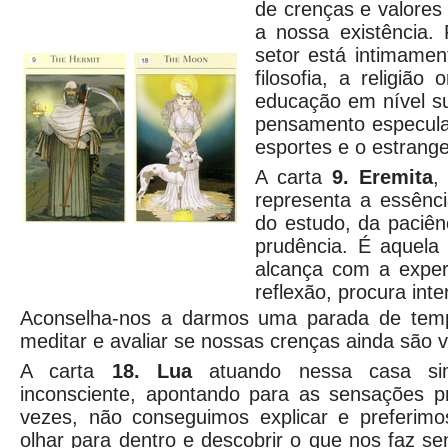
de crenças e valores
a nossa existência.
setor está intimamen
filosofia, a religião
educação em nível sup
pensamento especulat
esportes e o estrange
A carta
9. Eremita
,
representa a essênci
do estudo, da paciênc
prudência. É aquela
alcança com a experi
reflexão, procura int
Aconselha-nos a darmos uma parada de tem
meditar e avaliar se nossas crenças ainda são v
A carta
18. Lua
atuando nessa casa si
inconsciente, apontando para as sensações p
vezes, não conseguimos explicar e preferimo
olhar para dentro e descobrir o que nos faz se