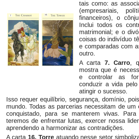
tais como: as associ
(empresariais, polí
financeiros), o cônju
Inclui todos os cont
matrimonial; e o divó
coisas do indivíduo 
e comparadas com as
outro.
A carta
7. Carro
, 
mostra que é necess
e controlar as for
conduzir a vida pelo
atingir o sucesso.
Isso requer equilíbrio, segurança, domínio, po
mundo. Todas as parcerias necessitam de um 
conquistado, para se manterem vivas. Para a
teremos de enfrentar lutas, exercer nossa lide
aprendendo a harmonizar as contradições.
A carta
16. Torre
atuando nesse setor simboliza