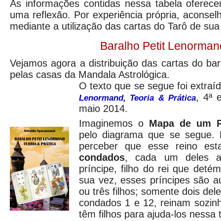
As informações contidas nessa tabela oferece
uma reflexão. Por experiência própria, aconsel
mediante a utilização das cartas do Tarô de sua
Baralho Petit Lenorman
Vejamos agora a distribuição das cartas do ba
pelas casas da Mandala Astrológica.
O texto que se segue foi extraíd
, 4ª 
Lenormand, Teoria & Prática
maio 2014.
Imaginemos o
Mapa de um 
pelo diagrama que se segue. 
perceber que esse reino e
condados
, cada um deles a
príncipe, filho do rei que deté
sua vez, esses príncipes são au
ou três filhos; somente dois del
condados 1 e 12, reinam sozinh
têm filhos para ajuda-los nessa 