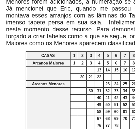
Menores forem adicionados, a numeração se a
Já mencionei que Eric, quando me passou 
montava esses arranjos com as lâminas do Tar
imenso tapete persa em sua sala. Infelizme
neste momento desse recurso. Para demonstr
forçado a criar tabelas como a que se segue, o
Maiores como os Menores aparecem classifica
CASAS
1
2
3
4
5
6
7
8
Arcanos Maiores
1
2
3
4
5
6
7
8
13
14
15
16
1
20
21
22
Arcanos Menores
23
24
25
2
30
31
32
33
34
3
40
41
42
43
4
49
50
51
52
5
58
59
60
01
6
67
68
69
70
7
76
77
78