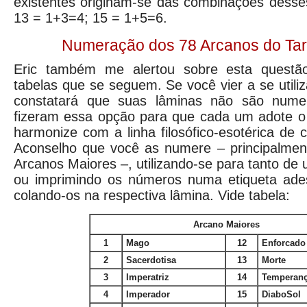
existentes originam-se das combinações desse
13 = 1+3=4; 15 = 1+5=6.
Numeração dos 78 Arcanos do Tarô
Eric também me alertou sobre esta questã
tabelas que se seguem. Se você vier a se utiliz
constatará que suas lâminas não são nume
fizeram essa opção para que cada um adote o
harmonize com a linha filosófico-esotérica de 
Aconselho que você as numere – principalmen
Arcanos Maiores –, utilizando-se para tanto d
ou imprimindo os números numa etiqueta ades
colando-os na respectiva lâmina. Vide tabela:
Arcano Maiores
1
Mago
12
Enforcado
2
Sacerdotisa
13
Morte
3
Imperatriz
14
Temperan
4
Imperador
15
DiaboSol