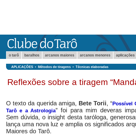
o tarô
baralhos
arcanos maiores
arcanos menores
aplicações
APLICAÇÕES
•
Métodos de tiragens
•
Técnicas elaboradas
Reflexões sobre a tiragem “Manda
O texto da querida amiga,
Bete Torii
, “
Possível 
” foi para mim deveras impa
Tarô e a Astrologia
Sem dúvida, o insight desta taróloga, generos
lança uma nova luz e amplia os significados ar
Maiores do Tarô.