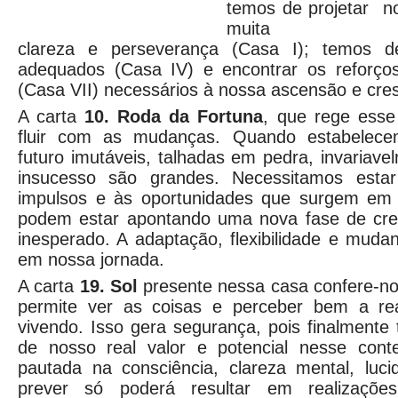
temos de projetar n
muita
clareza e perseverança (Casa I); temos de
adequados (Casa IV) e encontrar os reforço
(Casa VII) necessários à nossa ascensão e cre
A carta
10. Roda da Fortuna
, que rege esse
fluir com as mudanças. Quando estabelece
futuro imutáveis, talhadas em pedra, invariav
insucesso são grandes. Necessitamos esta
impulsos e às oportunidades que surgem em n
podem estar apontando uma nova fase de cre
inesperado. A adaptação, flexibilidade e mud
em nossa jornada.
A carta
19. Sol
presente nessa casa confere-no
permite ver as coisas e perceber bem a re
vivendo. Isso gera segurança, pois finalment
de nosso real valor e potencial nesse cont
pautada na consciência, clareza mental, luc
prever só poderá resultar em realizações