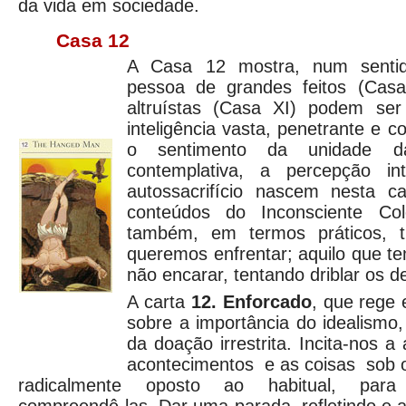
da vida em sociedade.
Casa 12
A Casa 12 mostra, num senti
pessoa de grandes feitos (Cas
altruístas (Casa XI) podem ser
inteligência vasta, penetrante e 
o sentimento da unidade d
contemplativa, a percepção in
autossacrifício nascem nesta c
conteúdos do Inconsciente Cole
também, em termos práticos, 
queremos enfrentar; aquilo que 
não encarar, tentando driblar os d
A carta
12. Enforcado
, que rege 
sobre a importância do idealismo,
da doação irrestrita. Incita-nos 
acontecimentos e as coisas sob o
radicalmente oposto ao habitual, par