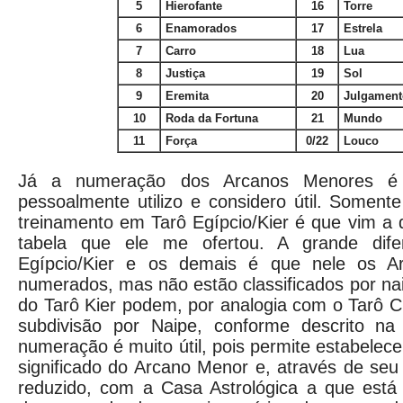
5
Hierofante
16
Torre
6
Enamorados
17
Estrela
7
Carro
18
Lua
8
Justiça
19
Sol
9
Eremita
20
Julgament
10
Roda da Fortuna
21
Mundo
11
Força
0/22
Louco
Já a numeração dos Arcanos Menores é 
pessoalmente utilizo e considero útil. Somente
treinamento em Tarô Egípcio/Kier é que vim a 
tabela que ele me ofertou. A grande dife
Egípcio/Kier e os demais é que nele os A
numerados, mas não estão classificados por na
do Tarô Kier podem, por analogia com o Tarô Cl
subdivisão por Naipe, conforme descrito na
numeração é muito útil, pois permite estabelec
significado do Arcano Menor e, através de se
reduzido, com a Casa Astrológica a que está 