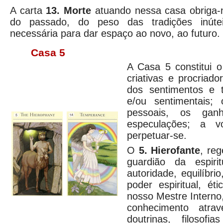
A carta
13. Morte
atuando nessa casa obriga-n
do passado, do peso das tradições inúte
necessária para dar espaço ao novo, ao futuro.
Casa 5
A Casa 5 constitui o
criativas e procriado
dos sentimentos e 
e/ou sentimentais; 
pessoais, os gan
especulações; a v
perpetuar-se.
O
5. Hierofante
, re
guardião da espiri
autoridade, equilíbrio,
poder espiritual, ét
nosso Mestre Interno,
conhecimento atra
doutrinas, filosofia