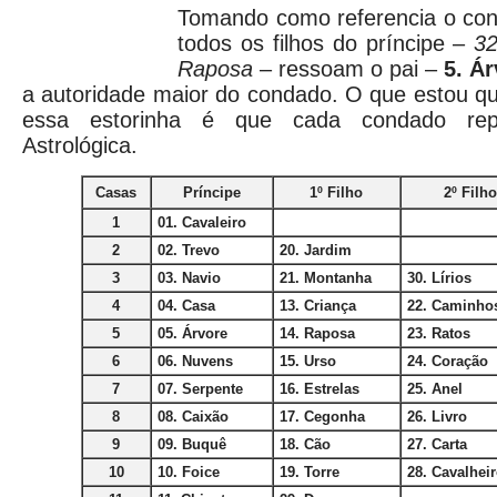
Tomando como referencia o co
todos os filhos do príncipe –
32
Raposa
– ressoam o pai –
5. Á
a autoridade maior do condado. O que estou q
essa estorinha é que cada condado re
Astrológica.
Casas
Príncipe
1º Filho
2º Filho
1
01. Cavaleiro
2
02. Trevo
20. Jardim
3
03. Navio
21. Montanha
30. Lírios
4
04. Casa
13. Criança
22. Caminho
5
05. Árvore
14. Raposa
23. Ratos
6
06. Nuvens
15. Urso
24. Coração
7
07. Serpente
16. Estrelas
25. Anel
8
08. Caixão
17. Cegonha
26. Livro
9
09. Buquê
18. Cão
27. Carta
10
10. Foice
19. Torre
28.
Cavalheir