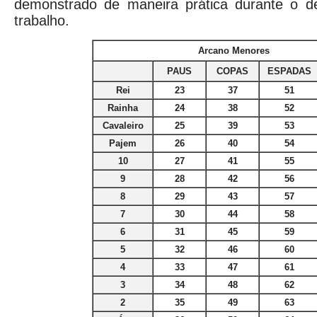
demonstrado de maneira prática durante o d
trabalho.
Arcano Menores
PAUS
COPAS
ESPADAS
Rei
23
37
51
Rainha
24
38
52
Cavaleiro
25
39
53
Pajem
26
40
54
10
27
41
55
9
28
42
56
8
29
43
57
7
30
44
58
6
31
45
59
5
32
46
60
4
33
47
61
3
34
48
62
2
35
49
63