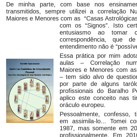
De minha parte, com base nos ensiname
transmitidos, sempre utilizei a correlação 
Maiores e Menores com as “Casas Astrológicas
com os “Signos”. Isto cer
entusiasmo ao tomar c
correspondência, que 
entendimento não é “possíve
Essa prática por mim adot
aulas – Correlação num
Maiores e Menores com as 
– tem sido alvo de questi
por parte de alguns tar
profissionais do Baralho P
aplico este conceito nas t
oráculo europeu.
Pessoalmente, confesso, ti
em assimila-lo... Tomei c
1987, mas somente em 2001
profissionalmente. Em 201