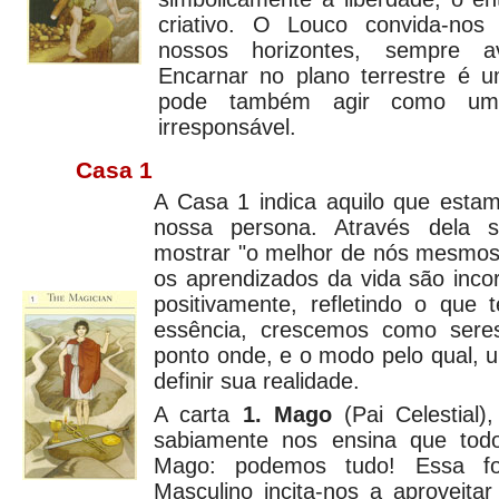
criativo. O Louco convida-nos
nossos horizontes, sempre av
Encarnar no plano terrestre é 
pode também agir como uma
irresponsável.
Casa 1
A Casa 1 indica aquilo que estam
nossa persona. Através dela 
mostrar "o melhor de nós mesmo
os aprendizados da vida são inco
positivamente, refletindo o qu
essência, crescemos como sere
ponto onde, e o modo pelo qual,
definir sua realidade.
A carta
1. Mago
(Pai Celestial)
sabiamente nos ensina que to
Mago: podemos tudo! Essa for
Masculino incita-nos a aproveita