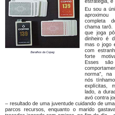
estratégia, e
Eu sou a úni
aproximou
completa 
chama tarô.
que joga pô
dinheiro é d
mas o jogo 
com estranh
Baralhos da Copag
forte moti
Esses são
comportamen
norma”, na 
nós tínhamo
explícitas,
lado, a dura
avó contra jo
– resultado de uma juventude cuidando de uma
parcos recursos, enquanto o marido gastav