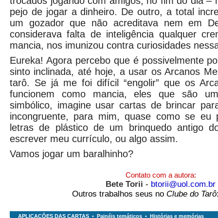
trocados jogando com amigos, no fim do dia – 
pejo de jogar a dinheiro. De outro, a total inc
um gozador que não acreditava nem em D
considerava falta de inteligência qualquer cre
mancia, nos imunizou contra curiosidades nessa
Eureka! Agora percebo que é possivelmente po
sinto inclinada, até hoje, a usar os Arcanos M
tarô. Se já me foi difícil “engolir” que os Ar
funcionem como mancia, eles que são um f
simbólico, imagine usar cartas de brincar para
incongruente, para mim, quase como se eu p
letras de plástico de um brinquedo antigo 
escrever meu currículo, ou algo assim.
Vamos jogar um baralhinho?
Contato com a autora:
Bete Torii
-
btorii@uol.com.br
Outros trabalhos seus no
Clube do Tarô
APLICAÇÕES DAS CARTAS
•
Painéis temáticos
•
Histórias e memórias