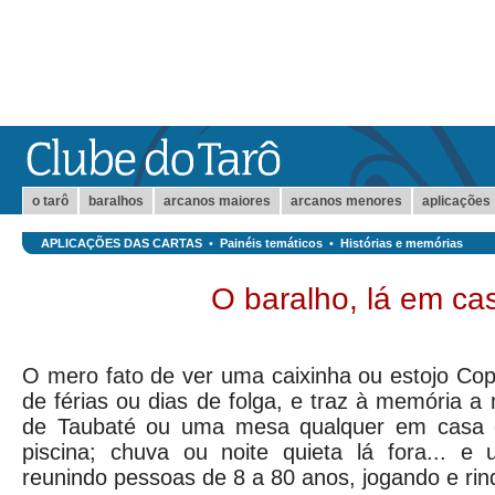
o tarô
baralhos
arcanos maiores
arcanos menores
aplicações
APLICAÇÕES DAS CARTAS
•
Painéis temáticos
•
Histórias e memórias
O baralho, lá em ca
O mero fato de ver uma caixinha ou estojo Co
de férias ou dias de folga, e traz à memória 
de Taubaté ou uma mesa qualquer em casa d
piscina; chuva ou noite quieta lá fora... e 
reunindo pessoas de 8 a 80 anos, jogando e ri