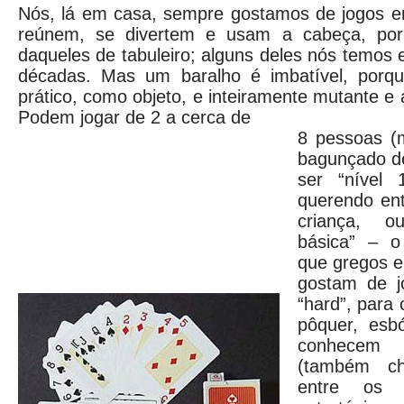
Nós, lá em casa, sempre gostamos de jogos 
reúnem, se divertem e usam a cabeça, por 
daqueles de tabuleiro; alguns deles nós temos
décadas. Mas um baralho é imbatível, porq
prático, como objeto, e inteiramente mutante e
Podem jogar de 2 a cerca de
8 pessoas (m
bagunçado de
ser “nível 
querendo ent
criança, o
básica” – o
que gregos e
gostam de j
“hard”, para 
pôquer, esbó
conhecem 
(também ch
entre os 