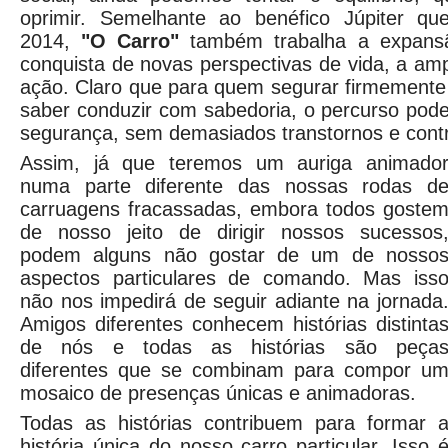
oprimir. Semelhante ao benéfico Júpiter qu
2014,
"O Carro"
também trabalha a expansã
conquista de novas perspectivas de vida, a amp
ação. Claro que para quem segurar firmemente
saber conduzir com sabedoria, o percurso pod
segurança, sem demasiados transtornos e cont
Assim, já que teremos um auriga animado
numa parte diferente das nossas rodas d
carruagens fracassadas, embora todos goste
de nosso jeito de dirigir nossos sucessos
podem alguns não gostar de um de nosso
aspectos particulares de comando. Mas iss
não nos impedirá de seguir adiante na jornada
Amigos diferentes conhecem histórias distinta
de nós e todas as histórias são peça
diferentes que se combinam para compor u
mosaico de presenças únicas e animadoras.
Todas as histórias contribuem para formar 
história única do nosso carro particular. Isso 