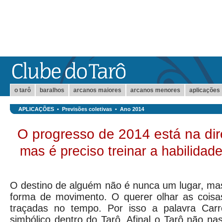
o tarô
baralhos
arcanos maiores
arcanos menores
aplicações
APLICAÇÕES
•
Previsões coletivas
•
Ano 2014
O progresso de 2014 está na dir
mas é preciso treinar a habilidad
O destino de alguém não é nunca um lugar, ma
forma de movimento. O querer olhar as coisa
traçadas no tempo. Por isso a palavra Carr
simbólico dentro do Tarô. Afinal o Tarô não na