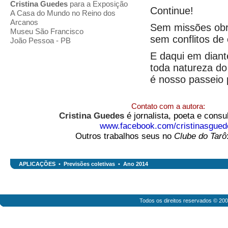
Cristina Guedes
para a Exposição
Continue!
A Casa do Mundo no Reino dos
Arcanos
Sem missões obri
Museu São Francisco
sem conflitos de 
João Pessoa - PB
E daqui em diant
toda natureza do
é nosso passeio p
Contato com a autora:
Cristina Guedes
é jornalista, poeta e cons
www.facebook.com/cristinasgued
Outros trabalhos seus no
Clube do Tarô
APLICAÇÕES
•
Previsões coletivas
•
Ano 2014
Todos os direitos reservados © 20