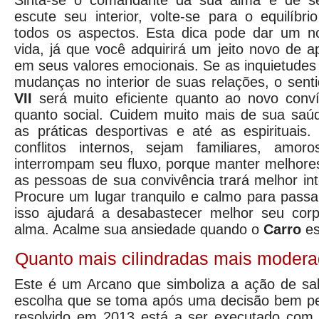
Sinta-se o comandante da sua alma e de s
escute seu interior, volte-se para o equilíb
todos os aspectos. Esta dica pode dar um no
vida, já que você adquirirá um jeito novo de a
em seus valores emocionais. Se as inquietudes
mudanças no interior de suas relações, o sent
VII
será muito eficiente quanto ao novo conví
quanto social. Cuidem muito mais de sua sa
as práticas desportivas e até as espirituais
conflitos internos, sejam familiares, amoro
interrompam seu fluxo, porque manter melhor
as pessoas de sua convivência trará melhor int
Procure um lugar tranquilo e calmo para passa
isso ajudará a desabastecer melhor seu cor
alma. Acalme sua ansiedade quando o
Carro
es
Quanto mais cilindradas mais moder
Este é um Arcano que simboliza a ação de sab
escolha que se toma após uma decisão bem pen
resolvido em 2013 está a ser executado com