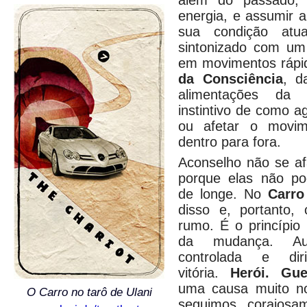
além do passado,
energia, e assumir a
sua condição atua
sintonizado com um
em movimentos rápi
da Consciência
, d
alimentações da 
instintivo de como agi
ou afetar o movi
dentro para fora.
Aconselho não se af
porque elas não po
de longe. No
Carr
disso e, portanto, 
rumo. É o princípio
da mudança. Auto
controlada e dir
vitória.
Herói. Gue
uma causa muito n
O Carro no tarô de Ulani
seguimos corajosa