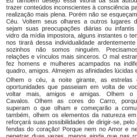
Eu também desejo essa vitória da sua autodi
trazer conteúdos inconscientes à consciência p
realização mais plena. Porém não se esqueçam
Céu. Voltem seus olhares a outros lugares 
sejam suas preocupações diárias ou infantis
vidro da mídia impostora, alguns instantes o t
nos tirará dessa individualidade ardentemente
sozinhos não somos ninguém. Precisamos 
relações e vínculos mais sinceros. O mal estr
fez homens e mulheres acampados na indif
quadro, amigos. Almejem as afinidades lúcidas e
Olhem o céu, a noite girante, as estrelas
oportunidades que passeiam em volta de vo
voltar mais, amigos e amigas. Olhem o
Cavalos. Olhem as cores do Carro, porqu
superam o que olham e começarão a com
também, olhem os elementos da natureza em 
reforçará suas possibilidades de dirigir-se, pel
fendas do coração! Porque nem no Amor e n
penetrar duas vezes, menos ainda que nas r