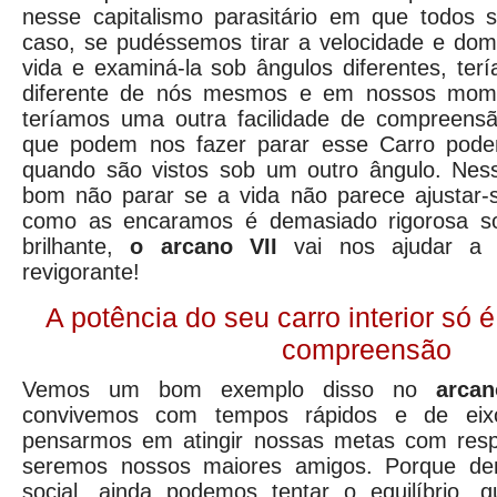
nesse capitalismo parasitário em que todos
caso, se pudéssemos tirar a velocidade e do
vida e examiná-la sob ângulos diferentes, te
diferente de nós mesmos e em nossos mome
teríamos uma outra facilidade de compreensã
que podem nos fazer parar esse Carro podem
quando são vistos sob um outro ângulo. Nes
bom não parar se a vida não parece ajustar-
como as encaramos é demasiado rigorosa so
brilhante,
o arcano VII
vai nos ajudar a 
revigorante!
A potência do seu carro interior só
compreensão
Vemos um bom exemplo disso no
arca
convivemos com tempos rápidos e de eixo
pensarmos em atingir nossas metas com resp
seremos nossos maiores amigos. Porque den
social, ainda podemos tentar o equilíbrio, 