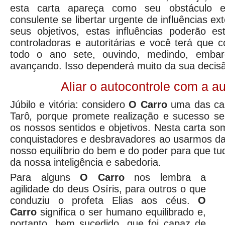
esta carta apareça como seu obstáculo 
consulente se libertar urgente de influências ex
seus objetivos, estas influências poderão e
controladoras e autoritárias e você terá que c
todo o ano sete, ouvindo, medindo, emba
avançando. Isso dependerá muito da sua decis
Aliar o autocontrole com a a
Júbilo e vitória: considero
O Carro
uma das car
Tarô
,
porque promete realização e sucesso se
os nossos sentidos e objetivos. Nesta carta 
conquistadores e desbravadores ao usarmos da l
nosso equilíbrio do bem e do poder para que tu
da nossa inteligência e sabedoria.
Para alguns
O Carro
nos lembra a
agilidade do deus Osíris, para outros o que
conduziu o profeta Elias aos céus.
O
Carro
significa o ser humano equilibrado e,
portanto, bem sucedido, que foi capaz de