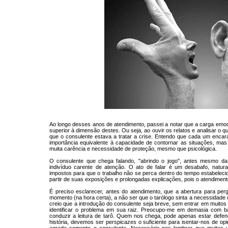
Ao longo desses anos de atendimento, passei a notar que a carga emoc
superior à dimensão destes. Ou seja, ao ouvir os relatos e analisar o 
que o consulente estava a tratar a crise. Entendo que cada um encara 
importância equivalente à capacidade de contornar as situações, mas
muita carência e necessidade de proteção, mesmo que psicológica.
O consulente que chega falando, "abrindo o jogo", antes mesmo da 
indivíduo carente de atenção. O ato de falar é um desabafo, natur
impostos para que o trabalho não se perca dentro do tempo estabelecido 
partir de suas exposições e prolongadas explicações, pois o atendimen
É preciso esclarecer, antes do atendimento, que a abertura para pe
momento (na hora certa), a não ser que o tarólogo sinta a necessidade d
creio que a introdução do consulente seja breve, sem entrar em muitos 
identificar o problema em sua raiz. Preocupo-me em demasia com 
conduzir a leitura de tarô. Quem nos chega, pode apenas estar defe
história, devemos ser perspicazes o suficiente para isentar-nos de op