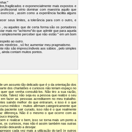
nhar."
dos,fragilizados e exponencialmente mais expostos e
ofissional sério dominar com maestria aquilo que
exercício , assim como a experiência facilita alguns
cer seus limites, a tolerância para com o outro, e
s , ou aqueles que de certa forma são os portadores
tar mais no "achismo"do que admitir que para aquela
 ,ou simplesmente perceber que não estão " em um bom
espeito ao outro.
eis mistérios , só fez aumentar meu pragmatismo.
e não são imprescíndiveis aos sábios , pelo simples
, ainda contam muitos pontos.
 de um assunto tão delicado que é o da orientação dos
rte dos charlatões e curiosos não teriam espaço no
quer que venha consultá-los. Não tiro a sua razão,
cida. Talvez não seja eu a pessoa que realize o seu
em fazer as pessoas acreditarem no meu trabalho.
ntes saindo melhor do que entraram, e isso é o que
curso médico - muitos afirmam categoricamente que
da paciente sair curado, isso não é o que realmente
o faz diferença. Não é o mesmo o que ocorre com as
Pouco importa.
bem e realizar o bem, isso se torna mais um ponto a
rus, os curiosos, mas não é assim também nas outras
estão deixando a desejar.
regoo cada vez mais a utilização do tarô (e outros