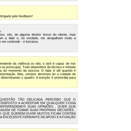
Obrigado pelo feedback!
b.
so, sim, de alguma diretriz breve do cliente, mas
am a falar e, na verdade, me atrapalham muito a
me confundir - e funciona.
pendente da vidência ou não, o tarô é capaz de nos
a ou preocupa). Tudo dependerá da técnica e método
da do momento da pessoa. O falar é útil quando é
nterpretação. Mas, sempre devemos ter o cuidado de
determinando o quadro. A isenção é primordial para
 QUESTÃO TÃO DELICADA ,PERCEBO QUE O
DISPOSTO A ACREDITAR EM QUALQUER COISA
 REFERENDEMOS SUAS OPINIÕES . QUER QUE
RAGEM DE TOMAR SUAS PRÓPRIAS DECISÕES .
O QUE QUEREM OUVIR MUITOS FICAM CONTRA
A EXCELENTE FERRANTE DE APOIO E A FUNÇÃO