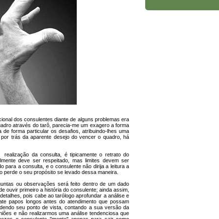
ional dos consulentes diante de alguns problemas era
quadro através do tarô, parecia-me um exagero a forma
de forma particular os desafios, atribuindo-lhes uma
 por trás da aparente desejo do vencer o quadro, há
realização da consulta, é tipicamente o retrato do
almente deve ser respeitado, mas limites devem ser
para a consulta, e o consulente não dirija a leitura a
to perde o seu propósito se levado dessa maneira.
rguntas ou observações será feito dentro de um dado
e ouvir primeiro a história do consulente; ainda assim,
detalhes, pois cabe ao tarólogo aprofundar a análise e
bate papos longos antes do atendimento que possam
ndendo seu ponto de vista, contando a sua versão da
iniões e não realizarmos uma análise tendenciosa que