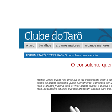
o tarô
baralhos
arcanos maiores
arcanos menores
FÓRUM
/
TARÔ E TERAPIAS
/
O consulente quer atenção
O consulente quer
Muitas vezes quem nos procura, o faz inicialmente com o ob
diante de algum problema vivido. Certamente, a procura por 
mas a grande maioria está a viver algum drama e busca o s
Mas, há também aqueles que nos procuram apenas para desa