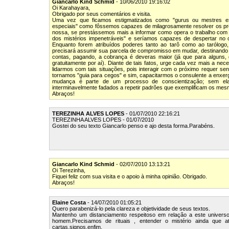
Giancarlo Kind Schmid
- 10/06/2010 19:16:02
Oi Karahayara,
Obrigado por seus comentários e visita.
Uma vez que ficamos estigmatizados como "gurus ou mestres esp
especiais" como fôssemos capazes de milagrosamente resolver os pr
nossa, se prestássemos mais a informar como opera o trabalho com 
dos mistérios impenetráveis" e seríamos capazes de despertar no o
Enquanto forem atribuídos poderes tanto ao tarô como ao tarólogo
precisará assumir sua parcela de compromisso em mudar, destinando a n
contas, pagando, a cobrança é deveras maior (já que para alguns, 
gratuitamente por aí). Diante de tais fatos, urge cada vez mais a ne
lidarmos com tais situações, pois interagir com o próximo requer se
tornamos "guia para cegos" e sim, capacitarmos o consulente a enxerg
mudança é parte de um processo de conscientização; sem ela,
interminavelmente fadados a repetir padrões que exemplificam os mes
Abraços!
TEREZINHA ALVES LOPES
- 01/07/2010 22:16:21
TEREZINHA ALVES LOPES - 01/07/2010
Gostei do seu texto Giancarlo penso e ajo desta forma.Parabéns.
Giancarlo Kind Schmid
- 02/07/2010 13:13:21
Oi Terezinha,
Fiquei feliz com sua visita e o apoio à minha opinião. Obrigado.
Abraços!
Elaine Costa
- 14/07/2010 01:05:21
Quero parabenizá-lo pela clareza e objetividade de seus textos.
Mantenho um distanciamento respeitoso em relação a este universo
homem.Precisamos de rituais , entender o mistério ainda que a
cartas,signos,enfim.