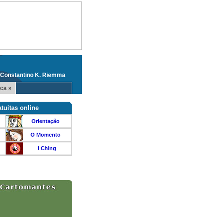
 Constantino K. Riemma
ca »
tuitas online
Orientação
O Momento
I Ching