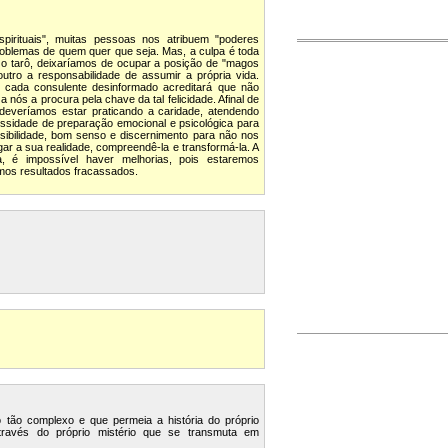
irituais", muitas pessoas nos atribuem "poderes
oblemas de quem quer que seja. Mas, a culpa é toda
o tarô, deixaríamos de ocupar a posição de "magos
utro a responsabilidade de assumir a própria vida.
, cada consulente desinformado acreditará que não
ós a procura pela chave da tal felicidade. Afinal de
deveríamos estar praticando a caridade, atendendo
cessidade de preparação emocional e psicológica para
nsibilidade, bom senso e discernimento para não nos
ar a sua realidade, compreendê-la e transformá-la. A
 é impossível haver melhorias, pois estaremos
mos resultados fracassados.
 tão complexo e que permeia a história do próprio
través do próprio mistério que se transmuta em