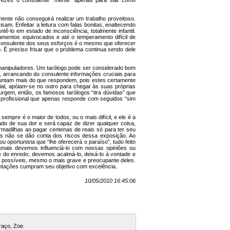
vezes o consulente "mente" apenas para sair como
te não conseguirá realizar um trabalho proveitoso.
m. Enfeitar a leitura com falas bonitas, enaltecendo
-lo em estado de inconsciência, totalmente infantil.
tamentos equivocados e até o temperamento difícil de
 consulente dos seus esforços é o mesmo que oferecer
. É preciso frisar que o problema continua sendo dele
 manipuladores. Um tarólogo pode ser considerado bom
a, arrancando do consulente informações cruciais para
guntam mais do que respondem, pois estes certamente
ial, apóiam-se no outro para chegar às suas próprias
rgem, então, os famosos tarólogos “tira dúvidas” que
 profissional que apenas responde com seguidos “sim
empre é o maior de todos, ou o mais difícil, e ele é a
ado de sua dor e será capaz de dizer qualquer coisa,
adilhas ao pagar centenas de reais só para ter seu
tos não se dão conta dos riscos dessa exposição. Ao
u oportunista que “lhe oferecerá o paraíso”, tudo feito
mais devemos influenciá-lo com nossas opiniões ou
e do enredo; devemos acalmá-lo, deixá-lo à vontade e
s possíveis, mesmo o mais grave e preocupante deles.
entações cumpram seu objetivo com excelência.
10/05/2010 16:45:06
raço, Zoe.