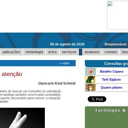
08 de agosto de 2026
Responsável:
...
aplicações
simbologia
artes
serviços
proposta
contato
bus
<
voltar
Consultas gra
Baralho Cigano
 atenção
Tarô Egípcio
Giancarlo Kind Schmid
Quatro pilares
jetivo de buscar um conselho ou orientação
um tarólogo também ocorre pela curiosidade,
uporte necessário para vencer a situação.
bafar.