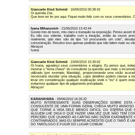
Giancarlo Kind Schmid
- 16/05/2010 00:38:42
Oi querida Zoe,
Que bom ter ler por aqui. Fiquei muito feliz com os seus comentários. 
Ivana Mihanovich
- 21/05/2010 13:43:44
Gostei mto do texto, mto claro e tranquilo na exposição. Penso assim t
Eu não sou vidente, trabalho com a intuição, então às vezes preci
realmente, qdo eles são do tipo "só procurando um colo", desab
concentração. Resolvo isso apenas pedindo que não falem mais ou vão 
Abraços
Ivana
Giancarlo Kind Schmid
- 23/05/2010 15:30:02
Oi Ivana, agradeço seus comentários e elogios. Eu penso que, inde
mostrar o "tema chave" do consulente (a questão que mais o incomod
utilizado (por exemplo, Mandala), proporcionando uma visão acura
necessário elucidar uma situação, cujos detalhes podem clarear a i
levar em consideração qualquer explicação onde o "eu" é quem está 
evitarmos qualquer tipo de julgamento precipitado.
Abraços!
KARAHAYARA
- 09/06/2010 16:26:32
MUITO INTERESSANTE SUAS OBSERVAÇÕES SOBRE ESTA
CONSULENTE DE UMA FORMA GERAL CHEGA MUITO ANSIOSO 
QUE TORNE A VIDA DELE MENOS DIFICIL OU ESPERA QUE
ALGUEM LHE DIGA O QUE FAZER UMA VEZ QUE NÃO TEM CO
PERCEBO QUE QUANDO AS CARTAS NÃO DIZEM EXATAMENTE 
CONTRARIADOS ,MAS EU SEMPRE ACREDITEI QUE O TARÔ É UM
DO TARÓLOGO E FUGIR DO LUGAR COMUM .