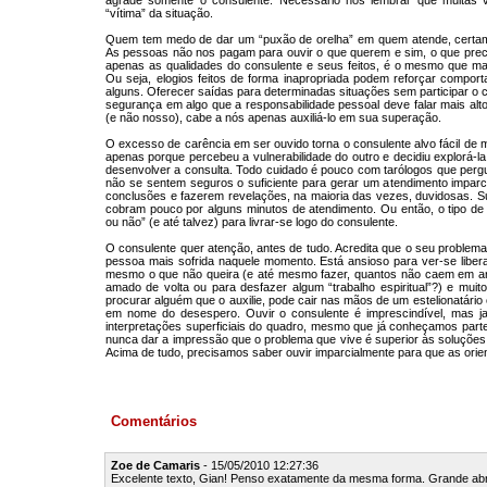
agrade somente o consulente. Necessário nos lembrar que muitas 
“vítima” da situação.
Quem tem medo de dar um “puxão de orelha” em quem atende, certamen
As pessoas não nos pagam para ouvir o que querem e sim, o que precisa
apenas as qualidades do consulente e seus feitos, é o mesmo que mantê
Ou seja, elogios feitos de forma inapropriada podem reforçar compor
alguns. Oferecer saídas para determinadas situações sem participar o
segurança em algo que a responsabilidade pessoal deve falar mais alto
(e não nosso), cabe a nós apenas auxiliá-lo em sua superação.
O excesso de carência em ser ouvido torna o consulente alvo fácil de
apenas porque percebeu a vulnerabilidade do outro e decidiu explorá-l
desenvolver a consulta. Todo cuidado é pouco com tarólogos que per
não se sentem seguros o suficiente para gerar um atendimento imparc
conclusões e fazerem revelações, na maioria das vezes, duvidosas. Su
cobram pouco por alguns minutos de atendimento. Ou então, o tipo de
ou não” (e até talvez) para livrar-se logo do consulente.
O consulente quer atenção, antes de tudo. Acredita que o seu problema s
pessoa mais sofrida naquele momento. Está ansioso para ver-se liber
mesmo o que não queira (e até mesmo fazer, quantos não caem em arm
amado de volta ou para desfazer algum “trabalho espiritual”?) e mui
procurar alguém que o auxilie, pode cair nas mãos de um estelionatário o
em nome do desespero. Ouvir o consulente é imprescindível, mas ja
interpretações superficiais do quadro, mesmo que já conheçamos part
nunca dar a impressão que o problema que vive é superior às soluçõe
Acima de tudo, precisamos saber ouvir imparcialmente para que as ori
Comentários
Zoe de Camaris
- 15/05/2010 12:27:36
Excelente texto, Gian! Penso exatamente da mesma forma. Grande ab