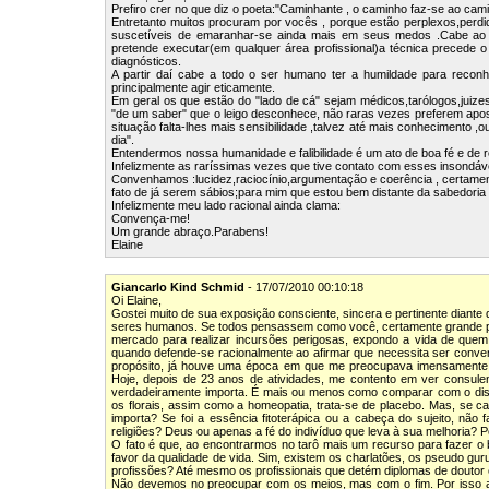
Prefiro crer no que diz o poeta:"Caminhante , o caminho faz-se ao cami
Entretanto muitos procuram por vocês , porque estão perplexos,perdi
suscetíveis de emaranhar-se ainda mais em seus medos .Cabe ao pr
pretende executar(em qualquer área profissional)a técnica precede o 
diagnósticos.
A partir daí cabe a todo o ser humano ter a humildade para reconhe
principalmente agir eticamente.
Em geral os que estão do "lado de cá" sejam médicos,tarólogos,juize
"de um saber" que o leigo desconhece, não raras vezes preferem apos
situação falta-lhes mais sensibilidade ,talvez até mais conhecimento
dia".
Entendermos nossa humanidade e falibilidade é um ato de boa fé e de r
Infelizmente as raríssimas vezes que tive contato com esses insondáv
Convenhamos :lucidez,raciocínio,argumentação e coerência , certament
fato de já serem sábios;para mim que estou bem distante da sabedoria 
Infelizmente meu lado racional ainda clama:
Convença-me!
Um grande abraço.Parabens!
Elaine
Giancarlo Kind Schmid
- 17/07/2010 00:10:18
Oi Elaine,
Gostei muito de sua exposição consciente, sincera e pertinente diante
seres humanos. Se todos pensassem como você, certamente grande pa
mercado para realizar incursões perigosas, expondo a vida de quem 
quando defende-se racionalmente ao afirmar que necessita ser conven
propósito, já houve uma época em que me preocupava imensamente 
Hoje, depois de 23 anos de atividades, me contento em ver consule
verdadeiramente importa. É mais ou menos como comparar com o dis
os florais, assim como a homeopatia, trata-se de placebo. Mas, se ca
importa? Se foi a essência fitoterápica ou a cabeça do sujeito, nã
religiões? Deus ou apenas a fé do indivíduo que leva à sua melhoria? 
O fato é que, ao encontrarmos no tarô mais um recurso para fazer o 
favor da qualidade de vida. Sim, existem os charlatões, os pseudo gu
profissões? Até mesmo os profissionais que detém diplomas de doutor 
Não devemos no preocupar com os meios, mas com o fim. Por isso ap