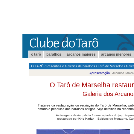
o tarô
baralhos
arcanos maiores
arcanos menores
O TARÔ
/
Resenhas e Galerias de baralhos
/
Tarô de Marselha
/
Galer
Apresentação
| Arcanos Maior
O Tarô de Marselha restaur
Galeria dos Arcano
Trata-se da restauração ou recriação do Tarô de Marselha, pu
estudo e pesquisa dos baralhos antigos. Veja detalhes na resenh
As imagens desta galeria foram copiadas do jogo impr
restaurado por
Kris Hadar
– Editions de Mortagne, Ca