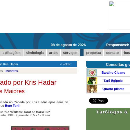
08 de agosto de 2026
Responsável:
...
aplicações
simbologia
artes
serviços
proposta
contato
bus
ia Kris Hadar
<
voltar
Consultas gra
es |
Menores
Baralho Cigano
ado por Kris Hadar
Tarô Egípcio
Quatro pilares
s Maiores
blicada no Canadá por Kris Hadar após anos de
a de
Bete Torii
esso
"Le Véritable Tarot de Marseille"
nadá, 1995. (Tamanho 6,5 x 12,3 cm)