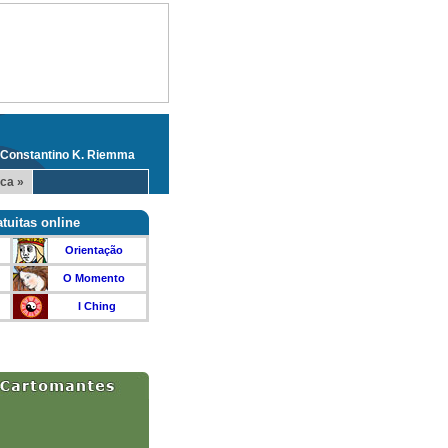
 Constantino K. Riemma
ca »
tuitas online
Orientação
O Momento
I Ching