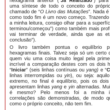
hexagrama anterior (“
Já Realizado
”) para
uma síntese de todo o conceito do própri
chamado de “
O Livro das Mutações
”. Nada é
como todo fim é um novo começo. Trazendo 
a minha leitura, consigo olhar para a superfí
terminou/começou”) como também mais prof
vai terminar de verdade, ainda que as 
conclusão”).
O livro também pontua o equilíbrio p
hexagramas finais. Talvez seja só um certo
quem viu uma coisa muito legal pela prime
incrível a comparação destes com os dois h
“
Iniciar
”
(seis linhas contínuas ou
yang)
e “
C
linhas interrompidas ou
yin
), ou seja: aqui
extremo, no final é equilíbrio, pois os doi
apresentam linhas
yang
e
yin
alternadas. Mui
é mesmo? Pelo menos foi a minha im
correlações são demonstradas, de modo qu
como o próprio conceito, não tem fim.