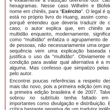
é exatamente a tradução diferente dos “clá
hexagramas. Nesse caso Wilhelm e Blofel
nome em chinês, para “
Exército
”. O legal é
está no próprio livro do Huang, assim como
porquê entendeu que deveria traduzir de 
caso, o autor explica que, em chinês ant
multidão enquanto, modernamente, significa
como “multidão” enfatiza o agrupamento d
de pessoas, não necessariamente uma organi
sequência vem uma explicação baseada 
justifica o uso da “multidão”. Obviamente
condição para avaliar qual alternativa é a 
alguma. Mas confesso que simpatizo pelas
pelo autor.
Encontrei poucas referências a respeito de
mais tão novo, pois a primeira edição (em in
a primeira edição brasileira é de 2007. Tal
sobrou no subtítulo tenha faltado em
importantes como divulgação e distribuição. 
crítica bastante negativa de um tradutor ing