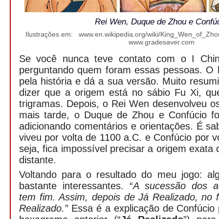
Rei Wen, Duque de Zhou e Confú
Ilustrações em: www.en.wikipedia.org/wiki/King_Wen_of_Z
www.gradesaver.com
Se você nunca teve contato com o I Ching
perguntando quem foram essas pessoas. O 
pela história e dá a sua versão. Muito res
dizer que a origem está no sábio Fu Xi, qu
trigramas. Depois, o Rei Wen desenvolveu o
mais tarde, o Duque de Zhou e Confúcio f
adicionando comentários e orientações. É s
viveu por volta de 1100 a.C. e Confúcio por 
seja, fica impossível precisar a origem exata
distante.
Voltando para o resultado do meu jogo: a
bastante interessantes. “
A sucessão dos a
tem fim. Assim, depois de Já Realizado, no
Realizado.”
Essa é a explicação de Confúcio 