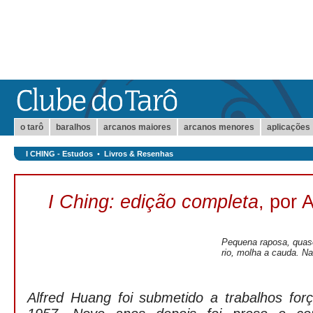
o tarô
baralhos
arcanos maiores
arcanos menores
aplicações
I CHING - Estudos
•
Livros & Resenhas
I Ching: edição completa
, por 
Pequena raposa, quase
rio, molha a cauda. Na
Alfred Huang foi submetido a trabalhos fo