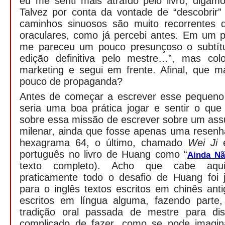
eu me senti mais atraído pelo livro, digam
Talvez por conta da vontade de “descobrir”
caminhos sinuosos são muito recorrentes 
oraculares, como já percebi antes. Em um p
me pareceu um pouco presunçoso o subtítu
edição definitiva pelo mestre…”, mas col
marketing e segui em frente. Afinal, que 
pouco de propaganda?
Antes de começar a escrever esse pequeno 
seria uma boa prática jogar e sentir o que 
sobre essa missão de escrever sobre um ass
milenar, ainda que fosse apenas uma resenha
hexagrama 64, o último, chamado
Wei Ji
português no livro de Huang como “
Ainda Nã
texto completo). Acho que cabe aqui
praticamente todo o desafio de Huang foi j
para o inglês textos escritos em chinês ant
escritos em língua alguma, fazendo parte
tradição oral passada de mestre para dis
complicado de fazer, como se pode imagin