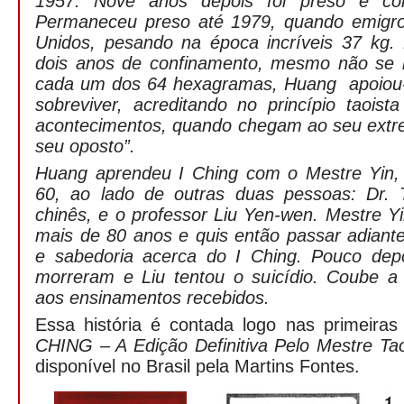
1957. Nove anos depois foi preso e co
Permaneceu preso até 1979, quando emigro
Unidos, pesando na época incríveis 37 kg. 
dois anos de confinamento, mesmo não se 
cada um dos 64 hexagramas, Huang apoiou-
sobreviver, acreditando no princípio taois
acontecimentos, quando chegam ao seu extr
seu oposto”.
Huang aprendeu I Ching com o Mestre Yin, 
60, ao lado de outras duas pessoas: Dr. 
chinês, e o professor Liu Yen-wen. Mestre Yi
mais de 80 anos e quis então passar adiant
e sabedoria acerca do I Ching. Pouco depo
morreram e Liu tentou o suicídio. Coube a
aos ensinamentos recebidos.
Essa história é contada logo nas primeiras 
CHING – A Edição Definitiva Pelo Mestre Tao
disponível no Brasil pela Martins Fontes.