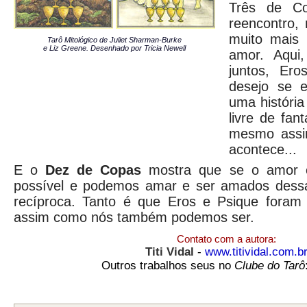
Três de C
reencontro,
muito mais 
Tarô Mitológico de Juliet Sharman-Burke
e Liz Greene. Desenhado por Tricia Newell
amor. Aqui
juntos, Er
desejo se e
uma históri
livre de fan
mesmo assim
acontece...
E o
Dez de Copas
mostra que se o amor é
possível e podemos amar e ser amados dessa
recíproca. Tanto é que Eros e Psique foram 
assim como nós também podemos ser.
Contato com a autora:
Titi Vidal
-
www.titividal.com.b
Outros trabalhos seus no
Clube do Tarô