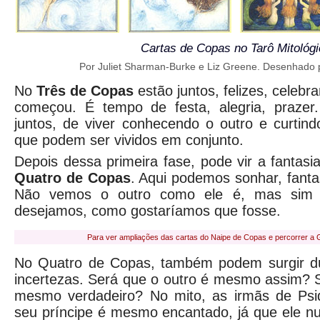
Cartas de Copas no Tarô Mitológi
Por Juliet Sharman-Burke e Liz Greene. Desenhado p
No
Três de Copas
estão juntos, felizes, celeb
começou. É tempo de festa, alegria, prazer
juntos, de viver conhecendo o outro e curti
que podem ser vividos em conjunto.
Depois dessa primeira fase, pode vir a fantas
Quatro de Copas
. Aqui podemos sonhar, fantas
Não vemos o outro como ele é, mas sim
desejamos, como gostaríamos que fosse.
Para ver ampliações das cartas do Naipe de Copas e percorrer a G
No Quatro de Copas, também podem surgir dú
incertezas. Será que o outro é mesmo assim? 
mesmo verdadeiro? No mito, as irmãs de Psi
seu príncipe é mesmo encantado, já que ele n