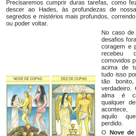
Precisaremos cumprir duras tarefas, como f
descer ao Hades, às profundezas de nossa
segredos e mistérios mais profundos, correndo
ou poder voltar.
No caso de 
desafios fo
coragem e p
recebeu 
comovidos p
acima de t
tudo isso po
tão bonito
verdadeiro
alma é ca
qualquer de
acontece,
aquilo qu
perdido.
O
Nove de