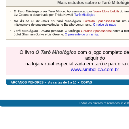
Mais estudos sobre o Tarô Mitológi
•
O
Tarô Mitológico
ou
Tarô Mítico
. Apresentação por
Sonia Blota Belotti
do tar
Liz Greene e desenhado por Tricia Newell:
Tarô Mitológico
•
Do Ás ao 10 de Paus no Tarô Mitológico
.
Geraldo Spacassassi
faz um es
mitológico e de sua equivalência no Baralho Lenormand:
O naipe de paus
•
Tarô Mitológico - relato pessoal
. O tarólogo
Geraldo Spacassassi
conta a his
Juliet Sharman-Burke e Liz Greene:
O presente de um amigo
O livro
O Tarô Mitológico
com o jogo completo de
adquirido
na loja virtual especializada em tarô e parceira
www.simbolica.com.br
ARCANOS MENORES
•
As cartas de 1 a 10
•
COPAS
Todos os direitos reservados © 20