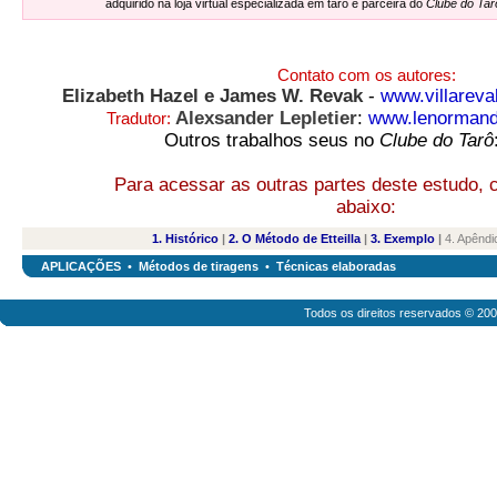
adquirido na loja virtual especializada em tarô e parceira do
Clube do Tar
Contato com os autores:
Elizabeth Hazel e James W. Revak
-
www.villareva
Alexsander Lepletier
:
www.lenormand
Tradutor:
Outros trabalhos seus no
Clube do Tarô
Para acessar as outras partes deste estudo, c
abaixo:
1. Histórico
|
2. O Método de Etteilla
|
3. Exemplo
|
4. Apêndi
APLICAÇÕES
•
Métodos de tiragens
•
Técnicas elaboradas
Todos os direitos reservados © 20