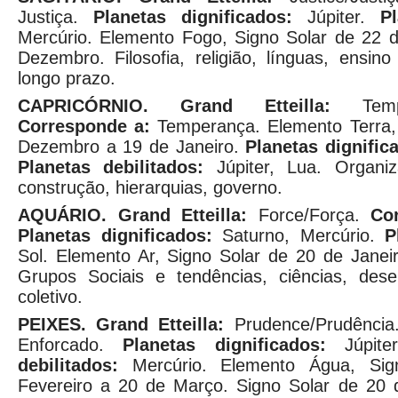
Justiça.
Planetas dignificados:
Júpiter.
P
Mercúrio. Elemento Fogo, Signo Solar de 22
Dezembro. Filosofia, religião, línguas, ensino
longo prazo.
CAPRICÓRNIO.
Grand Etteilla:
Tempér
Corresponde a:
Temperança. Elemento Terra,
Dezembro a 19 de Janeiro.
Planetas dignific
Planetas debilitados:
Júpiter, Lua. Organiz
construção, hierarquias, governo.
AQUÁRIO.
Grand Etteilla:
Force/Força.
Co
Planetas dignificados:
Saturno, Mercúrio.
P
Sol. Elemento Ar, Signo Solar de 20 de Janei
Grupos Sociais e tendências, ciências, dese
coletivo.
PEIXES.
Grand Etteilla:
Prudence/Prudênci
Enforcado.
Planetas dignificados:
Júpit
debilitados:
Mercúrio. Elemento Água, Si
Fevereiro a 20 de Março. Signo Solar de 20 