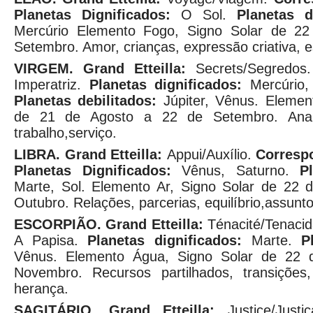
Planetas Dignificados:
O Sol.
Planetas d
Mercúrio Elemento Fogo, Signo Solar de 2
Setembro. Amor, crianças, expressão criativa, 
VIRGEM.
Grand Etteilla:
Secrets/Segredos
Imperatriz.
Planetas dignificados:
Mercúrio
Planetas debilitados:
Júpiter, Vênus. Elemen
de 21 de Agosto a 22 de Setembro. Analis
trabalho,serviço.
LIBRA.
Grand Etteilla:
Appui/Auxílio.
Corresp
Planetas Dignificados:
Vênus, Saturno.
P
Marte, Sol. Elemento Ar, Signo Solar de 22
Outubro. Relações, parcerias, equilíbrio,assunto
ESCORPIÃO.
Grand Etteilla:
Ténacité/Tenaci
A Papisa.
Planetas dignificados:
Marte.
P
Vênus. Elemento Água, Signo Solar de 22 
Novembro. Recursos partilhados, transições
herança.
SAGITÁRIO. Grand Etteilla:
Justice/Justi