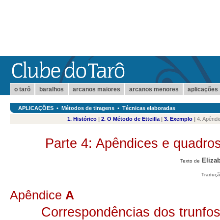
o tarô
baralhos
arcanos maiores
arcanos menores
aplicações
APLICAÇÕES
•
Métodos de tiragens
•
Técnicas elaboradas
1. Histórico
|
2. O Método de Etteilla
|
3. Exemplo
|
4. Apênd
Parte 4: Apêndices e quadro
Eliza
Texto de
Traduçã
Apêndice
A
Correspondências dos trunfos 