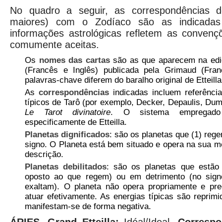
No quadro a seguir, as correspondências d
maiores) com o Zodíaco são as indicadas p
informações astrológicas refletem as convenç
comumente aceitas.
Os
nomes das cartas
são as que aparecem na edi
(Francês e Inglês) publicada pela Grimaud (Fra
palavras-chave diferem do baralho original de Etteilla
As
correspondências
indicadas incluem referência
típicos de Tarô (por exemplo, Decker, Depaulis, D
Le Tarot divinatoire
. O sistema empregado 
especificamente de Etteilla.
Planetas dignificados
: são os planetas que (1) reg
signo. O Planeta está bem situado e opera na sua me
descrição.
Planetas debilitados
: são os planetas que estão
oposto ao que regem) ou em detrimento (no sig
exaltam). O planeta não opera propriamente e pre
atuar efetivamente. As energias típicas são reprim
manifestam-se de forma negativa.