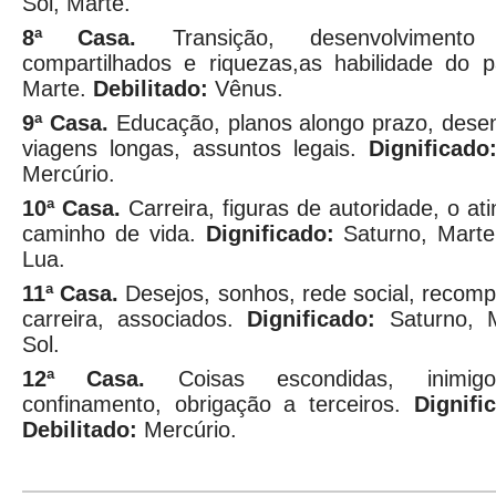
Sol, Marte.
8ª Casa.
Transição, desenvolvimento f
compartilhados e riquezas,as habilidade do p
Marte.
Debilitado:
Vênus.
9ª Casa.
Educação, planos alongo prazo, desenv
viagens longas, assuntos legais.
Dignificado
Mercúrio.
10ª Casa.
Carreira, figuras de autoridade, o ati
caminho de vida.
Dignificado:
Saturno, Mart
Lua.
11ª Casa.
Desejos, sonhos, rede social, recom
carreira, associados.
Dignificado:
Saturno, 
Sol.
12ª Casa.
Coisas escondidas, inimigos
confinamento, obrigação a terceiros.
Dignifi
Debilitado:
Mercúrio.