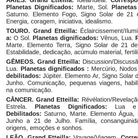
ÁRIES.
Grand Etteilla:
Idéal/Ideal.
Correspo
Planetas Dignificados:
Marte, Sol.
Planetas
Saturno. Elemento Fogo, Signo Solar de 21 
Energia, coragem, iniciativa, idealismo.
TOURO.
Grand Etteilla:
Éclaircissement/Ilum
a:
O Sol.
Planetas dignificados:
Vênus, Lua.
Marte. Elemento Terra, Signo Solar de 21 de
Estabilidade, dedicação, acúmulo material, fertil
GÊMEOS.
Grand Etteilla:
Discussion/Discuss
Lua.
Planetas dignificados :
Mercúrio, Nodos
debilitados:
Júpiter. Elemento Ar, Signo Solar
Junho. Comunicação, pequenas viagens, habi
na comunicação.
CÂNCER.
Grand Etteilla:
Révélation/Revelaç
Estrela.
Planetas Dignificados:
Lua e 
Debilitados:
Saturno, Marte. Elemento Água, 
Junho a 21 de Julho. Família, consanguinid
origens, emoções e sonhos.
LEÃO.
Grand Etteilla:
Voyage/Viagem.
Corre