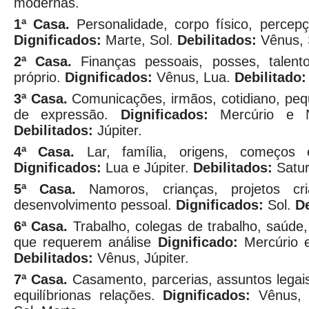
modernas.
1ª Casa.
Personalidade, corpo físico, percepç
Dignificados:
Marte, Sol.
Debilitados:
Vênus, 
2ª Casa.
Finanças pessoais, posses, talentos
próprio.
Dignificados:
Vênus, Lua.
Debilitado:
3ª Casa.
Comunicações, irmãos, cotidiano, peq
de expressão.
Dignificados:
Mercúrio e N
Debilitados:
Júpiter.
4ª Casa.
Lar, família, origens, começos e
Dignificados:
Lua e Júpiter.
Debilitados:
Satur
5ª Casa.
Namoros, crianças, projetos cria
desenvolvimento pessoal.
Dignificados:
Sol.
De
6ª Casa.
Trabalho, colegas de trabalho, saúde
que requerem análise
Dignificado:
Mercúrio e
Debilitados:
Vênus, Júpiter.
7ª Casa.
Casamento, parcerias, assuntos legais
equilíbrionas relações.
Dignificados:
Vênus, 