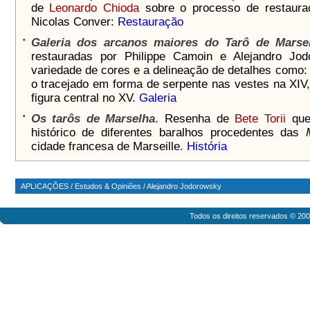
de
Leonardo Chioda
sobre o processo de restauraç
Nicolas Conver:
Restauração
•
Galeria dos arcanos maiores do Tarô de Marse
restauradas por Philippe Camoin e Alejandro Jo
variedade de cores e a delineação de detalhes como: o
o tracejado em forma de serpente nas vestes na XIV,
figura central no XV.
Galeria
•
Os tarôs de Marselha
. Resenha de
Bete Torii
qu
histórico de diferentes baralhos procedentes das
cidade francesa de Marseille.
História
APLICAÇÕES
/
Estudos & Opiniões
/
Alejandro Jodorowsky
Todos os direitos reservados © 20