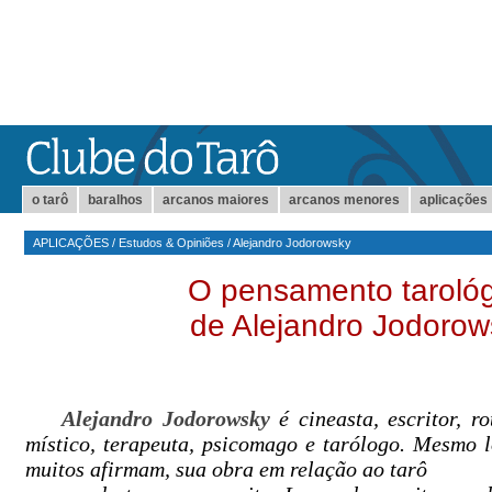
o tarô
baralhos
arcanos maiores
arcanos menores
aplicações
APLICAÇÕES
/
Estudos & Opiniões
/
Alejandro Jodorowsky
O pensamento tarológ
de Alejandro Jodorow
Alejandro Jodorowsky
é cineasta, escritor, ro
místico, terapeuta, psicomago e tarólogo. Mesmo 
muitos afirmam, sua obra em relação
ao tarô