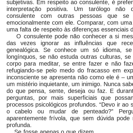
subjetivas. Em respeito ao consulente, é prefe
interpretação positiva. Um tarólogo não
consulente com outras pessoas que se 
emocionalmente com ele. Comparar, com uma m
uma falta de respeito às diferenças essenciais 
O consulente pode não conhecer a si mesm
das vezes ignorar as influências que rec
genealógica. Se conhece um só idioma, se
longínquos, se não estuda outras culturas, se
corpo para meditar, se entre fazer e não faz
refugiando-se pelo medo do fracasso em exp
inconsciente se apresenta não como ele é – u
um mistério inquietante, um inimigo. Nunca sabe
do que pensa, sente, deseja ou faz. E durant
perguntas, por mais superficiais que possa
processos psicológicos profundos. “Devo ir ao s
o cabelo ou mudar de penteado?” Pergun
aparentemente frívola, que sem dúvida pode
profunda.
Se fosse apenas o que dizem