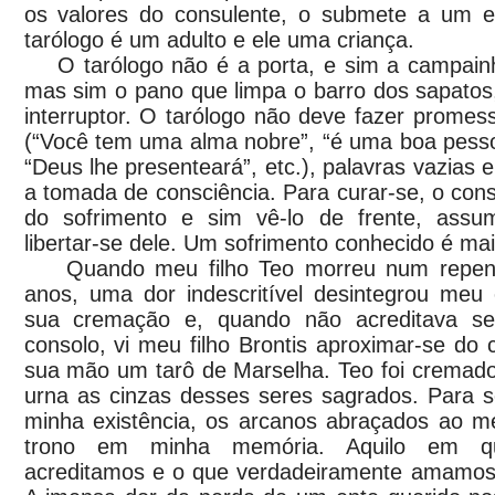
os valores do consulente, o submete a um 
tarólogo é um adulto e ele uma criança.
O tarólogo não é a porta, e sim a campainh
mas sim o pano que limpa o barro dos sapatos,
interruptor. O tarólogo não deve fazer prome
(“Você tem uma alma nobre”, “é uma boa pesso
“Deus lhe presenteará”, etc.), palavras vazias 
a tomada de consciência. Para curar-se, o cons
do sofrimento e sim vê-lo de frente, assum
libertar-se dele. Um sofrimento conhecido é mais
Quando meu filho Teo morreu num repenti
anos, uma dor indescritível desintegrou meu e
sua cremação e, quando não acreditava ser
consolo, vi meu filho Brontis aproximar-se do
sua mão um tarô de Marselha. Teo foi cremad
urna as cinzas desses seres sagrados. Para s
minha existência, os arcanos abraçados ao m
trono em minha memória. Aquilo em qu
acreditamos e o que verdadeiramente amamos