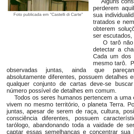
Alguns consu
perderem aqui
sua individual
Foto publicada em "Castelli di Carte"
tratados e ne
obterem soluç
ser escutados,
O tarô não c
detectar a ch
Cada um dos 
mesmo tarô. Po
observadas juntas, ainda que pareçam
absolutamente diferentes, possuem detalhes
qualquer conjunto de cartas deve-se buscar
número possível de detalhes em comum.
Todos os seres humanos pertencem a uma 
vivem no mesmo território, o planeta Terra. P
juntas, apesar de serem de raça, cultura, posi
consciência diferentes, possuem caracter
tarólogo, abandonando toda a vaidade de sent
captar essas semelhanças e concentrar sua l