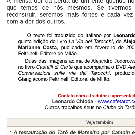
A imensa dor da perda de um ente querido n
que temos de nós mesmos. Se tivermos
reconstruir, seremos mais fortes e cada ve
com a dor dos outros.
O texto foi traduzido do italiano por
Leonard
quinta edição do livro
La Via dei Tarocchi
, de
Alej
Marianne Costa
, publicado em fevereiro de 20
Feltrinelli Editore de Milão.
Duas das imagens acima de Alejandro Jodorows
no livro
Castelli di Carte
que acompanha o DVD
Al
Conversazioni sulle vie dei Tarocchi
, produzi
Giangiacomo Feltrinelli Editore, de Milão.
Contato com a tradutor e apresenta
Leonardo Chioda
-
www.cafetarot.c
Outros trabalhos seus no
Clube do Tarô
Veja também
•
A restauração do Tarô de Marselha por Camoin 