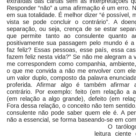
extraídas das cartas sem as interpretações q
Responder “não” a uma afirmação é um erro. 
em sua totalidade. É melhor dizer “é possível, 
vista se pode concluir o contrário”. A doe
separação, ou seja, crença de se estar sepa
que permite tanto ao consulente quanto ao
positivamente sua passagem pelo mundo é a 
faz feliz? Essas pessoas, esse país, essa ca
fazem feliz nesta vida?” Se não me alegram a vi
me correspondem como companhia, ambiente, te
o que me convida a não me envolver com ele
um valor duplo, composto da palavra enunciad
proferida. Afirmar algo é também afirmar 
contrário. Por exemplo: feito (em relação a 
(em relação a algo grande), defeito (em relaç
Fora dessa relação, o conceito não tem sentid
consulente não pode saber quem ele é. A pers
não a essencial, se forma baseando-se em co
O tarólogo 
leitura cient