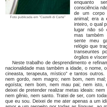
enquanto s
consciência não
de um corpo m
Foto publicada em "Castelli di Carte"
animal; era a 
inteiro, o qual
lugar não só 
mas também d
sente meu ga
relógio que tra
transeuntes p
órgãos e víscer
Neste trabalho de desprendimento e refinam
nacionalidade mas também a idade, o nome, os 
cineasta, terapeuta, místico” e tantos outros. 
nem gordo, nem magro; nem bom, nem mal;
egoísta; nem bom, nem mau pai; nem isto,
deixei de pretender realizar metas ideais: ne
nem gênio, nem santo. Tratei de ser, com toda
que eu sou. Deixei de me ater apenas a um id
amor e um respeito por todas as línguas, a