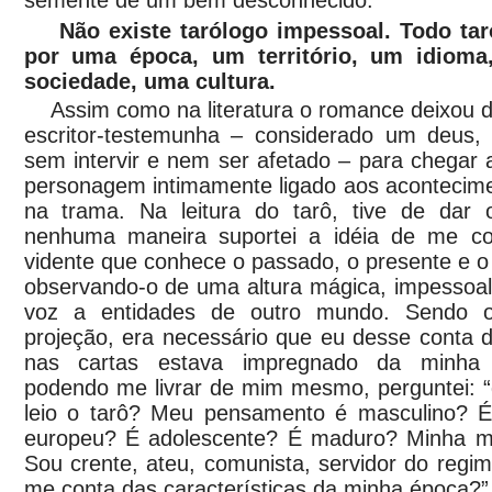
semente de um bem desconhecido.
Não existe tarólogo impessoal. Todo ta
por uma época, um território, um idioma
sociedade, uma cultura.
Assim como na literatura o romance deixou d
escritor-testemunha – considerado um deus,
sem intervir e nem ser afetado – para chegar
personagem intimamente ligado aos acontecime
na trama. Na leitura do tarô, tive de da
nenhuma maneira suportei a idéia de me co
vidente que conhece o passado, o presente e o 
observando-o de uma altura mágica, impessoa
voz a entidades de outro mundo. Sendo o
projeção, era necessário que eu desse conta 
nas cartas estava impregnado da minha 
podendo me livrar de mim mesmo, perguntei:
leio o tarô? Meu pensamento é masculino? É
europeu? É adolescente? É maduro? Minha mor
Sou crente, ateu, comunista, servidor do regi
me conta das características da minha época?”