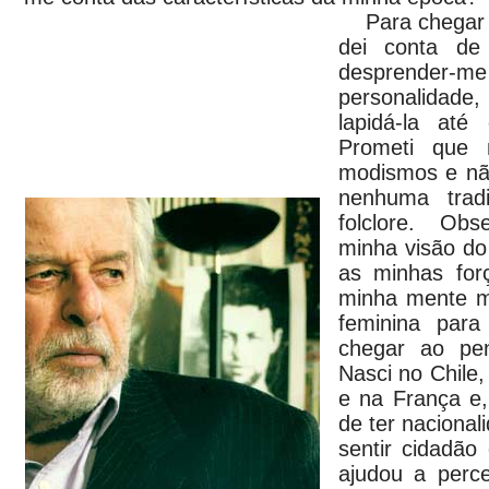
Para chegar a 
dei conta de
desprende
personalidade, 
lapidá-la até
Prometi que 
modismos e não
nenhuma tra
folclore. Ob
minha visão d
as minhas for
minha mente m
feminina para
chegar ao pen
Nasci no Chile
e na França e, 
de ter naciona
sentir cidadã
ajudou a perc