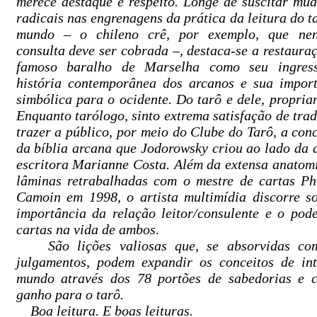
merece destaque e respeito. Longe de suscitar mu
radicais nas engrenagens da prática da leitura do t
mundo – o chileno crê, por exemplo, que ne
consulta deve ser cobrada –, destaca-se a restaura
famoso baralho de Marselha como seu ingres
história contemporânea dos arcanos e sua impor
simbólica para o ocidente. Do tarô e dele, propria
Enquanto tarólogo, sinto extrema satisfação de trad
trazer a público, por meio do Clube do Tarô, a con
da bíblia arcana que Jodorowsky criou ao lado da a
escritora Marianne Costa. Além da extensa anatom
lâminas retrabalhadas com o mestre de cartas Ph
Camoin em 1998, o artista multimídia discorre s
importância da relação leitor/consulente e o pod
cartas na vida de ambos.
São lições valiosas que, se absorvidas c
julgamentos, podem expandir os conceitos de int
mundo através dos 78 portões de sabedorias e c
ganho para o tarô.
Boa leitura. E boas leituras.