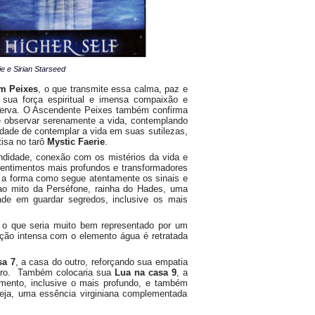
e e Sirian Starseed
m Peixes
, o que transmite essa calma, paz e
 sua força espiritual e imensa compaixão e
bserva. O Ascendente Peixes também confirma
de observar serenamente a vida, contemplando
dade de contemplar a vida em suas sutilezas,
isa no tarô
Mystic Faerie
.
undidade, conexão com os mistérios da vida e
sentimentos mais profundos e transformadores
 a forma como segue atentamente os sinais e
ao mito da Perséfone, rainha do Hades, uma
ade em guardar segredos, inclusive os mais
, o que seria muito bem representado por um
ão intensa com o elemento água é retratada
sa 7
, a casa do outro, reforçando sua empatia
utro. Também colocaria sua
Lua na casa 9
, a
cimento, inclusive o mais profundo, e também
seja, uma essência virginiana complementada