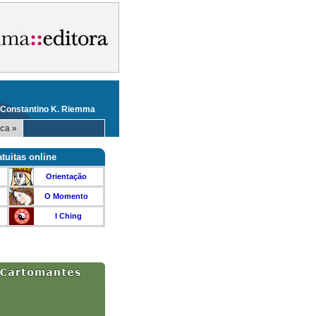
 Constantino K. Riemma
ca »
tuitas online
Orientação
O Momento
I Ching