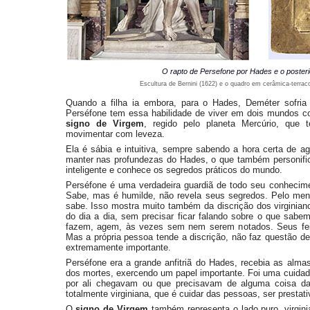
O rapto de Persefone por Hades e o posteri
Escultura de Bernini (1622) e o quadro em cerâmica-terrac
Quando a filha ia embora, para o Hades, Deméter sofria
Perséfone tem essa habilidade de viver em dois mundos com
signo de Virgem
, regido pelo planeta Mercúrio, que 
movimentar com leveza.
Ela é sábia e intuitiva, sempre sabendo a hora certa de agi
manter nas profundezas do Hades, o que também personifi
inteligente e conhece os segredos práticos do mundo.
Perséfone é uma verdadeira guardiã de todo seu conhecime
Sabe, mas é humilde, não revela seus segredos. Pelo men
sabe. Isso mostra muito também da discrição dos virginian
do dia a dia, sem precisar ficar falando sobre o que sabe
fazem, agem, às vezes sem nem serem notados. Seus feit
Mas a própria pessoa tende a discrição, não faz questão d
extremamente importante.
Perséfone era a grande anfitriã do Hades, recebia as alma
dos mortes, exercendo um papel importante. Foi uma cuidad
por ali chegavam ou que precisavam de alguma coisa daq
totalmente virginiana, que é cuidar das pessoas, ser prestati
O
signo de Virgem
também representa o lado puro, virgini