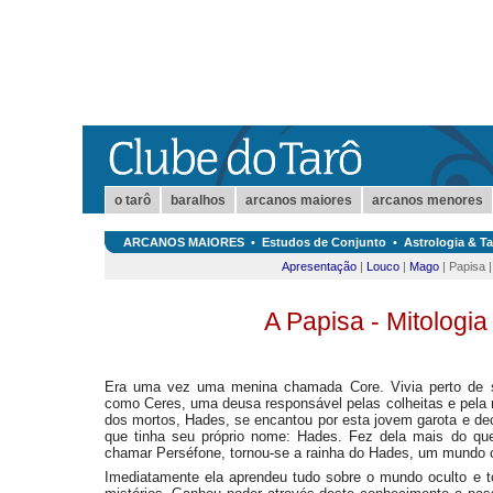
o tarô
baralhos
arcanos maiores
arcanos menores
ARCANOS MAIORES
•
Estudos de Conjunto
•
Astrologia & Ta
Apresentação
|
Louco
|
Mago
| Papisa 
A Papisa - Mitologia
Era uma vez uma menina chamada Core. Vivia perto de 
como Ceres, uma deusa responsável pelas colheitas e pela
dos mortos, Hades, se encantou por esta jovem garota e deci
que tinha seu próprio nome: Hades. Fez dela mais do qu
chamar Perséfone, tornou-se a rainha do Hades, um mundo c
Imediatamente ela aprendeu tudo sobre o mundo oculto e t