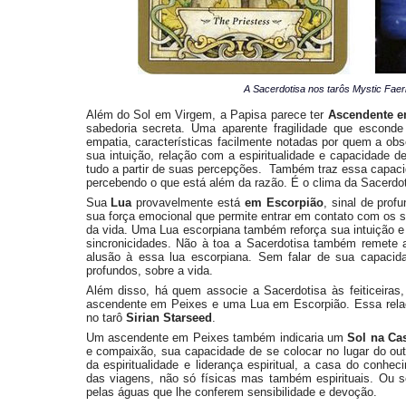
A Sacerdotisa nos tarôs Mystic Faeri
Além do Sol em Virgem, a Papisa parece ter
Ascendente e
sabedoria secreta. Uma aparente fragilidade que esconde
empatia, características facilmente notadas por quem a o
sua intuição, relação com a espiritualidade e capacidade 
tudo a partir de suas percepções. Também traz essa capaci
percebendo o que está além da razão. É o clima da Sacerdot
Sua
Lua
provavelmente está
em Escorpião
, sinal de prof
sua força emocional que permite entrar em contato com os 
da vida. Uma Lua escorpiana também reforça sua intuição e
sincronicidades. Não à toa a Sacerdotisa também remete 
alusão à essa lua escorpiana. Sem falar de sua capacid
profundos, sobre a vida.
Além disso, há quem associe a Sacerdotisa às feiticeiras
ascendente em Peixes e uma Lua em Escorpião. Essa relaç
no tarô
Sirian Starseed
.
Um ascendente em Peixes também indicaria um
Sol na Ca
e compaixão, sua capacidade de se colocar no lugar do o
da espiritualidade e liderança espiritual, a casa do conhe
das viagens, não só físicas mas também espirituais. Ou 
pelas águas que lhe conferem sensibilidade e devoção.