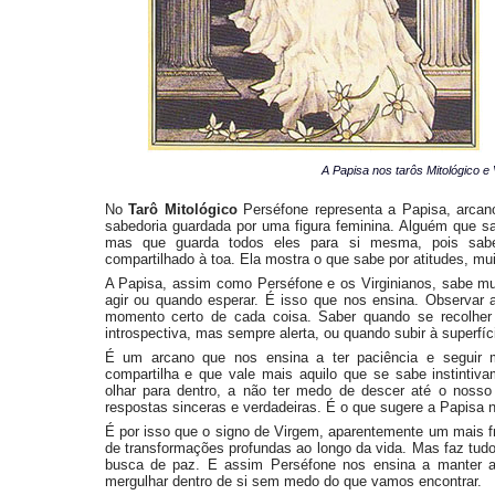
A Papisa nos tarôs Mitológico e 
No
Tarô Mitológico
Perséfone representa a Papisa, arcan
sabedoria guardada por uma figura feminina. Alguém que sa
mas que guarda todos eles para si mesma, pois sabe
compartilhado à toa. Ela mostra o que sabe por atitudes, mu
A Papisa, assim como Perséfone e os Virginianos, sabe mu
agir ou quando esperar. É isso que nos ensina. Observar 
momento certo de cada coisa. Saber quando se recolher
introspectiva, mas sempre alerta, ou quando subir à superf
É um arcano que nos ensina a ter paciência e seguir 
compartilha e que vale mais aquilo que se sabe instinti
olhar para dentro, a não ter medo de descer até o nosso
respostas sinceras e verdadeiras. É o que sugere a Papisa 
É por isso que o signo de Virgem, aparentemente um mais fr
de transformações profundas ao longo da vida. Mas faz tudo
busca de paz. E assim Perséfone nos ensina a manter a c
mergulhar dentro de si sem medo do que vamos encontrar.