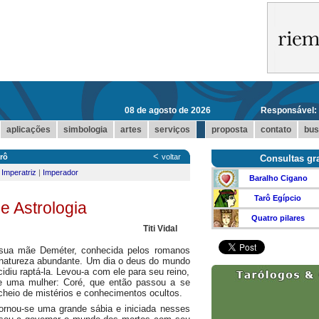
08 de agosto de 2026
Responsável:
...
aplicações
simbologia
artes
serviços
proposta
contato
bus
<
rô
voltar
Consultas gra
|
Imperatriz
|
Imperador
Baralho Cigano
Tarô Egípcio
 e Astrologia
Quatro pilares
Titi Vidal
sua mãe Deméter, conhecida pelos romanos
 natureza abundante. Um dia o deus do mundo
diu raptá-la. Levou-a com ele para seu reino,
e uma mulher: Coré, que então passou a se
heio de mistérios e conhecimentos ocultos.
ornou-se uma grande sábia e iniciada nesses