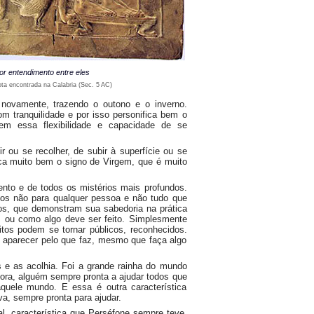
or entendimento entre eles
ota encontrada na Calabria (Sec. 5 AC)
 novamente, trazendo o outono e o inverno.
 tranquilidade e por isso personifica bem o
tem essa flexibilidade e capacidade de se
r ou se recolher, de subir à superfície ou se
ca muito bem o signo de Virgem, que é muito
nto e de todos os mistérios mais profundos.
os não para qualquer pessoa e não tudo que
os, que demonstram sua sabedoria na prática
m ou como algo deve ser feito. Simplesmente
os podem se tornar públicos, reconhecidos.
e aparecer pelo que faz, mesmo que faça algo
s e as acolhia. Foi a grande rainha do mundo
ora, alguém sempre pronta a ajudar todos que
uele mundo. E essa é outra característica
va, sempre pronta para ajudar.
al, característica que Perséfone sempre teve,