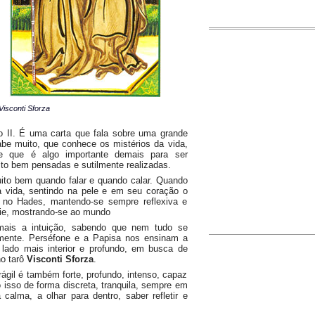
Visconti Sforza
o II. É uma carta que fala sobre uma grande
be muito, que conhece os mistérios da vida,
 que é algo importante demais para ser
ito bem pensadas e sutilmente realizadas.
ito bem quando falar e quando calar. Quando
a vida, sentindo na pele e em seu coração o
 no Hades, mantendo-se sempre reflexiva e
ície, mostrando-se ao mundo
mais a intuição, sabendo que nem tudo se
vamente. Perséfone e a Papisa nos ensinam a
 lado mais interior e profundo, em busca de
no tarô
Visconti Sforza
.
ágil é também forte, profundo, intenso, capaz
 isso de forma discreta, tranquila, sempre em
alma, a olhar para dentro, saber refletir e