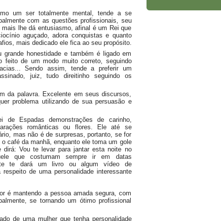
mo um ser totalmente mental, tende a se
palmente com as questões profissionais, seu
e mais lhe dá entusiasmo, afinal é um Rei que
ciocínio aguçado, adora conquistas e quanto
ios, mais dedicado ele fica ao seu propósito.
u grande honestidade e também é ligado em
do feito de um modo muito correto, seguindo
acias... Sendo assim, tende a preferir um
sinado, juiz, tudo direitinho seguindo os
 da palavra. Excelente em seus discursos,
quer problema utilizando de sua persuasão e
i de Espadas demonstrações de carinho,
larações românticas ou flores. Ele até se
rio, mas não é de surpresas, portanto, se for
 o café da manhã, enquanto ele toma um gole
e dirá: Vou te levar para jantar esta noite no
uele que costumam sempre ir em datas
nte te dará um livro ou algum vídeo de
 respeito de uma personalidade interessante
amor é mantendo a pessoa amada segura, com
almente, se tornando um ótimo profissional
lado de uma mulher que tenha personalidade