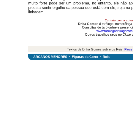
muito forte pode ser um problema, no entanto, ele não ap
precisa sentir orgulho da pessoa que está com ele, seja na 
linhagem.
Contato com a autor
Drika Gomes
é taróloga, numeróloga 
Consultas de tarô online e presenc
www.tarologadrikagomes
Outros trabalhos seus no
Clube 
Textos de Drika Gomes sobre os Reis:
Paus
ARCANOS MENORES
•
Figuras da Corte
•
Reis