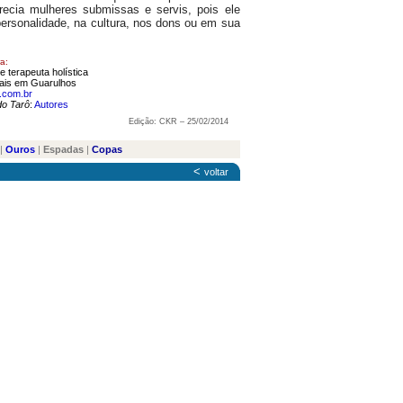
recia mulheres submissas e servis, pois ele
personalidade, na cultura, nos dons ou em sua
a:
e terapeuta holística
iais em Guarulhos
.com.br
do Tarô
:
Autores
Edição: CKR – 25/02/2014
|
Ouros
|
Espadas
|
Copas
<
voltar