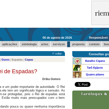
06 de agosto de 2026
Responsável:
...
aplicações
simbologia
artes
serviços
proposta
contato
bus
<
voltar
Consultas gra
|
Ouros
|
Espadas
|
Copas
Baralho Cigano
Tarô Egípcio
ei de Espadas?
Quatro pilares
Drika Gomes
a e um poder importante de autoridade. O Rei
a ele tem um significado lógico e sensato. As
se protegidas, pois o Rei de espadas está
. Estão muito mais preocupados com o bem
, dando pouca ou quase nenhuma importância