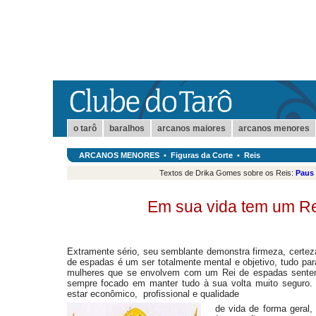
o tarô
baralhos
arcanos maiores
arcanos menores
ARCANOS MENORES
•
Figuras da Corte
•
Reis
Textos de Drika Gomes sobre os Reis:
Paus
Em sua vida tem um R
Extramente sério, seu semblante demonstra firmeza, certez
de espadas é um ser totalmente mental e objetivo, tudo par
mulheres que se envolvem com um Rei de espadas sentem-
sempre focado em manter tudo à sua volta muito seguro
estar econômico, profissional e qualidade
de vida de forma geral