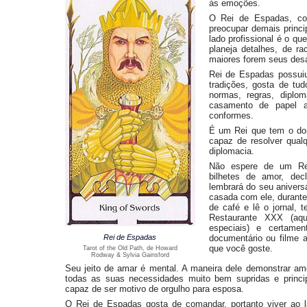
às emoções.
O Rei de Espadas, co
preocupar demais princi
lado profissional é o qu
planeja detalhes, de ra
maiores forem seus desaf
Rei de Espadas possui
tradições, gosta de tu
normas, regras, diplom
casamento de papel as
conformes.
É um Rei que tem o dom
capaz de resolver qual
diplomacia.
Não espere de um Re
bilhetes de amor, dec
lembrará do seu aniversá
casada com ele, durante
de café e lê o jornal, t
Restaurante XXX (aq
especiais) e certame
Rei de Espadas
documentário ou filme a
que você goste.
Tarot of the Old Path, de Howard
Rodway & Sylvia Gainsford
Seu jeito de amar é mental. A maneira dele demonstrar 
todas as suas necessidades muito bem supridas e princip
capaz de ser motivo de orgulho para esposa.
O Rei de Espadas gosta de comandar, portanto viver ao 