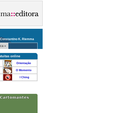
 Constantino K. Riemma
ca »
tuitas online
Orientação
O Momento
I Ching