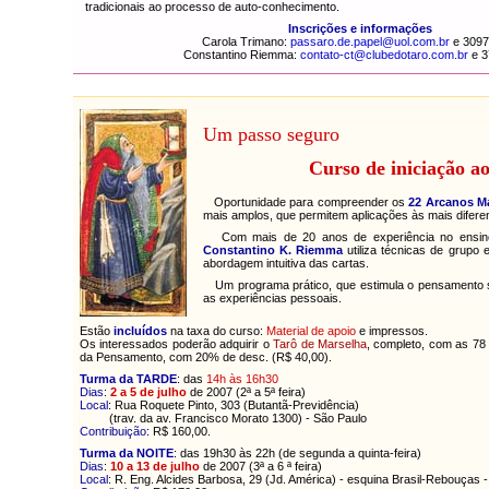
tradicionais ao processo de auto-conhecimento.
Inscrições e informações
Carola Trimano:
passaro.de.papel@uol.com.br
e 3097
Constantino Riemma:
contato-ct@clubedotaro.com.br
e 3
Um passo seguro
Curso de iniciação a
Oportunidade para compreender os
22 Arcanos M
mais amplos, que permitem aplicações às mais difere
Com mais de 20 anos de experiência no ensino 
Constantino K. Riemma
utiliza técnicas de grupo 
abordagem intuitiva das cartas.
Um programa prático, que estimula o pensamento s
as experiências pessoais.
Estão
incluídos
na taxa do curso:
Material de apoio
e impressos.
Os interessados poderão adquirir o
Tarô de Marselha
, completo, com as 78 
da Pensamento, com 20% de desc. (R$ 40,00).
Turma da TARDE
: das
14h às 16h30
Dias
:
2 a 5
de julho
de 2007
(2ª a 5ª feira)
Local
: Rua Roquete Pinto, 303 (Butantã-Previdência)
(trav. da av. Francisco Morato 1300) - São Paulo
Contribuição
: R$ 160,00.
Turma da NOITE
: das 19h30 às 22h (de segunda a quinta-feira)
Dias
:
10 a 13 de julho
de 2007
(3ª a 6 ª feira)
Local
: R. Eng. Alcides Barbosa, 29 (Jd. América) - esquina Brasil-Rebouças 