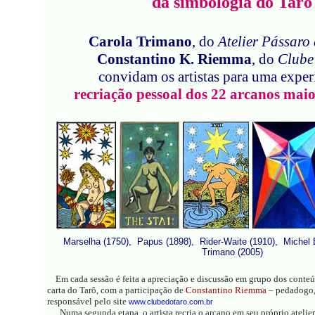
da simbologia do Tarô
Carola Trimano
, do
Atelier Pássaro
Constantino K. Riemma
, do
Clube
convidam os artistas para uma exper
recriação pessoal dos 22 arcanos mai
Marselha (1750), Papus (1898), Rider-Waite (1910), Michel 
Trimano (2005)
Em cada sessão é feita a apreciação e discussão em grupo dos conte
carta do Tarô, com a participação de
Constantino Riemma
– pedadogo, 
responsável pelo site
www.clubedotaro.com.br
Numa segunda etapa, o artista recria o arcano em seu próprio atelie