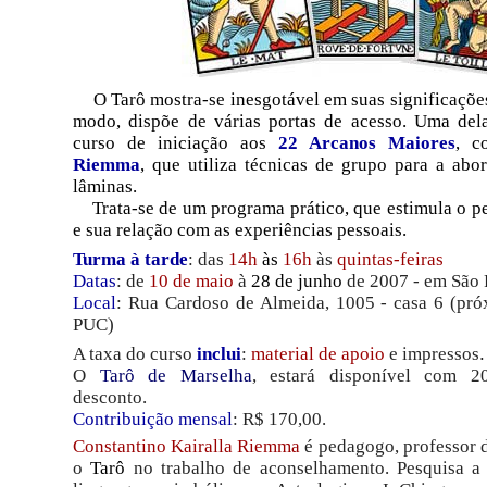
O Tarô mostra-se inesgotável em suas significaçõe
modo, dispõe de várias portas de acesso. Uma dela
curso de iniciação aos
22 Arcanos Maiores
, 
Riemma
, que utiliza técnicas de grupo para a abo
lâminas.
Trata-se de um programa prático, que estimula o p
e sua relação com as experiências pessoais.
Turma à tarde
: das
14h
às
16h
às
quintas-feiras
Datas
: de
10 de maio
à
28 de junho
de 2007 - em São 
Local
: Rua Cardoso de Almeida, 1005 - casa 6 (pró
PUC)
A taxa do curso
inclui
:
material de apoio
e impressos
.
O
Tarô de Marselha
, estará disponível com 
desconto.
Contribuição mensal
: R$ 170,00.
Constantino Kairalla Riemma
é pedagogo, professor d
o
Tarô
no trabalho de aconselhamento. Pesquisa a 