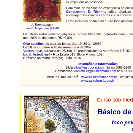
as experiências pessoais.
Com mais de 20 anos de experiência no ensin
Constantino K. Riemma
utiliza técnicas
abordagem intuitiva das cartas e sua conexão
Estão incluídos na taxa do curso todo material
A Temperança,
Tarot Gringoneur (1450)
Os interessados poderão adquirir o Tarô de Marselha, completo, com 78 l
com 20% de desconto (R$ 40,00).
Oito sessões
: às quartas-feiras, das 10h30 às 12h30
De
10 de outubro
a
28 de novembro
de 2007
Valores
: duas parcelas de R$ 190,00; credenciados da AstroBrasil: R$ 152
Local
:
AstroBrasi
l
- Rua Estela 515 Bloco F, conj. 102
(Próximo ao metrô Paraíso) - São Paulo
Inscrições e informações
Silvia
silvia@astrobrasil.com.br
ou 5083-0260
Constantino:
contato-ct@clubedotaro.com.br
ou 3721
Visite o Clube do Tarô -
www.clubedotaro.com.br
- um site 
www.astrobrasil.com.br
Curso sob med
Básico de 
f
oco psi