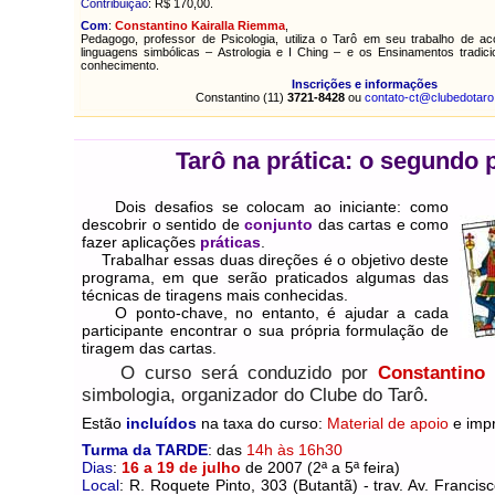
Contribuição
: R$ 170,00.
Com
:
Constantino Kairalla Riemma
,
Pedagogo, professor de Psicologia, utiliza o
Tarô
em seu trabalho de aco
linguagens simbólicas – Astrologia e I Ching – e os Ensinamentos tradic
conhecimento.
Inscrições e informações
Constantino (11)
3721-8428
ou
contato-ct@clubedotaro
Tarô na prática: o segundo 
Dois desafios se colocam ao iniciante: como
descobrir o sentido de
conjunto
das cartas e como
fazer aplicações
práticas
.
Trabalhar essas duas direções é o objetivo deste
programa, em que serão praticados algumas das
técnicas de tiragens mais conhecidas.
O ponto-chave, no entanto, é ajudar a cada
participante encontrar o sua própria formulação de
tiragem das cartas.
O curso será conduzido por
Constantino
simbologia, organizador do Clube do Tarô.
Estão
incluídos
na taxa do curso:
Material de apoio
e imp
Turma da TARDE
: das
14h às 16h30
Dias
:
16 a 19
de julho
de 2007
(2ª a 5ª feira)
Local
: R. Roquete Pinto, 303 (Butantã) - trav. Av. Franci