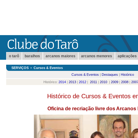
o tarô
baralhos
arcanos maiores
arcanos menores
aplicações
SERVIÇOS
•
Cursos & Eventos
Cursos & Eventos
|
Destaques
|
Histórico
Histórico:
2014
|
2013
|
2012
|
2011
|
2010
|
2009
|
2008
|
200
Histórico de Cursos & Eventos 
Oficina de recriação livre dos Arcanos