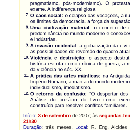
pragmatismo, pós-modernismo). O protesta
exame. A indiferença religiosa
7
.
O caos social:
o colapso das vocações, a ilu
os limites da democracia, a força da sugestão 
8
.
Uma civilização material:
o conceito de m
predominância no mundo moderno e conexões
e indústrias.
9
.
A invasão ocidental:
a globalização da civil
as possibilidades de reversão do quadro atual
10
.
Violência e destruição:
o aspecto destrut
história escrita como crônica de guerra, a 
da violência no séc. XX.
11
.
A prática das artes mânticas:
na Antiguida
Império Romano, a marca do mundo moderno:
individualismo, imediatismo.
12
.
O retorno da confusão:
“O despertar dos 
Análise do prefácio do livro como exem
construída para resolver conflitos familiares.
Início
:
3 de setembro
de 2007; às
segundas-fei
21h30
Duração
: três meses.
Local
: R. Eng. Alcides