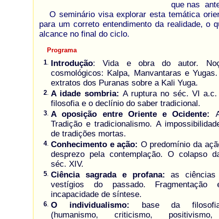
que nas ante
O seminário visa explorar esta temática orie
para um correto entendimento da realidade, o 
alcance no final do ciclo.
Programa
1
.
Introdução
: Vida e obra do autor. Noç
cosmológicos: Kalpa, Manvantaras e Yugas.
extratos dos Puranas sobre a Kali Yuga.
2
.
A idade sombria:
A ruptura no séc. VI a.c
filosofia e o declínio do saber tradicional.
3
.
A oposição entre Oriente e Ocidente:
Tradição e tradicionalismo. A impossibilidad
de tradições mortas.
4
.
Conhecimento e ação:
O predomínio da ação
desprezo pela contemplação. O colapso d
séc. XIV.
5
.
Ciência sagrada e profana:
as ciências
vestígios do passado. Fragmentação e 
incapacidade de síntese.
6
.
O individualismo:
base da filosofia a
(humanismo, criticismo, positivismo,