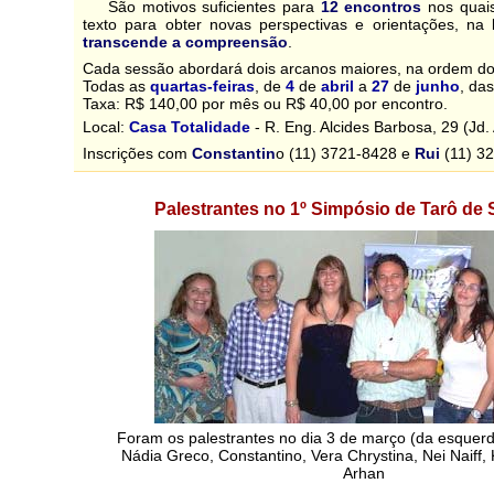
São motivos suficientes para
12 encontros
nos quai
texto para obter novas perspectivas e orientações, n
transcende a compreensão
.
Cada sessão abordará dois arcanos maiores, na ordem do
Todas as
quartas-feiras
, de
4
de
abril
a
27
de
junho
, da
Taxa: R$ 140,00 por mês ou R$ 40,00 por encontro.
Local:
Casa Totalidade
- R. Eng. Alcides Barbosa, 29 (Jd.
Inscrições com
Constantin
o (11) 3721-8428 e
Rui
(11) 3
Palestrantes no 1º Simpósio de Tarô de
Foram os palestrantes no dia 3 de março (da esquerda
Nádia Greco, Constantino, Vera Chrystina, Nei Naiff,
Arhan