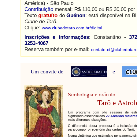
América) - São Paulo
Contribuição
mensal: R$ 110,00 ou R$ 30,00 por 
Texto
gratuíto
do
Guénon
: está disponível na Bi
Clube do Tarô.
Clique:
www.clubedotaro.com.br/digital
Inscrições e informações
: Constantino -
372
3253-4067
Reserva também por e-mail:
contato-ct@clubedotar
Um convite de
e
Simbologia e oráculo
Tarô e Astrol
Um programa com oito sessões de est
significado essencial dos
22 Arcanos Maiore
mais diferentes situações.
O diferencial desta proposta é a inclusão d
para compor o repertório das cartas do Tarô.
Numa dinâmica que estimula o pensamento sim