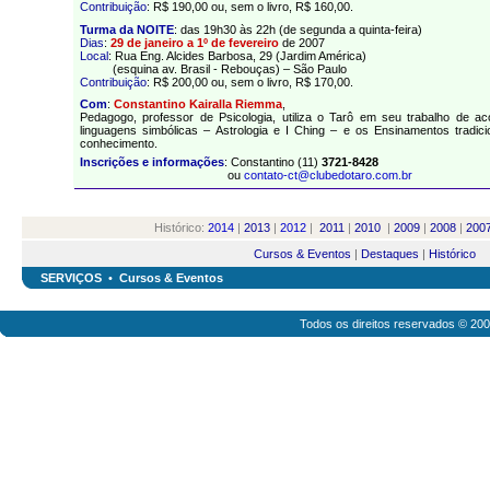
Contribuição
: R$ 190,00 ou, sem o livro, R$ 160,00.
Turma da NOITE
: das 19h30 às 22h (de segunda a quinta-feira)
Dias
:
29 de janeiro a 1º de fevereiro
de 2007
Local
: Rua Eng. Alcides Barbosa, 29 (Jardim América)
(esquina av. Brasil - Rebouças) – São Paulo
Contribuição
: R$ 200,00 ou, sem o livro, R$ 170,00.
Com
:
Constantino Kairalla Riemma
,
Pedagogo, professor de Psicologia, utiliza o
Tarô
em seu trabalho de aco
linguagens simbólicas – Astrologia e I Ching – e os Ensinamentos tradic
conhecimento.
Inscrições e informações
: Constantino (11)
3721-8428
ou
contato-ct@clubedotaro.com.br
Histórico:
2014
|
2013
|
2012
|
2011
|
2010
|
2009
|
2008
|
200
Cursos & Eventos
|
Destaques
|
Histórico
SERVIÇOS
•
Cursos & Eventos
Todos os direitos reservados © 20