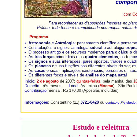
comport
com
Co
Para reconhecer as disposições inscritas no plano
Prático: toda teoria é exemplificada nos mapas natais do
Programa
•
Astronomia
e
Astrologi
a: pensamento científico e pensame
• Constelações e signos: astrologia
sideral
e astrologia
tropic
• O processo antigo e os recursos modernos para o
cálculo 
• As
três forças
primordiais e os
quatro elementos
; os temp
• Os
signos
e suas interações: pares opostos, tríades e quadr
• Os
planetas
e suas funções nos diferentes níveis do ser; o
• As
casas
e suas implicações existenciais; percursos e inter
• Os diferentes focos e níveis de
análise do mapa natal
Início
:
2 de agosto
de 2007;
quintas-feiras
, pela manhã, das
1
Duração
: três meses.
Local
: Av. Ibijaú (
Moema
) - São Paulo
Contribuição
mensal: R$ 170,00 (Apostilas incluídas)
Informações
: Constantino (11)
3721-8428
ou
contato-ct@clubedot
Estudo e releitura