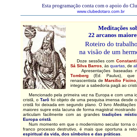
Esta programação conta com o apoio do Clu
www.clubedotaro.com.br
Meditações so
22 arcanos maiore
Roteiro do trabalho
na visão de um herme
Doze sessões com
Constant
Sá Silva Barros
, às
quartas
, de
ab
Apresentações baseadas 
Tomberg
(Ed. Paulus), que 
renascentista de
Marsilio Ficino
integrar a sabedoria pagã ao crist
Mencionado pela primeira vez na Europa e com uma ic
cristã, o
Tarô
foi objeto de uma pesquisa imensa desde o
cristã foi deixada em segundo plano. O livro
Meditações
maiores
supre esta lacuna de forma magistral mostrand
articulam facilmente com as grandes
tradições místi
Europa cristã
.
Num momento em que o modernismo secular torna o m
franco processo destrutivo, é mais que oportuna a r
espiritual da vida, dos símbolos e das práticas
.