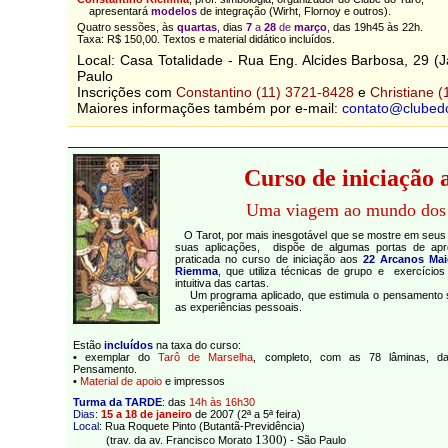
apresentará
modelos
de integração
(Wirht, Flornoy e outros).
Quatro sessões, às
quartas
, dias
7
a
28
de
março
, das 19h45 às 22h.
Taxa: R$ 150,00. Textos e material didático incluídos.
Local: Casa Totalidade - Rua Eng. Alcides Barbosa, 29 (
Paulo
Inscrições com
Constantino (11) 3721-8428
e
Christiane 
Maiores informações também por e-mail:
contato@clubed
Curso de iniciação 
Uma viagem ao mundo dos
O Tarot, por mais inesgotável que se mostre em seus s
suas aplicações, dispõe de algumas portas de ap
praticada no curso de iniciação aos
22 Arcanos Mai
Riemma
, que utiliza técnicas de grupo e exercício
intuitiva das cartas.
Um programa aplicado, que estimula o pensamento s
as experiências pessoais.
Estão
incluídos
na taxa do curso:
• exemplar do
Tarô de Marselha
, completo, com as 78 lâminas, d
Pensamento.
•
Material de apoio
e impressos
Turma da TARDE
: das
14h às 16h30
Dias
:
15 a 18
de janeiro
de 2007
(2ª a 5ª feira)
Local
: Rua Roquete Pinto (Butantã-Previdência)
1300
(trav. da av. Francisco Morato
) - São Paulo