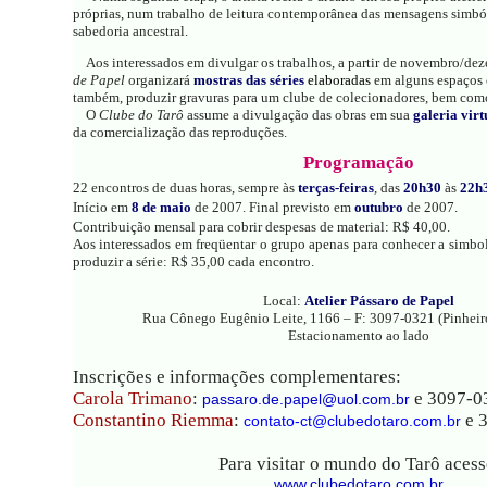
próprias, num trabalho de leitura contemporânea das mensagens simbó
sabedoria ancestral.
Aos interessados em divulgar os trabalhos, a partir de novembro/de
de Papel
organizará
mostras das séries
elaboradas
em alguns espaços c
também, produzir gravuras para um clube de colecionadores, bem como
O
Clube do Tarô
assume a divulgação das obras em sua
galeria virt
da comercialização das reproduções.
Programação
22 encontros de duas horas, sempre às
terças-feiras
, das
20h30
às
22h
Início em
8 de maio
de 2007. Final previsto em
outubro
de 2007.
Contribuição mensal para cobrir despesas de material: R$ 40,00.
Aos interessados em freqüentar o grupo apenas para conhecer a simb
produzir a série: R$ 35,00 cada encontro.
Local:
Atelier Pássaro de Papel
Rua Cônego Eugênio Leite, 1166 – F: 3097-0321 (Pinheir
Estacionamento ao lado
Inscrições e informações complementares:
Carola Trimano
:
e 3097-0
passaro.de.papel@uol.com.br
Constantino Riemma
:
e 
contato-ct@clubedotaro.com.br
Para visitar o mundo do Tarô acess
www.clubedotaro.com.br