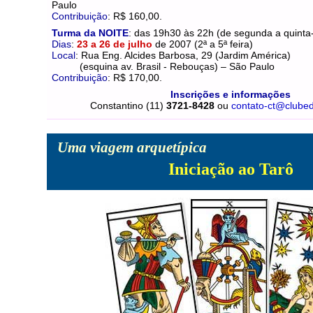
Paulo
Contribuição
: R$ 160,00.
Turma da NOITE
: das 19h30 às 22h (de segunda a quinta-
Dias
:
23 a 26 de julho
de 2007
(2ª a 5ª feira)
Local
: Rua Eng. Alcides Barbosa, 29 (Jardim América)
(esquina av. Brasil - Rebouças) – São Paulo
Contribuição
: R$ 170,00.
Inscrições e informações
Constantino (11)
3721-8428
ou
contato-ct@clube
Uma viagem arquetípica
Iniciação ao Tarô