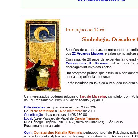
Iniciação ao Tarô
Simbologia, Oráculo e 
Sessões de estudo para compreender o signif
dos
22 Arcanos Maiores
e saber como aplicar à
Com mais de 20 anos de experiência no ensino
Constantino K. Riemma
utiliza técnicas 
abordagem intuitiva das cartas.
Um programa prático, que estimula o pensament
com as experiências pessoais.
Estão incluídos na taxa do curso todo material 
Os interessados poderão adquirir o
Tarô de Marselha
, completo, com 78 l
da Ed. Pensamento, com 20% de desconto (R$ 40,00).
Oito sessões
: às quartas-feiras, das 20 às 22h
De
19 de setembro
a
14 de novembro
de 2007
Contribuição
: duas parcelas de R$ 170,00.
Local
: Ateliê Pássaro de Papel de
Carola Trimano
Rua Cônego Eugênio Leite, 1166 (Bairro de Pinheiros) - São Paulo
Estacionamento ao lado.
Com
:
Constantino Kairalla Riemma
, pedagogo, prof. de Psicologia, utiliz
aconselhamento. Aplica outras linguagens simbólicas – Astrologia e I 