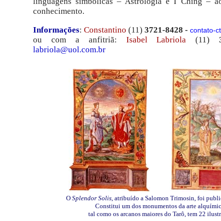
linguagens simbólicas – Astrologia e I Ching – a
conhecimento.
Informações
:
Constantino
(11)
3721-8428 -
contato-c
ou com a anfitriã:
Isabel Labriola
(11)
labriola@uol.com.br
O
Splendor Solis
, atribuído a Salomon Trimosin, foi pub
Constitui um dos monumentos da arte alquímic
tal como os arcanos maiores do Tarô, tem 22 ilust