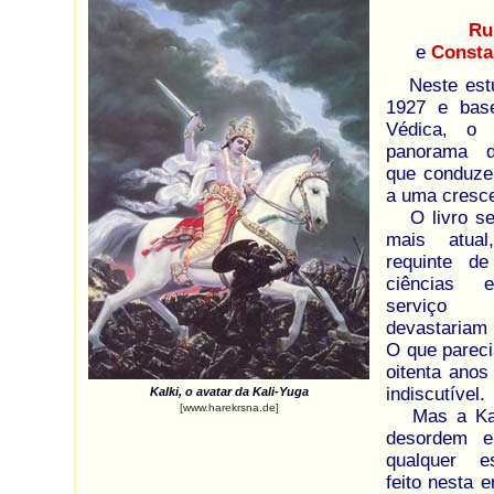
Ru
e
Consta
Neste estu
1927 e base
Védica, o 
panorama 
que conduzem
a uma cresc
O livro se 
mais atua
requinte d
ciências e
serviço 
devastariam
O que parecia
oitenta anos 
indiscutível.
Kalki, o avatar da Kali-Yuga
[www.harekrsna.de]
Mas a Kali
desordem e
qualquer es
feito nesta 