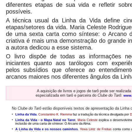
diferentes etapas de sua vida e refletir sob
possíveis.
A técnica usual da Linha da Vida define cin
etapas/setores da vida. Maria Celeste Rodrigue
de uma sexta carta como síntese: o Arcano 
criativa é mais uma demonstração do grande i
a autora dedicou a esse sistema.
O livro dispõe de todas as informações nec
iniciantes quanto aos tarólogos com experiên
pelos subsídios que oferece ao entendiment
arcanos maiores nos diferentes ângulos da Linh
A aquisição de livros e jogos de tarô pode ser realizada p
especializada em tarô e parceira do
Clube do Tarô
:
www.
No
Clube do Tarô
estão disponíveis textos de apresentação da Linha 
•
Linha da Vida
.
Constantino K. Riemma
faz a tradução da técnica divulgada por
D
•
Linha da Vida - o Mapa Natal no Tarot
.
Maria Celeste
explica o desenvolvim
inclusão de uma carta de síntese: O Arcano da Alma.
•
A Linha da Vida e os nossos caminhos
.
Yewa Lintz de Freitas
conta como ut