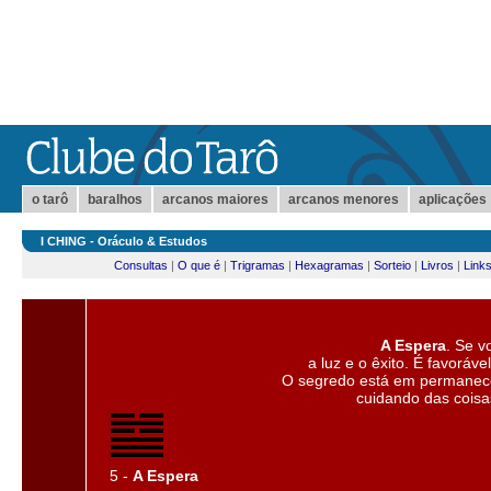
o tarô
baralhos
arcanos maiores
arcanos menores
aplicações
I CHING - Oráculo & Estudos
Consultas
|
O que é
|
Trigramas
|
Hexagramas
|
Sorteio
|
Livros
|
Link
A Espera
. Se v
a luz e o êxito. É favoráve
O segredo está em permanec
cuidando das coisa
5 -
A Espera