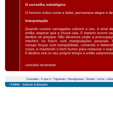
O conselho estratégico
O homem nobre come e bebe, permanece alegre e de
Interpretação
Quando nuvens carregadas cobrem o céu, é sinal de
então, esperar que a chuva caia. 0 mesmo ocorre n
destino se prepara. Não devemos ceder a preocupaç
interferir no futuro com manipulações pessoais.
nossas forças com tranqüilidade, comendo e bebendo 
corpo, e mantendo o bom humor para restaurar o espír
0 destino virá no seu próprio tempo e então estaremo
consultar novamente
Consultas
|
O que é
|
Trigramas
|
Hexagramas
|
Sorteio
|
Livros
|
Link
I CHING - Oráculo & Estudos