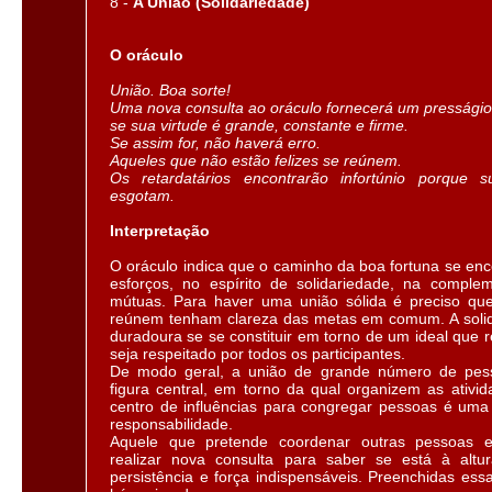
8 -
A União (Solidariedade)
O oráculo
União. Boa sorte!
Uma nova consulta ao oráculo fornecerá um presságio
se sua virtude é grande, constante e firme.
Se assim for, não haverá erro.
Aqueles que não estão felizes se reúnem.
Os retardatários encontrarão infortúnio porque 
esgotam.
Interpretação
O oráculo indica que o caminho da boa fortuna se enc
esforços, no espírito de solidariedade, na comple
mútuas. Para haver uma união sólida é preciso qu
reúnem tenham clareza das metas em comum. A solid
duradoura se se constituir em torno de um ideal que 
seja respeitado por todos os participantes.
De modo geral, a união de grande número de pes
figura central, em torno da qual organizem as ativid
centro de influências para congregar pessoas é uma
responsabilidade.
Aquele que pretende coordenar outras pessoas e
realizar nova consulta para saber se está à altu
persistência e força indispensáveis. Preenchidas ess