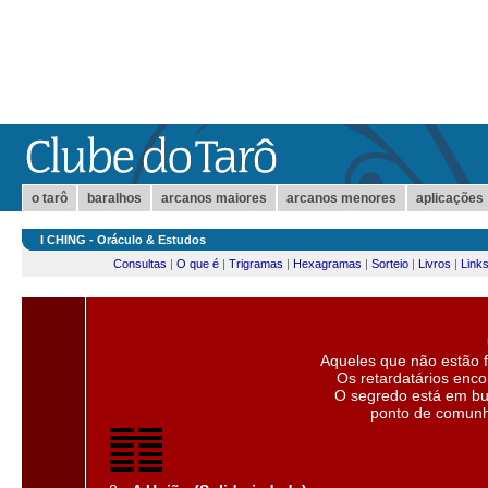
o tarô
baralhos
arcanos maiores
arcanos menores
aplicações
I CHING - Oráculo & Estudos
Consultas
|
O que é
|
Trigramas
|
Hexagramas
|
Sorteio
|
Livros
|
Link
Aqueles que não estão f
Os retardatários encon
O segredo está em bu
ponto de comunh