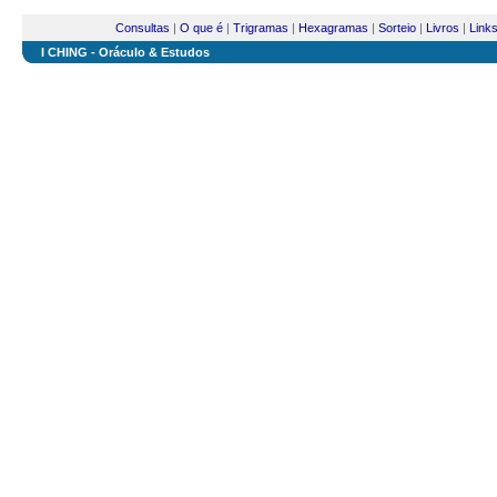
Consultas
|
O que é
|
Trigramas
|
Hexagramas
|
Sorteio
|
Livros
|
Link
I CHING - Oráculo & Estudos