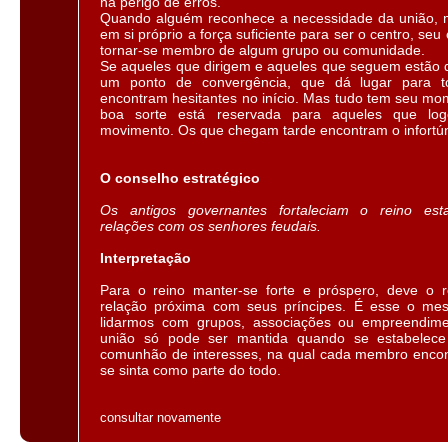
há perigo de erros.
Quando alguém reconhece a necessidade da união, 
em si próprio a força suficiente para ser o centro, seu
tornar-se membro de algum grupo ou comunidade.
Se aqueles que dirigem e aqueles que seguem estão d
um ponto de convergência, que dá lugar para 
encontram hesitantes no início. Mas tudo tem seu mo
boa sorte está reservada para aqueles que l
movimento. Os que chegam tarde encontram o infortún
O conselho estratégico
Os antigos governantes fortaleciam o reino est
relações com os senhores feudais.
Interpretação
Para o reino manter-se forte e próspero, deve o r
relação próxima com seus príncipes. É esse o m
lidarmos com grupos, associações ou empreendimen
união só pode ser mantida quando se estabelece
comunhão de interesses, na qual cada membro encon
se sinta como parte do todo.
consultar novamente