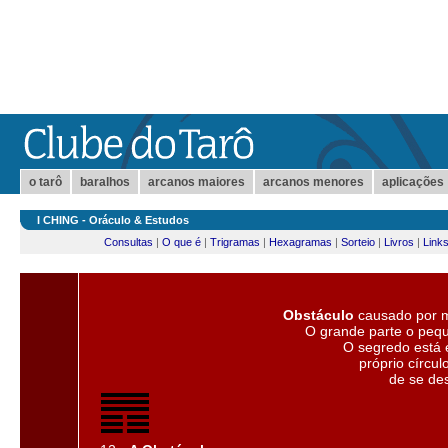
o tarô
baralhos
arcanos maiores
arcanos menores
aplicações
I CHING - Oráculo & Estudos
Consultas
|
O que é
|
Trigramas
|
Hexagramas
|
Sorteio
|
Livros
|
Link
Obstáculo
causado por m
O grande parte o peq
O segredo está 
próprio círcu
de se de