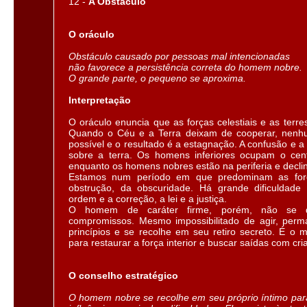
12 -
A Obstáculo
O oráculo
Obstáculo causado por pessoas mal intencionadas
não favorece a persistência correta do homem nobre.
O grande parte, o pequeno se aproxima.
Interpretação
O oráculo enuncia que as forças celestiais e as terr
Quando o Céu e a Terra deixam de cooperar, nenh
possível e o resultado é a estagnação. A confusão e 
sobre a terra. Os homens inferiores ocupam o cen
enquanto os homens nobres estão na periferia e decli
Estamos num período em que predominam as for
obstrução, da obscuridade. Há grande dificuldade 
ordem e a correção, a lei e a justiça.
O homem de caráter firme, porém, não se 
compromissos. Mesmo impossibilitado de agir, perm
princípios e se recolhe em seu retiro secreto. É o
para restaurar a força interior e buscar saídas com cria
O conselho estratégico
O homem nobre se recolhe em seu próprio íntimo pa