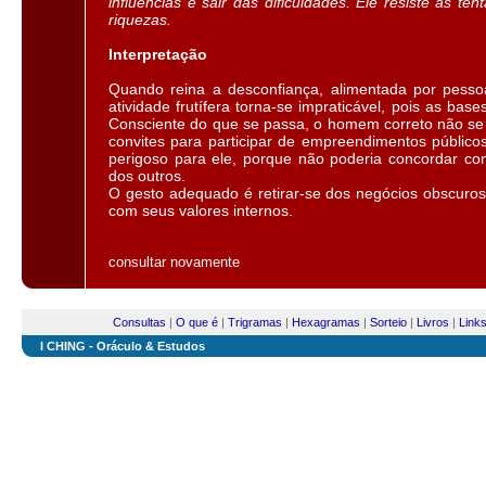
influências e sair das dificuldades. Ele resiste às ten
riquezas.
Interpretação
Quando reina a desconfiança, alimentada por pesso
atividade frutífera torna-se impraticável, pois as base
Consciente do que se passa, o homem correto não se 
convites para participar de empreendimentos públicos
perigoso para ele, porque não poderia concordar c
dos outros.
O gesto adequado é retirar-se dos negócios obscuros
com seus valores internos.
consultar novamente
Consultas
|
O que é
|
Trigramas
|
Hexagramas
|
Sorteio
|
Livros
|
Link
I CHING - Oráculo & Estudos