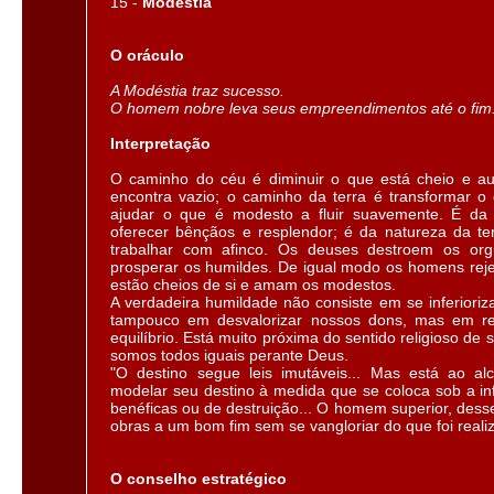
15 -
Modéstia
O oráculo
A Modéstia traz sucesso.
O homem nobre leva seus empreendimentos até o fim
Interpretação
O caminho do céu é diminuir o que está cheio e a
encontra vazio; o caminho da terra é transformar o
ajudar o que é modesto a fluir suavemente. É da
oferecer bênçãos e resplendor; é da natureza da te
trabalhar com afinco. Os deuses destroem os or
prosperar os humildes. De igual modo os homens rej
estão cheios de si e amam os modestos.
A verdadeira humildade não consiste em se inferioriz
tampouco em desvalorizar nossos dons, mas em re
equilíbrio. Está muito próxima do sentido religioso de
somos todos iguais perante Deus.
"O destino segue leis imutáveis... Mas está ao 
modelar seu destino à medida que se coloca sob a inf
benéficas ou de destruição... O homem superior, dess
obras a um bom fim sem se vangloriar do que foi reali
O conselho estratégico