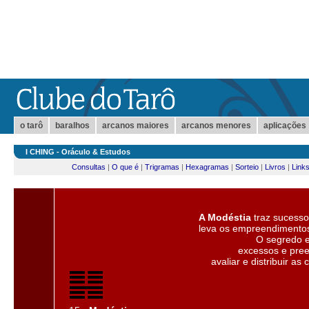
o tarô
baralhos
arcanos maiores
arcanos menores
aplicações
I CHING - Oráculo & Estudos
Consultas
|
O que é
|
Trigramas
|
Hexagramas
|
Sorteio
|
Livros
|
Link
A Modéstia
traz sucess
leva os empreendimentos
O segredo e
excessos e pree
avaliar e distribuir as 