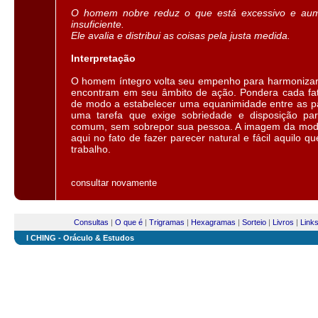
O homem nobre reduz o que está excessivo e aum
insuficiente.
Ele avalia e distribui as coisas pela justa medida.
Interpretação
O homem íntegro volta seu empenho para harmonizar
encontram em seu âmbito de ação. Pondera cada fat
de modo a estabelecer uma equanimidade entre as pa
uma tarefa que exige sobriedade e disposição pa
comum, sem sobrepor sua pessoa. A imagem da modé
aqui no fato de fazer parecer natural e fácil aquilo q
trabalho.
consultar novamente
Consultas
|
O que é
|
Trigramas
|
Hexagramas
|
Sorteio
|
Livros
|
Link
I CHING - Oráculo & Estudos