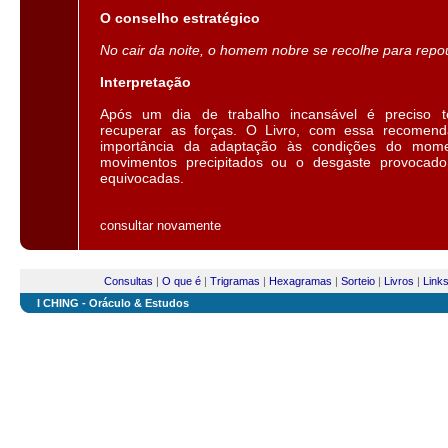
O conselho estratégico
No cair da noite, o homem nobre se recolhe para repo
Interpretação
Após um dia de trabalho incansável é preciso t
recuperar as forças. O Livro, com essa recomend
importância da adaptação às condições do momen
movimentos precipitados ou o desgaste provocado 
equivocadas.
consultar novamente
Consultas
|
O que é
|
Trigramas
|
Hexagramas
|
Sorteio
|
Livros
|
Link
I CHING - Oráculo & Estudos