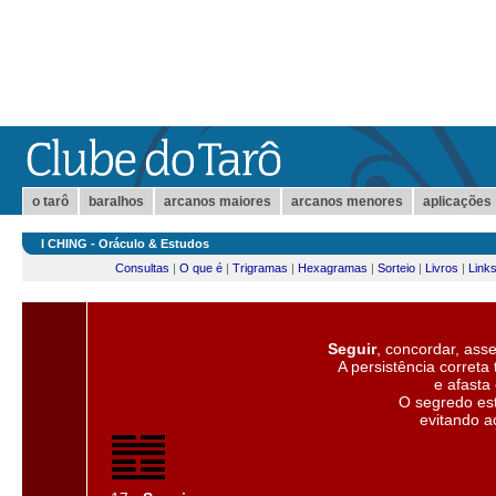
o tarô
baralhos
arcanos maiores
arcanos menores
aplicações
I CHING - Oráculo & Estudos
Consultas
|
O que é
|
Trigramas
|
Hexagramas
|
Sorteio
|
Livros
|
Link
Seguir
, concordar, ass
A persistência corret
e afasta 
O segredo est
evitando a