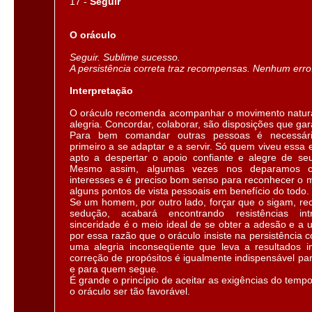
17 -
Seguir
O oráculo
Seguir. Sublime sucesso.
A persistência correta traz recompensas. Nenhum erro
Interpretação
O oráculo recomenda acompanhar o movimento natura
alegria. Concordar, colaborar, são disposições que gar
Para bem comandar outras pessoas é necessári
primeiro a se adaptar e a servir. Só quem viveu essa 
apto a despertar o apoio confiante e alegre de se
Mesmo assim, algumas vezes nos deparamos co
interesses e é preciso bom senso para reconhecer o
alguns pontos de vista pessoais em benefício do todo.
Se um homem, por outro lado, forçar que o sigam, rec
sedução, acabará encontrando resistências intr
sinceridade é o meio ideal de se obter a adesão e a 
por essa razão que o oráculo insiste na persistência co
uma alegria inconseqüente que leva a resultados i
correção de propósitos é igualmente indispensável 
e para quem segue.
É grande o princípio de aceitar as exigências do temp
o oráculo ser tão favorável.