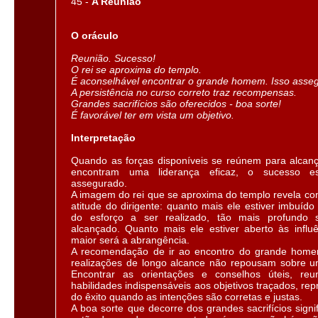
45 -
A Reunião
O oráculo
Reunião. Sucesso!
O rei se aproxima do templo.
É aconselhável encontrar o grande homem. Isso asseg
A persistência no curso correto traz recompensas.
Grandes sacrifícios são oferecidos - boa sorte!
É favorável ter em vista um objetivo.
Interpretação
Quando as forças disponíveis se reúnem para alcanç
encontram uma liderança eficaz, o sucesso es
assegurado.
A imagem do rei que se aproxima do templo revela co
atitude do dirigente: quanto mais ele estiver imbuído
do esforço a ser realizado, tão mais profundo 
alcançado. Quanto mais ele estiver aberto às influê
maior será a abrangência.
A recomendação de ir ao encontro do grande hom
realizações de longo alcance não repousam sobre u
Encontrar as orientações e conselhos úteis, reun
habilidades indispensáveis aos objetivos traçados, r
do êxito quando as intenções são corretas e justas.
A boa sorte que decorre dos grandes sacrifícios sign