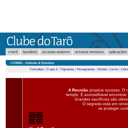
o tarô
baralhos
arcanos maiores
arcanos menores
aplicações
I CHING - Oráculo & Estudos
Consultas
|
O que é
|
Trigramas
|
Hexagramas
|
Sorteio
|
Livros
|
Link
A Reunião
propicia sucesso. O r
templo. É aconselhável encontra
Grandes sacrifícios são ofere
O segredo está em reno
se proteger cont