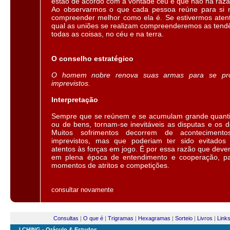
estão de acordo com a vontade céu e que não há razã
Ao observarmos o que cada pessoa reúne para si
compreender melhor como ela é. Se estivermos aten
qual as uniões se realizam compreenderemos as tendê
todas as coisas, no céu e na terra.
O conselho estratégico
O homem nobre renova suas armas para se pro
imprevistos.
Interpretação
Sempre que se reúnem e se acumulam grande quant
ou de bens, tornam-se inevitáveis as disputas e os 
Muitos sofrimentos decorrem de aconteciment
imprevistos, mas que poderiam ter sido evitados
atentos às forças em jogo. É por essa razão que deve
em plena época de entendimento e cooperação, par
momentos de atritos e competições.
consultar novamente
Consultas
|
O que é
|
Trigramas
|
Hexagramas
|
Sorteio
|
Livros
|
Link
I CHING - Oráculo & Estudos