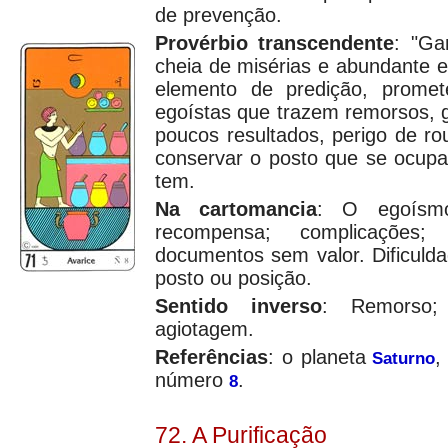
de prevenção.
Provérbio transcendente
: "Ga
cheia de misérias e abundante 
elemento de predição, promet
egoístas que trazem remorsos, 
poucos resultados, perigo de rou
conservar o posto que se ocupa
tem.
Na cartomancia
: O egoísm
recompensa; complicações
documentos sem valor. Dificuld
posto ou posição.
Sentido inverso
: Remorso;
agiotagem.
Referências
: o planeta
,
Saturno
número
.
8
72. A Purificação