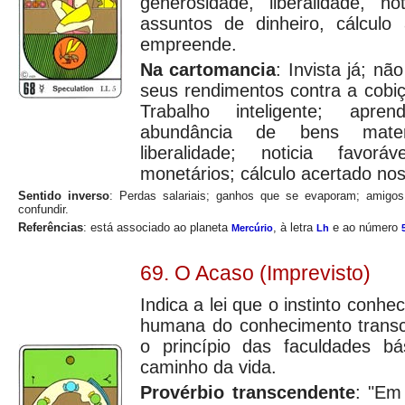
generosidade, liberalidade, no
assuntos de dinheiro, cálcul
empreende.
Na cartomancia
: Invista já; nã
seus rendimentos contra a cobi
Trabalho inteligente; apren
abundância de bens materi
liberalidade; noticia favor
monetários; cálculo acertado n
Sentido inverso
: Perdas salariais; ganhos que se evaporam; amigos
confundir.
Referências
: está associado ao planeta
, à letra
e ao número
Mercúrio
Lh
69. O Acaso (Imprevisto)
Indica a lei que o instinto conhe
humana do conhecimento trans
o princípio das faculdades b
caminho da vida.
Provérbio transcendente
: "Em