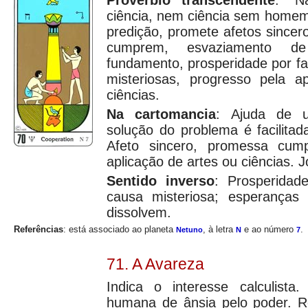
Provérbio transcendente
: "
ciência, nem ciência sem home
predição, promete afetos since
cumprem, esvaziamento d
fundamento, prosperidade por f
misteriosas, progresso pela a
ciências.
Na cartomancia
: Ajuda de 
solução do problema é facilitada
Afeto sincero, promessa cump
aplicação de artes ou ciências. 
Sentido inverso
: Prosperidad
causa misteriosa; esperança
dissolvem.
Referências
: está associado ao planeta
, à letra
e ao número
.
Netuno
N
7
71. A Avareza
Indica o interesse calculista.
humana de ânsia pelo poder. Re