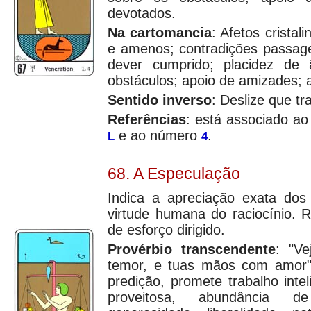
devotados.
Na cartomancia
: Afetos cristal
e amenos; contradições passag
dever cumprido; placidez de 
obstáculos; apoio de amizades; 
Sentido inverso
: Deslize que tra
Referências
: está associado ao
e ao número
.
L
4
68. A Especulação
Indica a apreciação exata dos 
virtude humana do raciocínio. R
de esforço dirigido.
Provérbio transcendente
: "V
temor, e tuas mãos com amor
predição, promete trabalho inte
proveitosa, abundância d