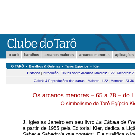
o tarô
baralhos
arcanos maiores
arcanos menores
aplicações
O TARÔ
•
Baralhos & Galerias
•
Tarôs Egipcios
•
Kier
Histórico
|
Introdução
|
Textos sobre Arcanos Maiores: 1-22
|
Menores: 2
Galeria & Reproduções das cartas - Maiores: 1-22
|
Menores: 23-36
Os arcanos menores – 65 a 78 – do L
O simbolismo do Tarô Egípcio Ki
J. Iglesias Janeiro em seu livro
La Cábala de Pre
a partir de 1955 pela Editorial Kier, dedica a Li
Saber e Sabedoria que contém"
. Ele qualifica o 