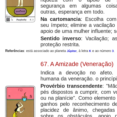
segurança em algumas cois
outras, esperança em todo.
Na cartomancia
: Escolha com 
seu ímpeto; elimine a vacilação
apoio de uma mulher influente; s
Sentido inverso
: Vacilação; 
proteção restrita.
Referências
: está associado ao planeta
, à letra
e ao número
.
Júpiter
K
3
67. A Amizade (Veneração)
Indica a devoção no afeto. 
humana da veneração. o princíp
Provérbio transcendente
: "Mã
pés dispostos a cumprir, com v
ou na planície". Como elemento
ganhos pelo reconhecimento d
placidez de ânimo, chegadas 
sobre os obstáculos, apoio 