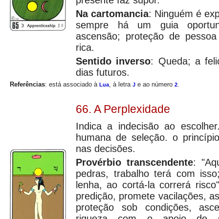
presente faz supor.
Na cartomancia
: Ninguém é exp
sempre há um guia oportun
ascensão; proteção de pessoa
rica.
Sentido inverso
: Queda; a fel
dias futuros.
Referências
: está associado à
, à letra
e ao número
.
Lua
J
2
66. A Perplexidade
Indica a indecisão ao escolher
humana de seleção. o princípio
nas decisões.
Provérbio transcendente
: "Aq
pedras, trabalho terá com isso
lenha, ao cortá-la correrá ris
predição, promete vacilações, 
proteção sob condições, asc
riqueza com o apoio de se