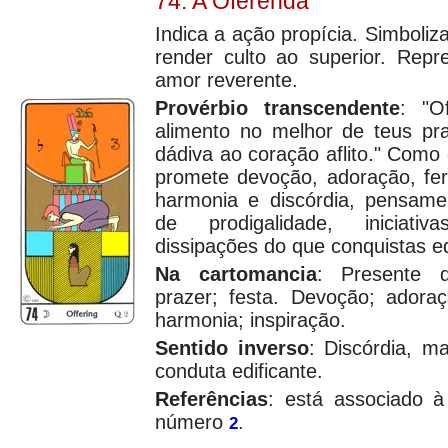
74. A Oferenda
Indica a ação propícia. Simboliz
render culto ao superior. Repr
amor reverente.
Provérbio transcendente
: "O
alimento no melhor de teus pra
dádiva ao coração aflito." Como
promete devoção, adoração, fer
harmonia e discórdia, pensamen
de prodigalidade, iniciativ
dissipações do que conquistas ed
Na cartomancia
: Presente d
prazer; festa. Devoção; adora
harmonia; inspiração.
Sentido inverso
: Discórdia, m
conduta edificante.
Referências
: está associado 
número
.
2