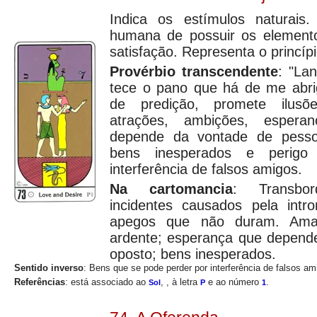
Indica os estímulos naturais.
humana de possuir os element
satisfação. Representa o princípi
Provérbio transcendente
: "La
tece o pano que há de me abr
de predição, promete ilusõe
atrações, ambições, esper
depende da vontade de pesso
bens inesperados e perigo
interferência de falsos amigos.
Na cartomancia
: Transbor
incidentes causados pela intro
apegos que não duram. Amant
ardente; esperança que depend
oposto; bens inesperados.
Sentido inverso
: Bens que se pode perder por interferência de falsos 
Referências
: está associado ao
, , à letra
e ao número
.
Sol
P
1