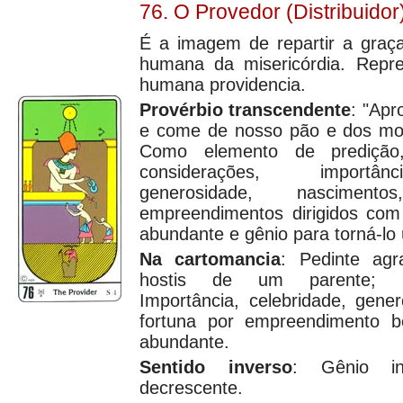
76. O Provedor (Distribuidor
É a imagem de repartir a graça
humana da misericórdia. Repre
humana providencia.
Provérbio transcendente
: "Apr
e come de nosso pão e dos mo
Como elemento de predição
considerações, importânc
generosidade, nascime
empreendimentos dirigidos com i
abundante e gênio para torná-lo ú
Na cartomancia
: Pedinte agr
hostis de um parente; mis
Importância, celebridade, gene
fortuna por empreendimento be
abundante.
Sentido inverso
: Gênio ins
decrescente.