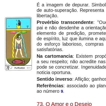
É a imagem de depurar. Simbol
de auto-superação. Representa o
libertação.
Provérbio transcendente
: "Ou
pai e não desdenhe a orientaç
elemento de predição, promete 
de espírito, luz que ilumina e a
do esforço laborioso, compras 
satisfatórias.
Na cartomancia
: Existem propó
a seu respeito; não acredite nas
pode se concretizar. Ingenuidad
noticia oportuna.
Sentido inverso
: Aflição; ganho
Referências
: associado ao pla
ao número
.
9
73. O Amor e o Desejo