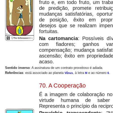
fruto e, em todo fruto, um tra
de predição, promete retribu
mudanças satisfatórias, oportu
de posição, êxito em proprie
desejos que se realizam impe
fortuitas.
Na cartomancia
: Possíveis dív
com fiadores; ganhos variá
compensação; mudança satisfató
ascensão; êxito em propriedade
acaso.
Sentido inverso
: A assinatura de um contrato proveitoso é adiada.
Referências
: está associado ao planeta
, à letra
e ao número
.
Vênus
M
6
70. A Cooperação
É a imagem de colaboração no 
virtude humana de saber 
Representa o princípio da recipr