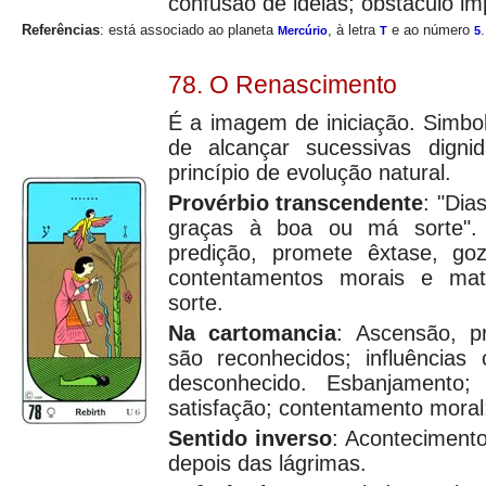
confusão de idéias; obstáculo im
Referências
: está associado ao planeta
, à letra
e ao número
.
Mercúrio
T
5
78. O Renascimento
É a imagem de iniciação. Simbo
de alcançar sucessivas digni
princípio de evolução natural.
Provérbio transcendente
: "Dia
graças à boa ou má sorte"
predição, promete êxtase, goz
contentamentos morais e mat
sorte.
Na cartomancia
: Ascensão, p
são reconhecidos; influências 
desconhecido. Esbanjamento;
satisfação; contentamento moral;
Sentido inverso
: Aconteciment
depois das lágrimas.