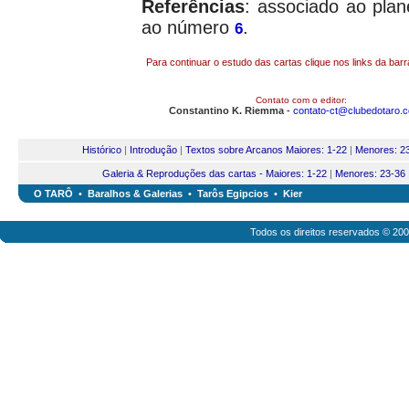
Referências
: associado ao pla
ao número
.
6
Para continuar o estudo das cartas clique nos links da bar
Contato com o editor:
Constantino K. Riemma
-
contato-ct@clubedotaro.
Histórico
|
Introdução
|
Textos sobre Arcanos Maiores: 1-22
|
Menores: 2
Galeria & Reproduções das cartas - Maiores: 1-22
|
Menores: 23-36
O TARÔ
•
Baralhos & Galerias
•
Tarôs Egipcios
•
Kier
Todos os direitos reservados © 20