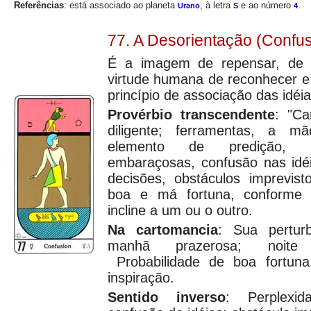
Referências
: está associado ao planeta
, à letra
e ao número
.
Urano
S
4
77. A Desorientação (Confu
É a imagem de repensar, de m
virtude humana de reconhecer e r
princípio de associação das idéia
Provérbio transcendente
: "C
diligente; ferramentas, a m
elemento de predição, p
embaraçosas, confusão nas idéi
decisões, obstáculos imprevist
boa e má fortuna, conforme a
incline a um ou o outro.
Na cartomancia
: Sua pertur
manhã prazerosa; noite 
Probabilidade de boa fortuna
inspiração.
Sentido inverso
: Perplexi