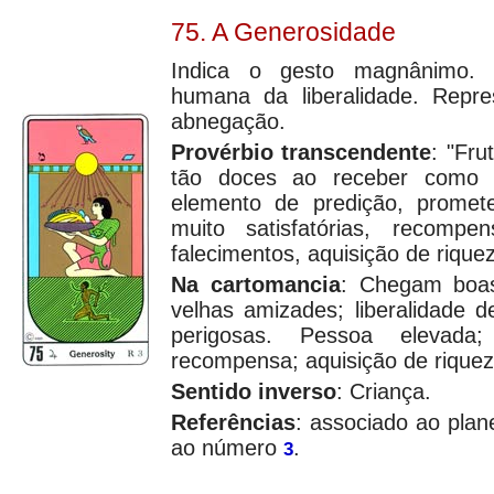
75. A Generosidade
Indica o gesto magnânimo. S
humana da liberalidade. Repre
abnegação.
Provérbio transcendente
: "Fru
tão doces ao receber como 
elemento de predição, promete
muito satisfatórias, recomp
falecimentos, aquisição de rique
Na cartomancia
: Chegam boas
velhas amizades; liberalidade 
perigosas. Pessoa elevada;
recompensa; aquisição de riqueza
Sentido inverso
: Criança.
Referências
: associado ao pla
ao número
.
3