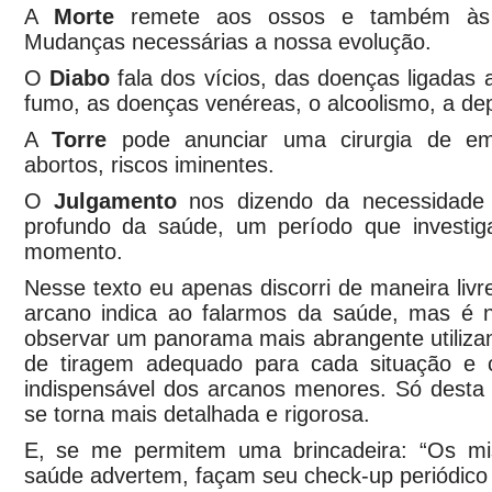
A
Morte
remete aos ossos e também às d
Mudanças necessárias a nossa evolução.
O
Diabo
fala dos vícios, das doenças ligadas 
fumo, as doenças venéreas, o alcoolismo, a de
A
Torre
pode anunciar uma
cirurgia de em
abortos, riscos iminentes.
O
Julgamento
nos dizendo da necessidad
profundo da saúde, um período que investig
momento.
Nesse texto eu apenas discorri de maneira liv
arcano indica ao falarmos da saúde, mas é n
observar um panorama mais abrangente utiliz
de tiragem adequado para cada situação e c
indispensável dos arcanos menores. Só desta 
se torna mais detalhada e rigorosa.
E, se me permitem uma brincadeira: “Os mist
saúde advertem, façam seu check-up periódico 