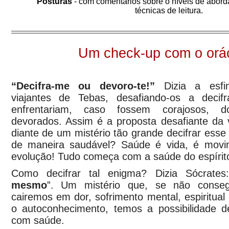
Posturas
- com comentários sobre o níveis de abor
técnicas de leitura.
Um check-up com o orá
“Decifra-me ou devoro-te!”
Dizia a esfi
viajantes de Tebas, desafiando-os a deci
enfrentariam, caso fossem corajosos, d
devorados. Assim é a proposta desafiante d
diante de um mistério tão grande decifrar esse
de maneira saudável? Saúde é vida, é movi
evolução! Tudo começa com a saúde do espírit
Como decifrar tal enigma? Dizia Sócrate
mesmo
”. Um mistério que, se não conseg
cairemos em dor, sofrimento mental, espiritual 
o autoconhecimento, temos a possibilidade 
com saúde.