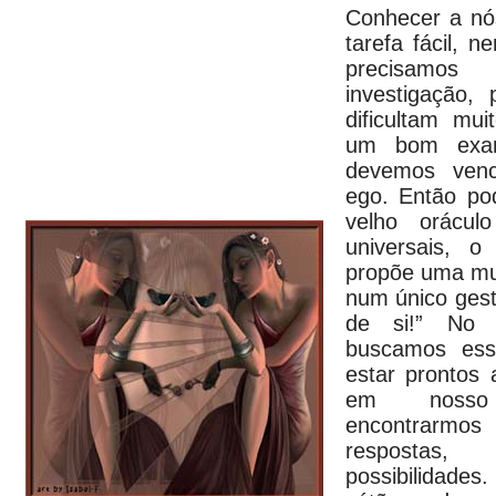
Conhecer a n
tarefa fácil, n
precisamos
investigação,
dificultam mu
um bom exam
devemos venc
ego. Então p
velho orácul
universais, 
propõe uma mu
num único gest
de si!” No
buscamos ess
estar prontos
em nosso
encontrarm
respostas,
possibilidade