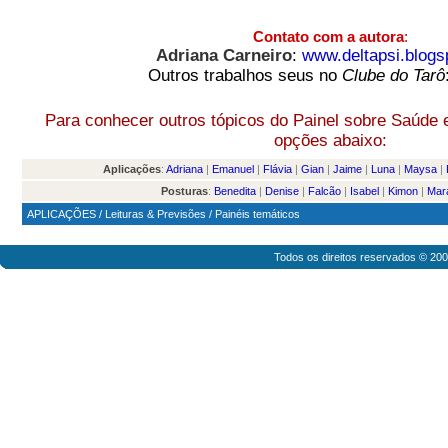
Contato com a autora
:
Adriana Carneiro
:
www.deltapsi.blogs
Outros trabalhos seus no
Clube do Tarô
Para conhecer outros tópicos do Painel sobre Saúde e
opções abaixo:
Aplicações
:
Adriana
|
Emanuel
|
Flávia
|
Gian
|
Jaime
|
Luna
|
Maysa
|
Posturas
:
Benedita
|
Denise
|
Falcão
|
Isabel
|
Kimon
|
Mar
APLICAÇÕES
/
Leituras & Previsões
/
Painéis temáticos
Todos os direitos reservados © 20