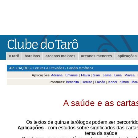
o tarô
baralhos
arcanos maiores
arcanos menores
aplicações
APLICAÇÕES
/
Leituras & Previsões
/
Painéis temáticos
Aplicações
:
Adriana
|
Emanuel
|
Flávia
|
Gian
|
Jaime
|
Luna
|
Maysa
|
Posturas
:
Benedita
|
Denise
|
Falcão
|
Isabel
|
Kimon
|
Mar
A saúde e as carta
Os textos de quinze tarólogos podem ser percorrid
Aplicações
- com estudos sobre signficados das carta
tema da saúde;