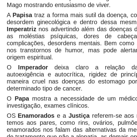
Mago mostrando entusiasmo de viver.
A
Papisa
traz a forma mais sutil da doença, 
desordem ginecológica e dentro dessa mes
Imperatriz
nos advertindo além das doenças d
as moléstias psíquicas, dores de cabeç
complicações, desordens mentais. Bem como
nos transtornos de humor, mas pode alert
origem espiritual.
O
Imperador
deixa claro a relação d
autoexigência e autocrítica, rigidez de prin
maneira cruel nas doenças do estomago po
determinado tipo de cancer.
O
Papa
mostra a necessidade de um médico
investigação, exames clínicos.
OS
Enamorados
e a
Justiça
referem-se aos
temos aos pares, como rins, ovários, pulmõ
enamorados nos falam das alternativas da med
de tratamento que não a alopatia, as demais o