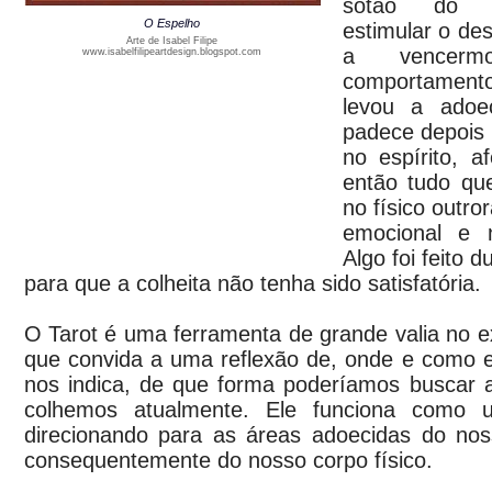
sótão do i
O Espelho
estimular o des
Arte de Isabel Filipe
a vencerm
www.isabelfilipeartdesign.blogspot.com
comportamento 
levou a adoe
padece depois d
no espírito, 
então tudo que
no físico outro
emocional e n
Algo foi feito d
para que a colheita não tenha sido satisfatória.
O Tarot é uma ferramenta de grande valia no 
que convida a uma reflexão de, onde e como ess
nos indica, de que forma poderíamos buscar 
colhemos atualmente. Ele funciona como 
direcionando para as áreas adoecidas do no
consequentemente do nosso corpo físico.