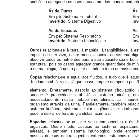
simbólica agregando os ases a cada um dos mais important
Ás de Ouros
Ás
Em pé
: Sistema Estrutural
Em
Invertido
: Sistema Digestivo
Inv
Ás de Espadas
Ás 
Em pé:
Sistema Respiratório
Em
Invertido
: Sistema Imunológico
Inv
Ouros
relaciona-se à terra, à matéria, à tangibilidade, à e
impulso do ser vivo; deste modo, associei ao sistema dige
absorve todos os nutrientes para a sua subsistência e bo
estrutural, pois os ossos agregam grande quantidade de min
a dermatologia, já que a pele é o limite externo de nosso cor
Copas
relaciona-se à água, aos fluidos, a tudo que é aq
fundamental à vida, já que nosso corpo é composto por 7
elemento. Diretamente, associo ao sistema circulatório, 
sangue é propriedade vital. Já o sistema urinário, de
necessidade de nosso metabolismo eliminar as impure
organismo através da urina. Paralelamente, também relaci
sistema linfático, sistema celular e glândulas sudorípara
poderia deixar de fora as glândulas lacrimais.
Espadas
relaciona-se ao ar e seus componentes e às d
orgânicas. Deste modo, associo ao sistema respiratório
aéreas), e também sistema imunológico, onde encont
nossas defesas contra agentes externos estranhos e inv