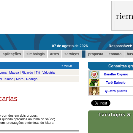
07 de agosto de 2026
Responsável:
...
aplicações
simbologia
artes
serviços
proposta
contato
bus
<
voltar
Consultas gra
Luna
|
Maysa
|
Ricardo
|
Titi
|
Valquíria
Baralho Cigano
el
|
Kimon
|
Mara
|
Rodrigo
Tarô Egípcio
Quatro pilares
cartas
rcorridos em dois grupos:
s quando aplicadas ao tema da saúde;
em, precauções e técnicas de leitura.