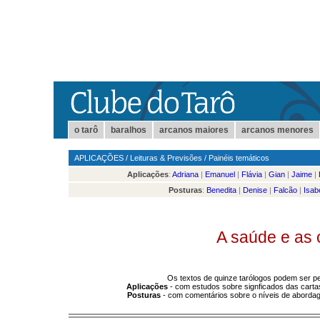
o tarô
baralhos
arcanos maiores
arcanos menores
APLICAÇÕES
/
Leituras & Previsões
/
Painéis temáticos
Aplicações
:
Adriana
|
Emanuel
|
Flávia
|
Gian
|
Jaime
|
Posturas
:
Benedita
|
Denise
|
Falcão
|
Isab
A saúde e as 
Os textos de quinze tarólogos podem ser pe
Aplicações
- com estudos sobre signficados das carta
Posturas
- com comentários sobre o níveis de abordag