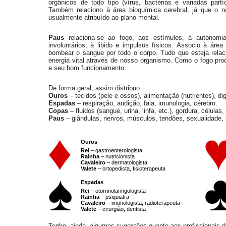
orgânicos de todo tipo (vírus, bactérias e variadas partíc
Também relaciono à área bioquímica cerebral, já que o n
usualmente atribuído ao plano mental.
Paus
relaciona-se ao fogo, aos estímulos, à autonomia
involuntários, à libido e impulsos físicos. Associo à áre
bombear o sangue por todo o corpo. Tudo que esteja relaci
energia vital através de nosso organismo. Como o fogo pr
e seu bom funcionamento.
De forma geral, assim distribuo:
Ouros
– tecidos (pele e ossos), alimentação (nutrientes), di
Espadas
– respiração, audição, fala, imunologia, cérebro.
Copas
– fluidos (sangue, urina, linfa, etc.), gordura, células,
Paus
– glândulas, nervos, músculos, tendões, sexualidade,
Ouros
Rei
– gastroenterologista
Rainha
– nutricionista
Cavaleiro
– dermatologista
Valete
– ortopedista, fisioterapeuta
Espadas
Rei
– otorrinolaringologista
Rainha
– psiquiatra
Cavaleiro
– imunologista, radioterapeuta
Valete
– cirurgião, dentista
Tenho, ainda, algumas sugestões quanto aos profissionais de