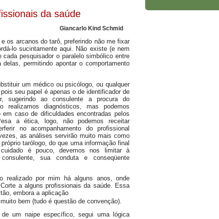
fissionais da saúde
Giancarlo Kind Schmid
e os arcanos do tarô, preferindo não me fixar
rdá-lo sucintamente aqui. Não existe (e nem
de cada pesquisador o paralelo simbólico entre
 delas, permitindo apontar o comportamento
bstituir um médico ou psicólogo, ou qualquer
 pois seu papel é apenas o de identificador de
r, sugerindo ao consulente a procura do
Não realizamos diagnósticos, mas podemos
o em caso de dificuldades encontradas pelos
esa a ética, logo, não podemos receitar
rferir no acompanhamento do profissional
 vezes, as análises servirão muito mais como
 próprio tarólogo, do que uma informação final
 cuidado é pouco, devemos nos limitar à
consulente, sua conduta e conseqüente
do realizado por mim há alguns anos, onde
Corte a alguns profissionais da saúde. Essa
tão, embora a aplicação
muito bem (tudo é questão de convenção).
a de um naipe específico, segui uma lógica