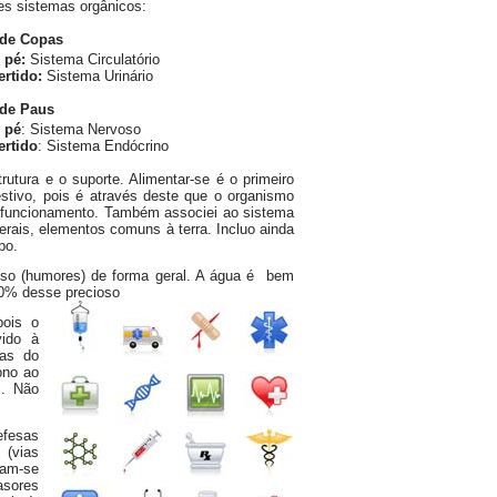
es sistemas orgânicos:
 de Copas
 pé:
Sistema Circulatório
ertido:
Sistema Urinário
de Paus
 pé
: Sistema Nervoso
ertido
: Sistema Endócrino
strutura e o suporte. Alimentar-se é o primeiro
stivo, pois é através deste que o organismo
m funcionamento. Também associei ao sistema
erais, elementos comuns à terra. Incluo ainda
po.
uoso (humores) de forma geral. A água é bem
0% desse precioso
pois o
vido à
zas do
ono ao
s. Não
efesas
 (vias
ram-se
asores