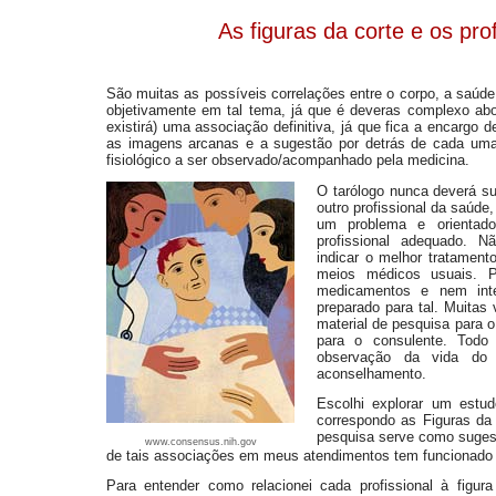
As figuras da corte e os pro
São muitas as possíveis correlações entre o corpo, a saúde 
objetivamente em tal tema, já que é deveras complexo abo
existirá) uma associação definitiva, já que fica a encargo 
as imagens arcanas e a sugestão por detrás de cada uma
fisiológico a ser observado/acompanhado pela medicina.
O tarólogo nunca deverá su
outro profissional da saúde,
um problema e orientado
profissional adequado. 
indicar o melhor tratament
meios médicos usuais. P
medicamentos e nem inte
preparado para tal. Muitas
material de pesquisa para o
para o consulente. Todo
observação da vida do 
aconselhamento.
Escolhi explorar um estu
correspondo as Figuras da 
pesquisa serve como suges
www.consensus.nih.gov
de tais associações em meus atendimentos tem funcionado 
Para entender como relacionei cada profissional à figur