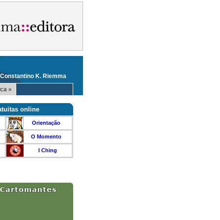
 Constantino K. Riemma
ca »
tuitas online
Orientação
O Momento
I Ching