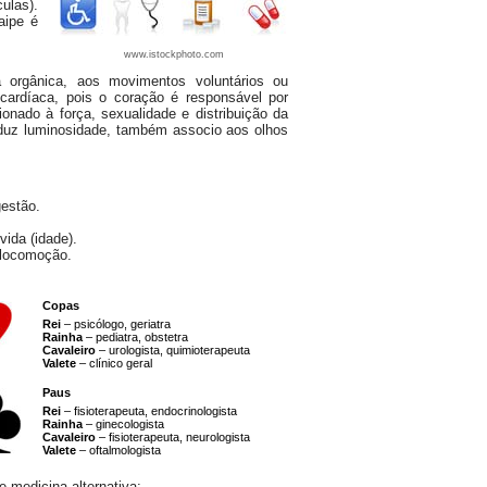
ulas).
aipe é
www.istockphoto.com
 orgânica, aos movimentos voluntários ou
a cardíaca, pois o coração é responsável por
onado à força, sexualidade e distribuição da
oduz luminosidade, também associo aos olhos
gestão.
 vida (idade).
 locomoção.
Copas
Rei
– psicólogo, geriatra
Rainha
– pediatra, obstetra
Cavaleiro
– urologista, quimioterapeuta
Valete
– clínico geral
Paus
Rei
– fisioterapeuta, endocrinologista
Rainha
– ginecologista
Cavaleiro
– fisioterapeuta, neurologista
Valete
– oftalmologista
 medicina alternativa: