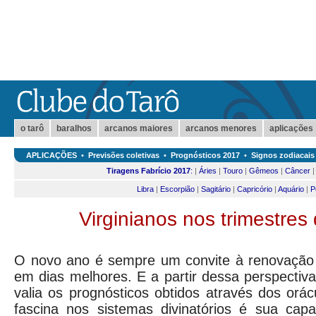
o tarô
baralhos
arcanos maiores
arcanos menores
aplicações
APLICAÇÕES
•
Previsões coletivas
•
Prognósticos 2017
•
Signos zodiacais
Tiragens Fabrício 2017
:
|
Áries
|
Touro
|
Gêmeos
|
Câncer
Libra
|
Escorpião
|
Sagitário
|
Capricório
|
Aquário
|
P
Virginianos nos trimestres
O novo ano é sempre um convite à renovação 
em dias melhores. E a partir dessa perspectiv
valia os prognósticos obtidos através dos or
fascina nos sistemas divinatórios é sua cap