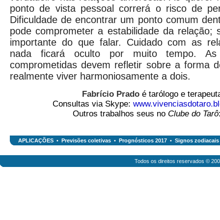
ponto de vista pessoal correrá o risco de per
Dificuldade de encontrar um ponto comum dent
pode comprometer a estabilidade da relação; 
importante do que falar. Cuidado com as rel
nada ficará oculto por muito tempo. As
comprometidas devem refletir sobre a forma de 
realmente viver harmoniosamente a dois.
Fabrício Prado
é tarólogo e terapeuta
Consultas via Skype:
www.vivenciasdotaro.b
Outros trabalhos seus no
Clube do Tarô
APLICAÇÕES
•
Previsões coletivas
•
Prognósticos 2017
•
Signos zodiacais
Todos os direitos reservados © 20