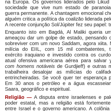
na Europa. Os governos liderados pelo Likud 
sociedade que vive num estado de paranoi
guerra permanente. A chantagem emocional ch
alguém critica a política da coalizão liderada pe
A recente conjunção Sol/Júpiter fez seu papel: 
Enquanto isto em Bagdá, Al Maliki queria u
ameaçou dar um golpe de estado, pensando q
sobreviver com um novo Saddam, agora xiita. 
milícia do EIIL, com 15 mil combatentes, 
exército iraquiano e investido contra os cur
atual ofensiva americana aérea para salvar 
com homens notáveis
de Gurdjieff) e outras 
trabalheira desalojar as milícias do calif
entrincheiradas. Se você quer ter esperança 
Em 30 anos o petróleo e a água escasseia
Saara, geográfico e espiritual.
Religião —
A disputa entre israelenses e pal
poder estatal, mas a religião está fortement
entre Israel e o governo americano. A colônia