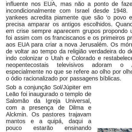
influente nos EUA, mas não a ponto de faze
incondicionalmente com Israel desde 1948. 
yankees acredita piamente que são ‘o povo es
precisa amparar os antigos escolhidos. Quand
em crise sempre aparecem grupos propondo u
foi assim com os franciscanos e os primeiros p
aos EUA para criar a nova Jerusalém. Os mó
de voltar ao tempo da religião verdadeira do d
indo colonizar o Utah e Colorado e restabele
neopentecostais televisivos adoram o 
especialmente no que se refere ao olho por olh
o ódio racionalizado por passagens bíblicas.
Sob a conjunção Sol/Júpiter em
Leão foi inaugurado o templo de
Salomão da Igreja Universal,
com a presença de Dilma e
Alckmin. Os pastores trajavam
mantos e a quipá, daqui a
pouco estarão ensinando