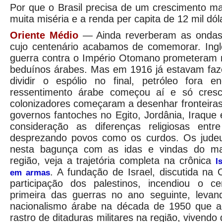
Por que o Brasil precisa de um crescimento m
muita miséria e a renda per capita de 12 mil dóla
Oriente Médio
— Ainda reverberam as ondas 
cujo centenário acabamos de comemorar. Ing
guerra contra o Império Otomano prometeram
beduínos árabes. Mas em 1916 já estavam fa
dividir o espólio no final, petróleo fora 
ressentimento árabe começou aí e só cresce
colonizadores começaram a desenhar fronteiras a
governos fantoches no Egito, Jordânia, Iraque 
consideração as diferenças religiosas entr
desprezando povos como os curdos. Os judeu
nesta bagunça com as idas e vindas do ma
região, veja a trajetória completa na crônica
I
. A fundação de Israel, discutida 
em armas
participação dos palestinos, incendiou o c
primeira das guerras no ano seguinte, leva
nacionalismo árabe na década de 1950 que a
rastro de ditaduras militares na região, vivendo 