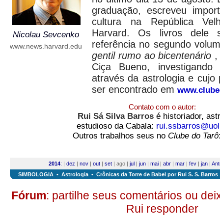
graduação, escreveu import
cultura na República Ve
Harvard. Os livros dele
Nicolau Sevcenko
referência no segundo volu
www.news.harvard.edu
gentil rumo ao bicentenário
,
Ciça Bueno, investigando a
através da astrologia e cujo
ser encontrado em
www.clube
Contato com o autor:
Rui Sá Silva Barros
é historiador, ast
estudioso da Cabala:
rui.ssbarros@uol
Outros trabalhos seus no
Clube do Tarô
2014
:
|
dez
|
nov
|
out
|
set
| ago |
jul
|
jun
|
mai
|
abr
|
mar
|
fev
|
jan
|
Ant
SIMBOLOGIA
•
Astrologia
•
Crônicas da Torre de Babel por Rui S. S. Barros
Fórum
: partilhe seus comentários ou de
Rui responder