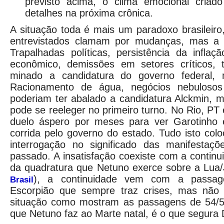
previsto acima, o clima emocional criad
detalhes na próxima crônica.
A situação toda é mais um paradoxo brasileiro,
entrevistados clamam por mudanças, mas a c
Trapalhadas políticas, persistência da inflaç
econômico, demissões em setores críticos, t
minado a candidatura do governo federal,
Racionamento de água, negócios nebulosos
poderiam ter abalado a candidatura Alckmin, 
pode se reeleger no primeiro turno. No Rio, 
duelo áspero por meses para ver Garotinho e
corrida pelo governo do estado. Tudo isto co
interrogação no significado das manifestaç
passado. A insatisfação coexiste com a continu
da quadratura que Netuno exerce sobre a Lua/J
), a continuidade vem com a passa
Brasil
Escorpião que sempre traz crises, mas não 
situação como mostram as passagens de 54/55
que Netuno faz ao Marte natal, é o que segura 