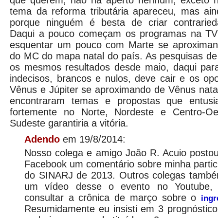
que querem, não há aperto nenhum, exceto n
tema da reforma tributária apareceu, mas ai
porque ninguém é besta de criar contraried
Daqui a pouco começam os programas na TV
esquentar um pouco com Marte se aproximand
do MC do mapa natal do país. As pesquisas de
os mesmos resultados desde maio, daqui par
indecisos, brancos e nulos, deve cair e os opo
Vênus e Júpiter se aproximando de Vênus nata
encontraram temas e propostas que entusi
fortemente no Norte, Nordeste e Centro-O
Sudeste garantiria a vitória.
Adendo
em 19/8/2014:
Nosso colega e amigo João R. Acuio posto
Facebook um comentário sobre minha partic
do SINARJ de 2013. Outros colegas tamb
um vídeo desse o evento no Youtube, 
consultar a crônica de março sobre o
ingr
Resumidamente eu insisti em 3 prognóstico