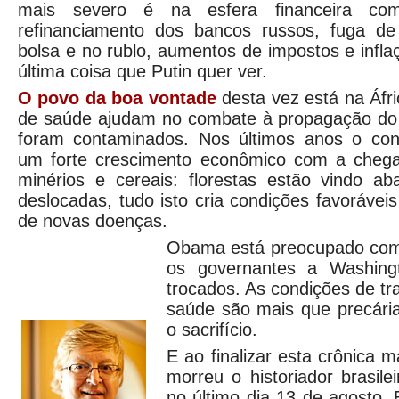
mais severo é na esfera financeira c
refinanciamento dos bancos russos, fuga de
bolsa e no rublo, aumentos de impostos e infla
última coisa que Putin quer ver.
O povo da boa vontade
desta vez está na Áfr
de saúde ajudam no combate à propagação do 
foram contaminados. Nos últimos anos o con
um forte crescimento econômico com a chega
minérios e cereais: florestas estão vindo ab
deslocadas, tudo isto cria condições favorávei
de novas doenças.
Obama está preocupado com
os governantes a Washing
trocados. As condições de tr
saúde são mais que precária
o sacrifício.
E ao finalizar esta crônica m
morreu o historiador brasile
no último dia 13 de agosto. 