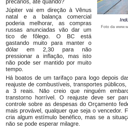
precários, até quando?
Júpiter vai em direção à Vênus
natal e a balança comercial
Ind
poderia melhorar, as compras
Foto da www.w
russas anunciadas vão dar um
tico de fôlego. O BC está
gastando muito para manter o
dólar em 2,30 para não
pressionar a inflação, mas isto
não pode ser mantido por muito
tempo.
Há boatos de um tarifaço para logo depois das
reajuste de combustíveis, transportes públicos,
a 3 reais. Não creio que ninguém embarq
transtorno horrível. O reajuste deve ser p
controle sobre as despesas do Orçamento fede
mais provável, qualquer que seja o vencedor.
cria algum estímulo benéfico, mas se a situa
não se pode esperar milagre.