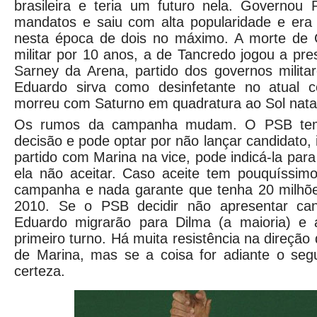
brasileira e teria um futuro nela. Governou
mandatos e saiu com alta popularidade e era c
nesta época de dois no máximo. A morte de G
militar por 10 anos, a de Tancredo jogou a pr
Sarney da Arena, partido dos governos milita
Eduardo sirva como desinfetante no atual cen
morreu com Saturno em quadratura ao Sol nata
Os rumos da campanha mudam. O PSB tem
decisão e pode optar por não lançar candidato,
partido com Marina na vice, pode indicá-la par
ela não aceitar. Caso aceite tem pouquíssim
campanha e nada garante que tenha 20 milhõ
2010. Se o PSB decidir não apresentar can
Eduardo migrarão para Dilma (a maioria) e 
primeiro turno. Há muita resistência na direçã
de Marina, mas se a coisa for adiante o se
certeza.