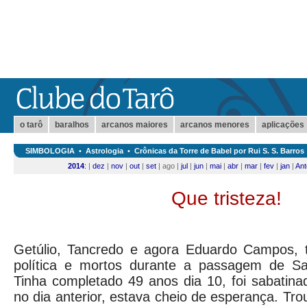
o tarô
baralhos
arcanos maiores
arcanos menores
aplicações
SIMBOLOGIA
•
Astrologia
•
Crônicas da Torre de Babel por Rui S. S. Barros
2014
:
|
dez
|
nov
|
out
|
set
| ago |
jul
|
jun
|
mai
|
abr
|
mar
|
fev
|
jan
|
Ant
Que tristeza!
Getúlio, Tancredo e agora Eduardo Campos, 
política e mortos durante a passagem de Sa
Tinha completado 49 anos dia 10, foi sabatina
no dia anterior, estava cheio de esperança. Trou