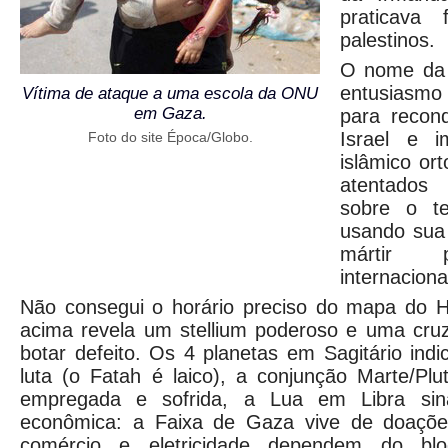
praticava 
palestinos.
O nome da o
entusiasmo
Vítima de ataque a uma escola da ONU
em Gaza.
para reconq
Israel e i
Foto do site Época/Globo.
islâmico or
atentados t
sobre o ter
usando sua 
mártir 
internaciona
Não consegui o horário preciso do mapa do 
acima revela um stellium poderoso e uma cr
botar defeito. Os 4 planetas em Sagitário ind
luta (o Fatah é laico), a conjunção Marte/Plut
empregada e sofrida, a Lua em Libra sina
econômica: a Faixa de Gaza vive de doações
comércio e eletricidade dependem do bloq