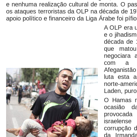
e nenhuma realização cultural de monta. O pa
os ataques terroristas da OLP na década de 19
apoio político e financeiro da Liga Árabe foi pífio
A OLP era u
e o jihadis
década de 
que matou
negociara 
com a l
Afeganistão
luta esta 
norte-amer
Laden, puro
O Hamas n
ocasião da
provocad
israelense
corrupção 
da Irmand