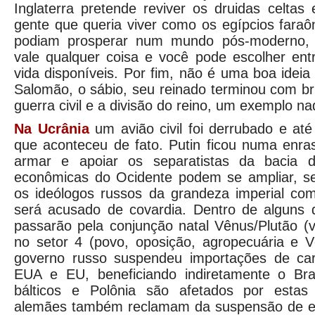
Inglaterra pretende reviver os druidas celta
gente que queria viver como os egípcios faraôn
podiam prosperar num mundo pós-moderno, 
vale qualquer coisa e você pode escolher entr
vida disponíveis. Por fim, não é uma boa ideia
Salomão, o sábio, seu reinado terminou com bri
guerra civil e a divisão do reino, um exemplo na
Na Ucrânia
um avião civil foi derrubado e a
que aconteceu de fato. Putin ficou numa enra
armar e apoiar os separatistas da bacia 
econômicas do Ocidente podem se ampliar, se 
os ideólogos russos da grandeza imperial com
será acusado de covardia. Dentro de alguns 
passarão pela conjunção natal Vênus/Plutão (
no setor 4 (povo, oposição, agropecuária e
governo russo suspendeu importações de carn
EUA e EU, beneficiando indiretamente o Bra
bálticos e Polônia são afetados por estas 
alemães também reclamam da suspensão de ex