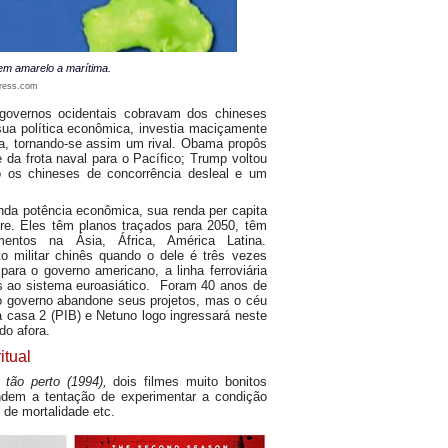
 em amarelo a marítima.
ress.com
governos ocidentais cobravam dos chineses
sua política econômica, investia maciçamente
ta, tornando-se assim um rival. Obama propôs
e da frota naval para o Pacífico; Trump voltou
do os chineses de concorrência desleal e um
nda potência econômica, sua renda per capita
re. Eles têm planos traçados para 2050, têm
imentos na Ásia, África, América Latina.
 militar chinês quando o dele é três vezes
ara o governo americano, a linha ferroviária
ses ao sistema euroasiático. Foram 40 anos de
e o governo abandone seus projetos, mas o céu
a casa 2 (PIB) e Netuno logo ingressará neste
do afora.
itual
tão perto (1994),
dois filmes muito bonitos
endem a tentação de experimentar a condição
de mortalidade etc.