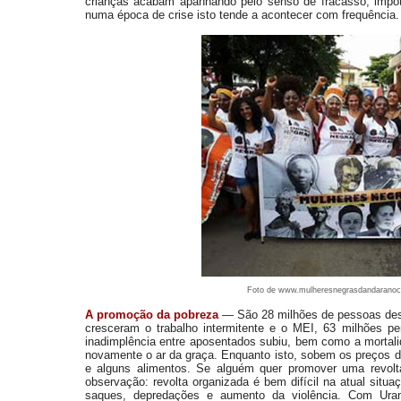
crianças acabam apanhando pelo senso de fracasso, impot
numa época de crise isto tende a acontecer com frequência.
Foto de www.mulheresnegrasdandaranoc
A promoção da pobreza
—
São 28 milhões de pessoas de
cresceram o trabalho intermitente e o MEI, 63 milhões 
inadimplência entre aposentados subiu, bem como a mortalid
novamente o ar da graça. Enquanto isto, sobem os preços do
e alguns alimentos. Se alguém quer promover uma revol
observação: revolta organizada é bem difícil na atual situa
saques, depredações e aumento da violência. Com Ur