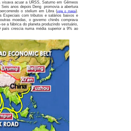
tiva visava acuar a URSS, Saturno em Gêmeos
ra. Seis anos depois Deng promovia a abertura
ercorrendo o stelium em Libra (
).
veja o mapa
 Especiais com tributos e salários baixos e
outras moedas, o governo chinês comprava
-se a fábrica do planeta produzindo vestuário,
 O país crescia numa média superior a 9% ao