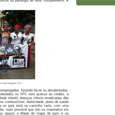
ência ou patologia de seus companheiros; e
errado.blogspot.com
sempregadas, fazendo bicos ou desalentadas,
pendurados no SPC sem acesso ao crédito, a
ade infantil, doenças infecto erradicadas dão
s combustíveis, eletricidade, plano de saúde
ta no país está no caminho certo, com uma
ção, mais provável que isto se materialize em
ano oposto a Marte do mapa do país e se