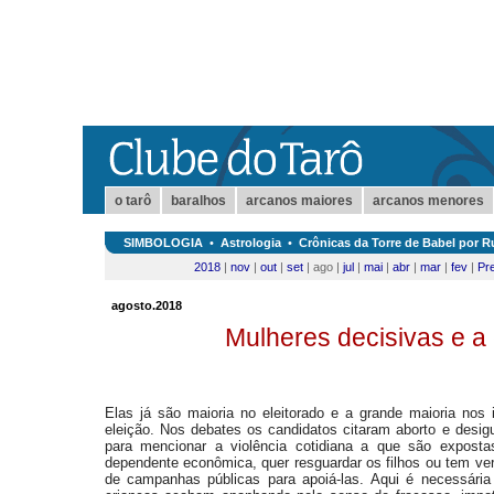
o tarô
baralhos
arcanos maiores
arcanos menores
SIMBOLOGIA
•
Astrologia
•
Crônicas da Torre de Babel por Ru
2018
|
nov
|
out
|
set
| ago |
jul
|
mai
|
abr
|
mar
|
fev
|
Pr
agosto.2018
Mulheres decisivas e a c
Elas já são maioria no eleitorado e a grande maioria nos 
eleição. Nos debates os candidatos citaram aborto e desig
para mencionar a violência cotidiana a que são expost
dependente econômica, quer resguardar os filhos ou tem ve
de campanhas públicas para apoiá-las. Aqui é necessária