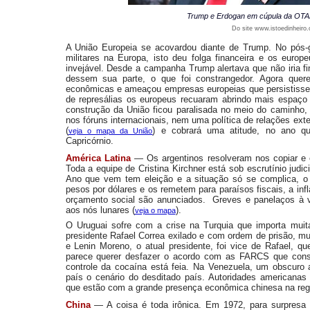
Trump e Erdogan em cúpula da OTAN
Do site www.istoedinheiro
A União Europeia se acovardou diante de Trump. No pós-
militares na Europa, isto deu folga financeira e os europ
invejável. Desde a campanha Trump alertava que não iria 
dessem sua parte, o que foi constrangedor. Agora quer
econômicas e ameaçou empresas europeias que persistiss
de represálias os europeus recuaram abrindo mais espaço
construção da União ficou paralisada no meio do caminho
nos fóruns internacionais, nem uma política de relações ext
(
) e cobrará uma atitude, no ano q
veja o mapa da União
Capricórnio.
América Latina
—
Os argentinos resolveram nos copiar e e
Toda a equipe de Cristina Kirchner está sob escrutínio jud
Ano que vem tem eleição e a situação só se complica, o 
pesos por dólares e os remetem para paraísos fiscais, a inf
orçamento social são anunciados. Greves e panelaços à v
aos nós lunares (
).
veja o mapa
O Uruguai sofre com a crise na Turquia que importa mui
presidente Rafael Correa exilado e com ordem de prisão, mu
e Lenin Moreno, o atual presidente, foi vice de Rafael, qu
parece querer desfazer o acordo com as FARCS que consu
controle da cocaína está feia. Na Venezuela, um obscuro
país o cenário do desditado país. Autoridades americanas
que estão com a grande presença econômica chinesa na reg
China
— A coisa é toda irônica. Em 1972, para surpresa