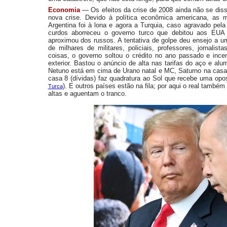
Economia
— Os efeitos da crise de 2008 ainda não se di
nova crise. Devido à política econômica americana, as 
Argentina foi à lona e agora a Turquia, caso agravado pela
curdos aborreceu o governo turco que debitou aos EUA 
aproximou dos russos. A tentativa de golpe deu ensejo a u
de milhares de militares, policiais, professores, jornalis
coisas, o governo soltou o crédito no ano passado e inc
exterior. Bastou o anúncio de alta nas tarifas do aço e al
Netuno está em cima de Urano natal e MC, Saturno na casa 
casa 8 (dívidas) faz quadratura ao Sol que recebe uma op
). E outros países estão na fila; por aqui o real também
Turca
altas e aguentam o tranco.