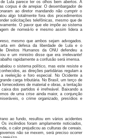
de Lula parece ter os olhos bem abertos. A
eas corpus é de arrepiar. O desembargador de
efonaram ao diretor mandando não cumprir o
atou algo totalmente fora dos procedimentos
ender solicitações telefônicas, mesmo que de
 novamente. O pavor que ele impõe ao sistema
ragem de nomeá-lo e mesmo assim lidera a
o preso, mesmo que ambos sejam advogados.
arta em defesa da liberdade de Lula e o
 de Direitos Humanos da ONU defendeu a
iou e um ministro disse que era irrelevante!
trabalho rapidamente a confusão será imensa.
balou o sistema político, mas este resiste e
nhecidos, as direções partidárias regulam a
 a reeleição e foro especial. No Ocidente a
rande carga tributária. No Brasil, um terço de
 fornecedores de material e obras, a tentação
caixa dos partidos é irrefreável. Baixando a
isemos de uma crise ainda maior, a conjunção
seráveis, o crime organizado, presídios e
rano ao fundo, resultou em vários acidentes
e. Os incêndios foram amplamente noticiados,
a, o calor prejudicou as culturas de cereais.
governos não se mexem, será preciso ocorrer
 prejuízo.