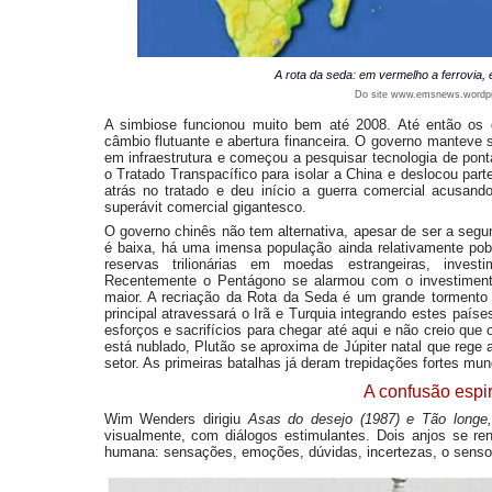
A rota da seda: em vermelho a ferrovia,
Do site www.emsnews.wordp
A simbiose funcionou muito bem até 2008. Até então os 
câmbio flutuante e abertura financeira. O governo manteve 
em infraestrutura e começou a pesquisar tecnologia de pon
o Tratado Transpacífico para isolar a China e deslocou part
atrás no tratado e deu início a guerra comercial acusan
superávit comercial gigantesco.
O governo chinês não tem alternativa, apesar de ser a segu
é baixa, há uma imensa população ainda relativamente pob
reservas trilionárias em moedas estrangeiras, invest
Recentemente o Pentágono se alarmou com o investimento
maior. A recriação da Rota da Seda é um grande tormento p
principal atravessará o Irã e Turquia integrando estes paí
esforços e sacrifícios para chegar até aqui e não creio qu
está nublado, Plutão se aproxima de Júpiter natal que rege 
setor. As primeiras batalhas já deram trepidações fortes mun
A confusão espir
Wim Wenders dirigiu
Asas do desejo (1987) e Tão longe, 
visualmente, com diálogos estimulantes. Dois anjos se r
humana: sensações, emoções, dúvidas, incertezas, o senso 