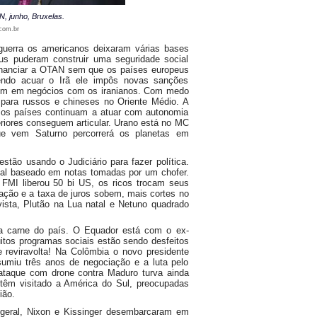
, junho, Bruxelas.
.com.br
guerra os americanos deixaram várias bases
eus puderam construir uma seguridade social
financiar a OTAN sem que os países europeus
endo acuar o Irã ele impôs novas sanções
em em negócios com os iranianos. Com medo
 para russos e chineses no Oriente Médio. A
, os países continuam a atuar com autonomia
eriores conseguem articular. Urano está no MC
ue vem Saturno percorrerá os planetas em
stão usando o Judiciário para fazer política.
icial baseado em notas tomadas por um chofer.
FMI liberou 50 bi US, os ricos trocam seus
lação e a taxa de juros sobem, mais cortes no
ista, Plutão na Lua natal e Netuno quadrado
ta carne do país. O Equador está com o ex-
itos programas sociais estão sendo desfeitos
e reviravolta! Na Colômbia o novo presidente
miu três anos de negociação e a luta pelo
 ataque com drone contra Maduro turva ainda
 têm visitado a América do Sul, preocupadas
ião.
 geral, Nixon e Kissinger desembarcaram em