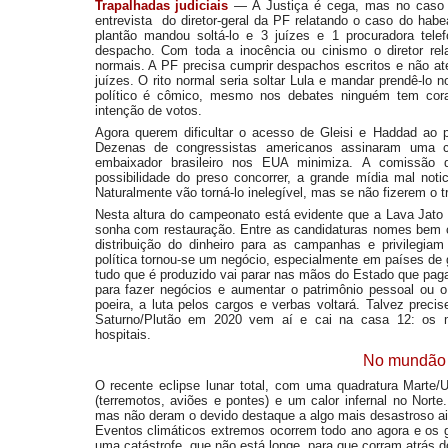
Trapalhadas judiciais
—
A Justiça é cega, mas no caso 
entrevista do diretor-geral da PF relatando o caso do hab
plantão mandou soltá-lo e 3 juízes e 1 procuradora tel
despacho. Com toda a inocência ou cinismo o diretor rel
normais. A PF precisa cumprir despachos escritos e não at
juízes. O rito normal seria soltar Lula e mandar prendê-lo
político é cômico, mesmo nos debates ninguém tem co
intenção de votos.
Agora querem dificultar o acesso de Gleisi e Haddad a
Dezenas de congressistas americanos assinaram uma c
embaixador brasileiro nos EUA minimiza. A comissão
possibilidade do preso concorrer, a grande mídia mal notic
Naturalmente vão torná-lo inelegível, mas se não fizerem o 
Nesta altura do campeonato está evidente que a Lava Jato a
sonha com restauração. Entre as candidaturas nomes bem co
distribuição do dinheiro para as campanhas e privilegiam
política tornou-se um negócio, especialmente em países de g
tudo que é produzido vai parar nas mãos do Estado que paga
para fazer negócios e aumentar o patrimônio pessoal ou o 
poeira, a luta pelos cargos e verbas voltará. Talvez prec
Saturno/Plutão em 2020 vem aí e cai na casa 12: os mi
hospitais.
No mundão
O recente eclipse lunar total, com uma quadratura Marte/U
(terremotos, aviões e pontes) e um calor infernal no Nort
mas não deram o devido destaque a algo mais desastroso aind
Eventos climáticos extremos ocorrem todo ano agora e os 
uma catástrofe, que não está longe, para que corram atrás do