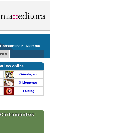
 Constantino K. Riemma
ca »
tuitas online
Orientação
O Momento
I Ching