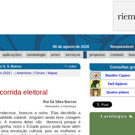
06 de agosto de 2026
Responsável:
...
aplicações
simbologia
artes
serviços
proposta
contato
bus
<
i S. S. Barros
voltar
Consultas gra
ev.2018
|
-
|
Anteriores
|
Fóruns
|
Mapas
Baralho Cigano
Tarô Egípcio
orrida eleitoral
Quatro pilares
Rui Sá Silva Barros
Historiador e Astrólogo
indecisos, brancos e nulos. Elas decidirão a
ualdade salarial, ninguém ainda teve coragem
as. A maioria delas não denuncia porque é
rgonha; nisto o Estado pouco pode fazer além
 uma revolução cultural, pois as mulheres e