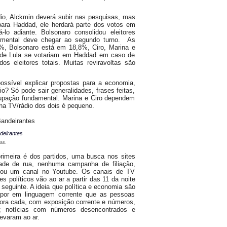
o, Alckmin deverá subir nas pesquisas, mas
ara Haddad, ele herdará parte dos votos em
-lo adiante. Bolsonaro consolidou eleitores
numental deve chegar ao segundo turno. As
%, Bolsonaro está em 18,8%, Ciro, Marina e
 de Lula se votariam em Haddad em caso de
s eleitores totais. Muitas reviravoltas são
ssível explicar propostas para a economia,
 Só pode sair generalidades, frases feitas,
cupação fundamental. Marina e Ciro dependem
a TV/rádio dos dois é pequeno.
deirantes
as.
primeira é dos partidos, uma busca nos sites
ade de rua, nenhuma campanha de filiação,
tou um canal no Youtube. Os canais de TV
 políticos vão ao ar a partir das 11 da noite
 seguinte. A ideia que política e economia são
expor em linguagem corrente que as pessoas
ora cada, com exposição corrente e números,
o; notícias com números desencontrados e
levaram ao ar.