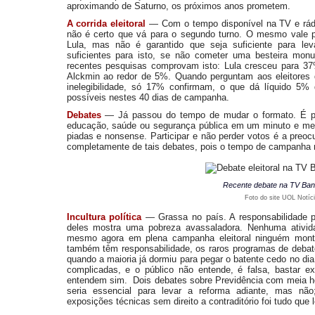
aproximando de Saturno, os próximos anos prometem.
A corrida eleitoral
— Com o tempo disponível na TV e rádi
não é certo que vá para o segundo turno. O mesmo vale p
Lula, mas não é garantido que seja suficiente para levá
suficientes para isto, se não cometer uma besteira mo
recentes pesquisas comprovam isto: Lula cresceu para 37
Alckmin ao redor de 5%. Quando perguntam aos eleitores
inelegibilidade, só 17% confirmam, o que dá líquido 5% do
possíveis nestes 40 dias de campanha.
Debates
—
Já passou do tempo de mudar o formato. É po
educação, saúde ou segurança pública em um minuto e meio?
piadas e nonsense. Participar e não perder votos é a preo
completamente de tais debates, pois o tempo de campanha n
Recente debate na TV Ban
Foto do site UOL Notíci
Incultura política
—
Grassa no país. A responsabilidade 
deles mostra uma pobreza avassaladora. Nenhuma ativid
mesmo agora em plena campanha eleitoral ninguém mon
também têm responsabilidade, os raros programas de debates
quando a maioria já dormiu para pegar o batente cedo no dia
complicadas, e o público não entende, é falsa, bastar 
entendem sim. Dois debates sobre Previdência com meia h
seria essencial para levar a reforma adiante, mas nã
exposições técnicas sem direito a contraditório foi tudo que 