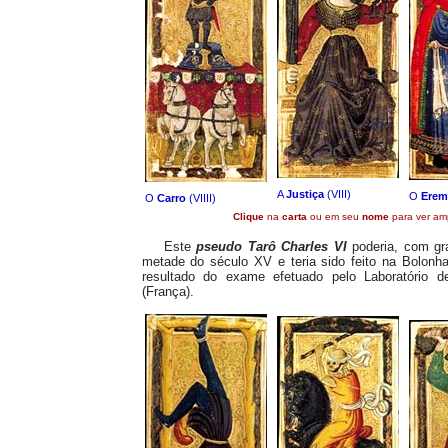
A
Justiça
(VIII)
O
Erem
O
Carro
(VIIII)
Clique
na
carta
ou em seu
nome
para ver amp
Este
pseudo Tarô Charles VI
poderia, com gra
metade do século XV e teria sido feito na Bolonha
resultado do exame efetuado pelo Laboratório
(França).