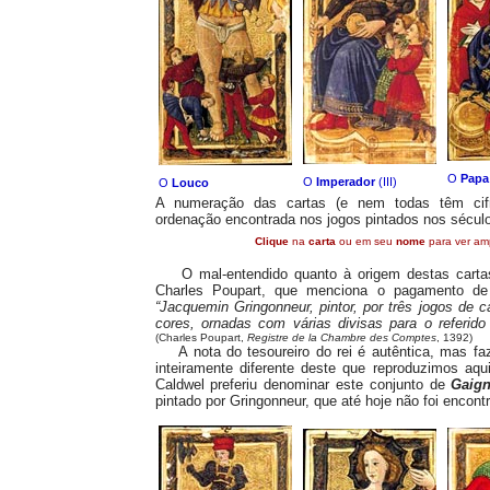
O
Papa
O
Imperador
(III)
O
Louco
A numeração das cartas (e nem todas têm cifr
ordenação encontrada nos jogos pintados nos século
Clique
na
carta
ou em seu
nome
para ver amp
O mal-entendido quanto à origem destas cartas 
Charles Poupart, que menciona o pagamento de
“Jacquemin Gringonneur, pintor, por três jogos de 
cores, ornadas com várias divisas para o referido
(Charles Poupart,
Registre de la Chambre des Comptes
, 1392)
A nota do tesoureiro do rei é autêntica, mas faz 
inteiramente diferente deste que reproduzimos aq
Caldwel preferiu denominar este conjunto de
Gaign
pintado por Gringonneur, que até hoje não foi encont