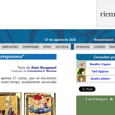
07 de agosto de 2026
Responsável:
...
aplicações
simbologia
artes
serviços
proposta
contato
bus
"Gringonneur"
Consultas gra
Baralho Cigano
Texto de
Alain Bougearel
Tradução de
Constantino K. Riemma
Tarô Egípcio
 apenas 17 cartas, que se encontram
Quatro pilares
te muito tempo, erradamente associado