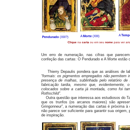
A
Temp
A
Morte
(XIII)
Pendurado
(XIII?)
Clique
na
carta
ou em seu
nome
para ver amp
Um erro de numeração, nas cifras que parecem
confeção das cartas: O Pendurado e A Morte estão
Thierry Depaulis pondera que as análises de lab
“formais: os pigmentos empregados não permitem i
presença de malhas, sublinhada pelo relatório de
fabricação tardia, mesmo que, evidentemente, 
colocados sobre a carta já montada, como foi t
Rothschild”
.
Outra questão que interessa aos estudiosos do Ta
que os trunfos (os arcanos maiores) são aprese
Gringonneur”, a numeração das cartas é próxima à 
não parece ser suficiente para garantir sua origem,
de inspiração.