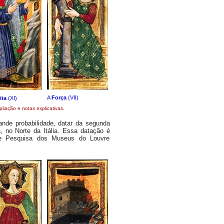
A
Força
(VII)
ita
(XI)
liação e notas explicativas.
nde probabilidade, datar da segunda
, no Norte da Itália. Essa datação é
 de Pesquisa dos Museus do Louvre