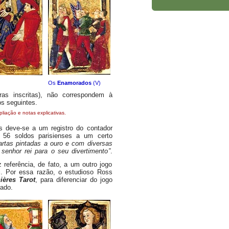
Os
Enamorados
(V)
as inscritas), não correspondem à
s seguintes.
liação e notas explicativas.
deve-se a um registro do contador
 56 soldos parisienses a um certo
cartas pintadas a ouro e com diversas
 senhor rei para o seu divertimento”
.
referência, de fato, a um outro jogo
ui. Por essa razão, o estudioso Ross
ières Tarot
, para diferenciar do jogo
rado.