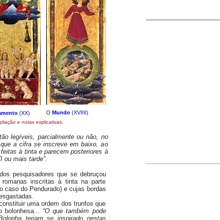
O
Mundo
(XVIIII)
amento
(XX)
liação e notas explicativas.
tão legíveis, parcialmente ou não, no
que a cifra se inscreve em baixo, ao
eitas à tinta e parecem posteriores à
I ou mais tarde”.
s pesquisadores que se debruçou
 romanas inscritas à tinta na parte
no caso do Pendurado) e cujas bordas
esgastadas.
nstituir uma ordem dos trunfos que
o bolonhesa...
“
O que também pode
 Bolonha teriam se inspirado nestas