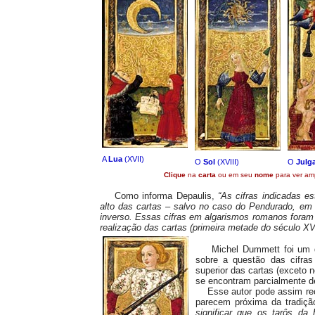
A
Lua
(XVII)
O
Sol
(XVIII)
O
Julg
Clique
na
carta
ou em seu
nome
para ver amp
Como informa Depaulis,
“As cifras indicadas es
alto das cartas – salvo no caso do Pendurado, em 
inverso. Essas cifras em algarismos romanos foram f
realização das cartas (primeira metade do século XV
Michel Dummett foi um do
sobre a questão das cifras
superior das cartas (exceto 
se encontram parcialmente d
Esse autor pode assim reco
parecem próxima da tradiçã
significar que os tarôs da