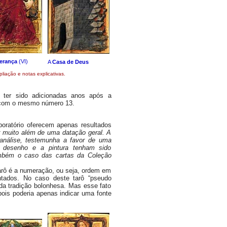
erança
(VI)
A
Casa de Deus
liação e notas explicativas.
 ter sido adicionadas anos após a
 com o mesmo número 13.
oratório oferecem apenas resultados
r muito além de uma datação geral. A
 análise, testemunha a favor de uma
o desenho e a pintura tenham sido
ambém o caso das cartas da Coleção
rô é a numeração, ou seja, ordem em
ntados. No caso deste tarô “pseudo
da tradição bolonhesa. Mas esse fato
 pois poderia apenas indicar uma fonte