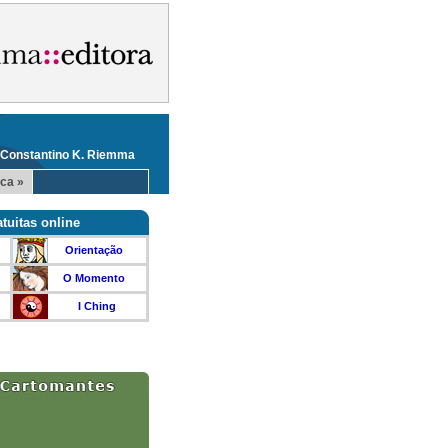
 Constantino K. Riemma
ca »
tuitas online
Orientação
O Momento
I Ching