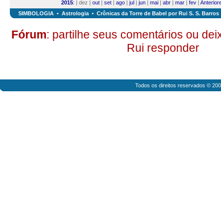
2015
:
| dez |
out
|
set
|
ago
|
jul
|
jun
|
mai
|
abr
|
mar
|
fev
|
Anterior
SIMBOLOGIA
•
Astrologia
•
Crônicas da Torre de Babel por Rui S. S. Barros
Fórum
: partilhe seus comentários ou de
Rui responder
Todos os direitos reservados © 20