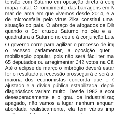
tensão com Saturno em oposição direta à conj
mapa natal. O rompimento das barragens em Ma
mar de lama em que vivemos desde 2014, e a
de microcefalia pelo vírus Zika constitui uma
situação do país. O abraço de afogados de Di
quando o Sol cruzou Saturno no céu e a
quadratura a Saturno no céu e à conjunção Lua/J
O governo corre para agilizar o processo de i
o recesso parlamentar, a oposição quer r
mobilização popular, pois não será fácil ter m
65 deputados ou arregimentar 342 votos na C
Até o eclipse de março o imbróglio deverá esta
for o resultado a recessão prosseguirá e será 
maioria dos economistas concorda que o 
ajustado e a dívida pública estabilizada, depo
diagnósticos variam muito. Desde 1982 a eco
desesperadamente e o grau de industrializa
apagado, não vamos a lugar nenhum enquant
abordada realisticamente, ela tem várias imp