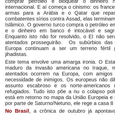
comprar petróleo e bloquear o dinheiro n
internacional. E aí começa o cinismo: os fran
armas para a Arábia e o Qatar que repa
combatentes sírios contra Assad, elas termin
Islâmico. O governo turco compra o petróleo em
e o dinheiro em banco é intocável e sag
Enquanto isto não for resolvido, o EI não se
atentados prosseguirão. Os subúrbios das
Europa continuam a ser um terreno fértil p
jihadistas.
Este tema envolve uma amarga ironia. O Estad
maduro da invasão americana no Iraque, m
atentados ocorrem na Europa, com amigos
necessidade de inimigos. Os europeus não d
assunto escabroso e os norte-americanos 
refugiados. Tudo isto põe a nu o colapso polí
está em retorno no mapa da União Europeia e 
por parte de Saturno/Netuno, ele rege a casa 8
No Brasil
, a crônica de outubro já apontava