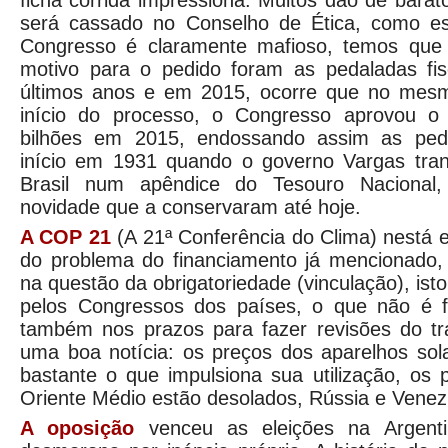
ficha corrida impressiona. Muitos dão de bar
será cassado no Conselho de Ética, como es
Congresso é claramente mafioso, temos que 
motivo para o pedido foram as pedaladas fi
últimos anos e em 2015, ocorre que no mesm
início do processo, o Congresso aprovou o d
bilhões em 2015, endossando assim as peda
início em 1931 quando o governo Vargas tra
Brasil num apêndice do Tesouro Nacional,
novidade que a conservaram até hoje.
A COP 21
(A 21ª Conferência do Clima) nestá
do problema do financiamento já mencionado
na questão da obrigatoriedade (vinculação), ist
pelos Congressos dos países, o que não é fá
também nos prazos para fazer revisões do tra
uma boa notícia: os preços dos aparelhos sol
bastante o que impulsiona sua utilização, os p
Oriente Médio estão desolados, Rússia e Vene
A oposição
venceu as eleições na Argentin