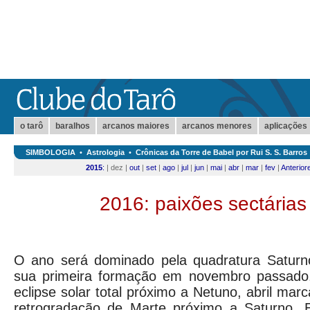
o tarô
baralhos
arcanos maiores
arcanos menores
aplicações
SIMBOLOGIA
•
Astrologia
•
Crônicas da Torre de Babel por Rui S. S. Barros
2015
:
| dez |
out
|
set
|
ago
|
jul
|
jun
|
mai
|
abr
|
mar
|
fev
|
Anterior
2016: paixões sectárias
O ano será dominado pela quadratura Saturn
sua primeira formação em novembro passado
eclipse solar total próximo a Netuno, abril ma
retrogradação de Marte próximo a Saturno.