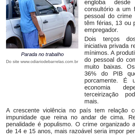
engloba desde
consultório a um 
pessoal do crime 
têm férias, 13 ou 
empregador.
Dois terços do
iniciativa privada 
mínimos. A produti
Parada no trabalho
do pessoal do com
Do site www.odiariodebarrelas.com.br
muito baixas. O
36% do PIB que
porcamente. É 
economia de
terceirização po
mais.
A crescente violência no país tem relação
impunidade que reina no andar de cima. Re
penalidade é populismo. O crime organizado a
de 14 e 15 anos, mais razoável seria impor pe