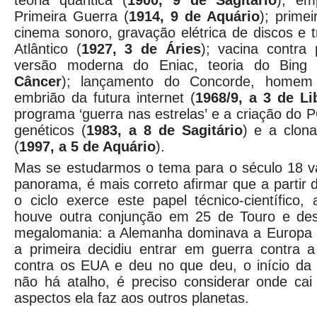
teoria quântica (
1900, 9 de Sagitário
); em
Primeira Guerra (
1914, 9 de Aquário
); primei
cinema sonoro, gravação elétrica de discos e 
Atlântico (
1927, 3 de Áries
); vacina contra 
versão moderna do Eniac, teoria do Bing
Câncer
); lançamento do Concorde, homem
embrião da futura internet (
1968/9, a 3
de Li
programa ‘guerra nas estrelas’ e a criação do P
genéticos (
1983, a 8 de Sagitário
) e a clon
(
1997, a 5 de Aquário
).
Mas se estudarmos o tema para o século 18 v
panorama, é mais correto afirmar que a partir d
o ciclo exerce este papel técnico-científico
houve outra conjunção em 25 de Touro e des
megalomania: a Alemanha dominava a Europa e
a primeira decidiu entrar em guerra contra
contra os EUA e deu no que deu, o início da
não há atalho, é preciso considerar onde cai
aspectos ela faz aos outros planetas.