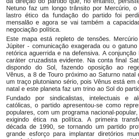
da direção do partido que, no entanto, persis
Netuno faz um longo trânsito por Mercúrio, o
lastro ético da fundação do partido foi pe
mensalão e agora se vai também a capacida
negociação política.
Este mapa está repleto de tensões. Mercúri
Júpiter - comunicação exagerada ou o gatuno 
retórica aguerrida e na defensiva. A conjunção
caráter cruzadista evidente. Na conta final S
dispondo do Sol, fazendo oposição ao reg
Vênus, a 8 de Touro próximo ao Saturno natal
um traço plutoniano sério, pois Vênus está em
natal e este planeta faz um trino ao Sol do parti
Fundado por sindicalistas, intelectuais e 
católicas, o partido apresentou-se como repr
populares, com um programa nacional-popular,
exigindo ética na política. A primeira tran
década de 1990, se tornando um partido profi
grande esforço para implantar diretórios muni