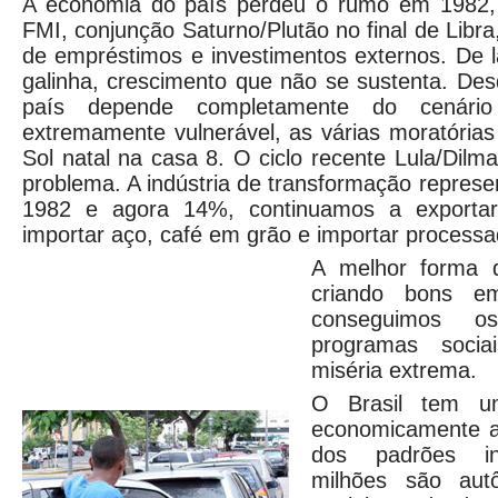
A economia do país perdeu o rumo em 1982, 
FMI, conjunção Saturno/Plutão no final de Libr
de empréstimos e investimentos externos. De 
galinha, crescimento que não se sustenta. De
país depende completamente do cenário
extremamente vulnerável, as várias moratóri
Sol natal na casa 8. O ciclo recente Lula/Dilm
problema. A indústria de transformação repre
1982 e agora 14%, continuamos a exportar
importar aço, café em grão e importar processa
A melhor forma d
criando bons e
conseguimos o
programas soci
miséria extrema.
O Brasil tem u
economicamente a
dos padrões int
milhões são aut