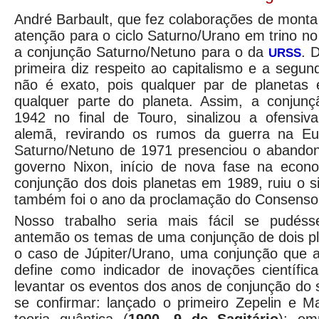
André Barbault, que fez colaborações de mont
atenção para o ciclo Saturno/Urano em trino n
a conjunção Saturno/Netuno para o da
. 
URSS
primeira diz respeito ao capitalismo e a segun
não é exato, pois qualquer par de planetas
qualquer parte do planeta. Assim, a conjun
1942 no final de Touro, sinalizou a ofensiva
alemã, revirando os rumos da guerra na Eu
Saturno/Netuno de 1971 presenciou o abando
governo Nixon, início de nova fase na econ
conjunção dos dois planetas em 1989, ruiu o s
também foi o ano da proclamação do Consenso
Nosso trabalho seria mais fácil se pudés
antemão os temas de uma conjunção de dois p
o caso de Júpiter/Urano, uma conjunção que a l
define como indicador de inovações científic
levantar os eventos dos anos de conjunção do s
se confirmar: lançado o primeiro Zepelin e M