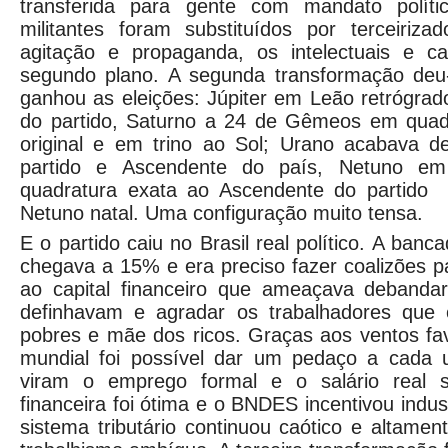
transferida para gente com mandato políti
militantes foram substituídos por terceiriz
agitação e propaganda, os intelectuais e c
segundo plano. A segunda transformação de
ganhou as eleições: Júpiter em Leão retrógra
do partido, Saturno a 24 de Gêmeos em quad
original e em trino ao Sol; Urano acabava d
partido e Ascendente do país, Netuno em
quadratura exata ao Ascendente do partido 
Netuno natal. Uma configuração muito tensa.
E o partido caiu no Brasil real político. A ba
chegava a 15% e era preciso fazer coalizões p
ao capital financeiro que ameaçava debandar,
definhavam e agradar os trabalhadores que 
pobres e mãe dos ricos. Graças aos ventos fa
mundial foi possível dar um pedaço a cada 
viram o emprego formal e o salário real su
financeira foi ótima e o BNDES incentivou indus
sistema tributário continuou caótico e altamen