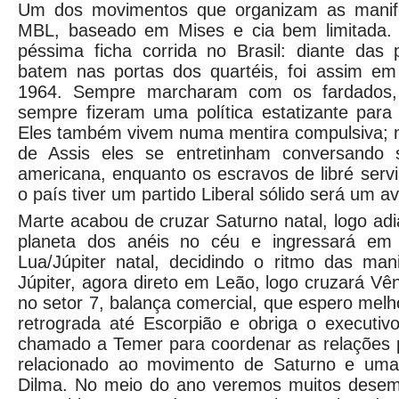
Um dos movimentos que organizam as manif
MBL, baseado em Mises e cia bem limitada. 
péssima ficha corrida no Brasil: diante das p
batem nas portas dos quartéis, foi assim e
1964. Sempre marcharam com os fardados, 
sempre fizeram uma política estatizante para 
Eles também vivem numa mentira compulsiva;
de Assis eles se entretinham conversando s
americana, enquanto os escravos de libré serv
o país tiver um partido Liberal sólido será um a
Marte acabou de cruzar Saturno natal, logo adi
planeta dos anéis no céu e ingressará em
Lua/Júpiter natal, decidindo o ritmo das man
Júpiter, agora direto em Leão, logo cruzará Vê
no setor 7, balança comercial, que espero melh
retrograda até Escorpião e obriga o executiv
chamado a Temer para coordenar as relações po
relacionado ao movimento de Saturno e uma 
Dilma. No meio do ano veremos muitos desem