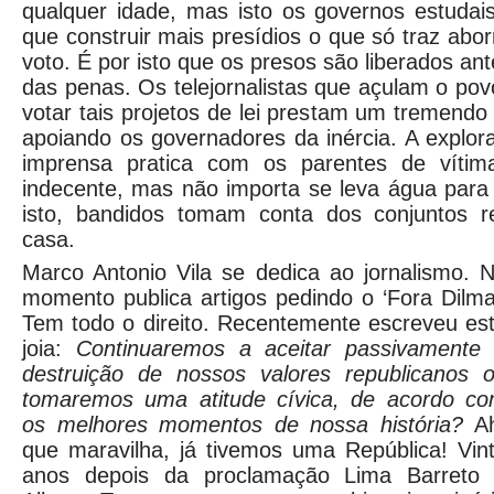
qualquer idade, mas isto os governos estudai
que construir mais presídios o que só traz ab
voto. É por isto que os presos são liberados a
das penas. Os telejornalistas que açulam o po
votar tais projetos de lei prestam um tremend
apoiando os governadores da inércia. A explo
imprensa pratica com os parentes de vítim
indecente, mas não importa se leva água par
isto, bandidos tomam conta dos conjuntos r
casa.
Marco Antonio Vila se dedica ao jornalismo. 
momento publica artigos pedindo o ‘Fora Dilma
Tem todo o direito. Recentemente escreveu es
joia:
Continuaremos a aceitar passivamente
destruição de nossos valores republicanos 
tomaremos uma atitude cívica, de acordo c
os melhores momentos de nossa história?
A
que maravilha, já tivemos uma República! Vin
anos depois da proclamação Lima Barreto