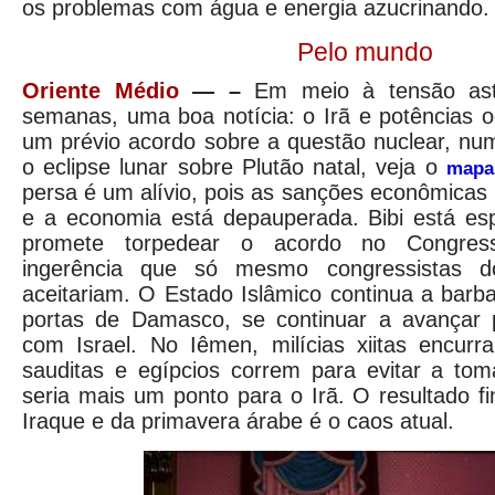
os problemas com água e energia azucrinando
Pelo mundo
Oriente Médio
— –
Em meio à tensão astr
semanas, uma boa notícia: o Irã e potências 
um prévio acordo sobre a questão nuclear, num
o eclipse lunar sobre Plutão natal, veja o
mapa
persa é um alívio, pois as sanções econômicas 
e a economia está depauperada. Bibi está e
promete torpedear o acordo no Congres
ingerência que só mesmo congressistas do
aceitariam. O Estado Islâmico continua a barba
portas de Damasco, se continuar a avançar 
com Israel. No Iêmen, milícias xiitas encur
sauditas e egípcios correm para evitar a to
seria mais um ponto para o Irã. O resultado fi
Iraque e da primavera árabe é o caos atual.