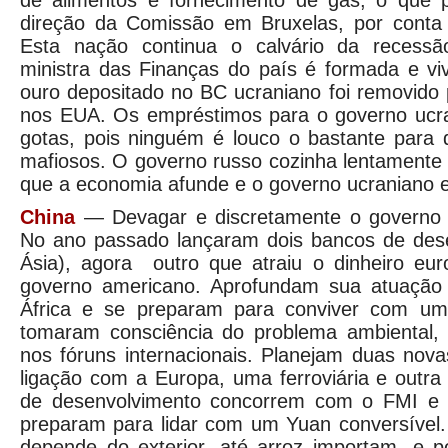
de alimentos e fornecimento de gás, o que p
direção da Comissão em Bruxelas, por conta 
Esta nação continua o calvário da recessã
ministra das Finanças do país é formada e v
ouro depositado no BC ucraniano foi removido
nos EUA. Os empréstimos para o governo ucr
gotas, pois ninguém é louco o bastante para 
mafiosos. O governo russo cozinha lentamente
que a economia afunde e o governo ucraniano 
China
— Devagar e discretamente o governo c
No ano passado lançaram dois bancos de dese
Ásia), agora outro que atraiu o dinheiro eur
governo americano. Aprofundam sua atuação 
África e se preparam para conviver com um
tomaram consciência do problema ambiental,
nos fóruns internacionais. Planejam duas nov
ligação com a Europa, uma ferroviária e outr
de desenvolvimento concorrem com o FMI e 
preparam para lidar com um Yuan conversível.
depende do exterior, até arroz importam, e p