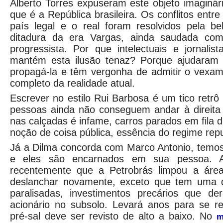
Alberto Torres expuseram este objeto imaginár
que é a República brasileira. Os conflitos entre
país legal e o real foram resolvidos pela be
ditadura da era Vargas, ainda saudada co
progressista. Por que intelectuais e jornalist
mantém esta ilusão tenaz? Porque ajudaram
propagá-la e têm vergonha de admitir o vexa
completo da realidade atual.
Escrever no estilo Rui Barbosa é um tico retrô
pessoas ainda não conseguem andar à direita 
nas calçadas é infame, carros parados em fila 
noção de coisa pública, essência do regime rep
Já a Dilma concorda com Marco Antonio, temos
e eles são encarnados em sua pessoa. Al
recentemente que a Petrobrás limpou a área
deslanchar novamente, exceto que tem uma d
paralisadas, investimentos precários que de
acionário no subsolo. Levará anos para se r
pré-sal deve ser revisto de alto a baixo. No
m