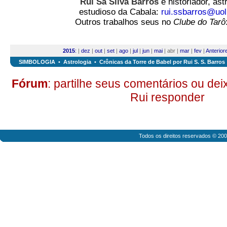
Rui Sá Silva Barros
é historiador, ast
estudioso da Cabala:
rui.ssbarros@uol
Outros trabalhos seus no
Clube do Tarô
2015
:
|
dez
|
out
|
set
|
ago
|
jul
|
jun
|
mai
| abr |
mar
|
fev
|
Anterior
SIMBOLOGIA
•
Astrologia
•
Crônicas da Torre de Babel por Rui S. S. Barros
Fórum
: partilhe seus comentários ou de
Rui responder
Todos os direitos reservados © 20