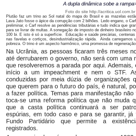
A dupla dinâmica sobe a rampa
Foto do site http://acritica.uol.com.br
Plutão faz um trino ao Sol natal do mapa do Brasil e as mazelas estã
Lava Jato fosse o ápice da corrupção com 2 bilhões. Ledo engano, o Carf
preliminar, o Carf resolve as pendências tributárias e tudo indica que 
para se livrar de multas. A sonegação de imposto de dinheiro brasileiro n
100 bi. E isto é só a superfície. Educação e saúde precárias, centenas
nas favelas e cortiços, desindustrialização rápida. Ainda carregamos
pobreza. O trino é um aspecto harmônico, uma promessa de regeneração
Na Ucrânia, as pessoas ficaram três meses n
até derrubarem o governo, não será com uma 
que resolveremos a parada por aqui. Ademais,
início a um impeachment e nem o STF. As
conduzidas por meia dúzia de organizações 
que querem para o futuro do país, é natural, 
a fazer política. Temas para manifestação nã
toca-se uma reforma política que não muda 
que a casta política continuará a ser patr
espúrias, em todo caso e para se garantir, já 
Fundo Partidário que permite a existênc
registrados.