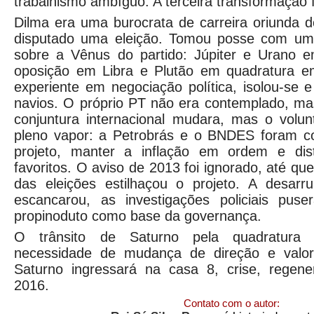
trabalhismo ambíguo. A terceira transformação fo
Dilma era uma burocrata de carreira oriunda 
disputado uma eleição. Tomou posse com uma
sobre a Vênus do partido: Júpiter e Urano 
oposição em Libra e Plutão em quadratura e
experiente em negociação política, isolou-se e
navios. O próprio PT não era contemplado, ma
conjuntura internacional mudara, mas o volun
pleno vapor: a Petrobrás e o BNDES foram c
projeto, manter a inflação em ordem e dist
favoritos. O aviso de 2013 foi ignorado, até qu
das eleições estilhaçou o projeto. A desar
escancarou, as investigações policiais pus
propinoduto como base da governança.
O trânsito de Saturno pela quadratura 
necessidade de mudança de direção e valor
Saturno ingressará na casa 8, crise, regen
2016.
Contato com o autor: