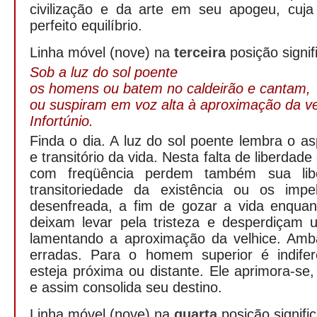
civilização e da arte em seu apogeu, cuj
perfeito equilíbrio.
Linha móvel (nove) na
terceira
posição signif
Sob a luz do sol poente
os homens ou batem no caldeirão e cantam,
ou suspiram em voz alta à aproximação da ve
Infortúnio.
Finda o dia. A luz do sol poente lembra o a
e transitório da vida. Nesta falta de liberdad
com freqüência perdem também sua liber
transitoriedade da existência ou os imp
desenfreada, a fim de gozar a vida enquan
deixam levar pela tristeza e desperdiçam
lamentando a aproximação da velhice. Amb
erradas. Para o homem superior é indife
esteja próxima ou distante. Ele aprimora-se
e assim consolida seu destino.
Linha móvel (nove) na
quarta
posição signific