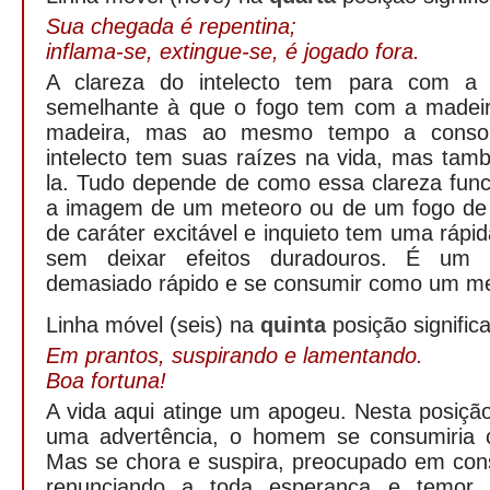
Sua chegada é repentina;
inflama-se, extingue-se, é jogado fora.
A clareza do intelecto tem para com a 
semelhante à que o fogo tem com a madeir
madeira, mas ao mesmo tempo a conso
intelecto tem suas raízes na vida, mas ta
la. Tudo depende de como essa clareza func
a imagem de um meteoro ou de um fogo d
de caráter excitável e inquieto tem uma ráp
sem deixar efeitos duradouros. É um e
demasiado rápido e se consumir como um me
Linha móvel (seis) na
quinta
posição significa
Em prantos, suspirando e lamentando.
Boa fortuna!
A vida aqui atinge um apogeu. Nesta posiçã
uma advertência, o homem se consumiria
Mas se chora e suspira, preocupado em cons
renunciando a toda esperança e temor 