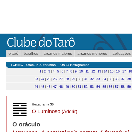
o tarô
baralhos
arcanos maiores
arcanos menores
aplicações
I CHING - Oráculo & Estudos
•
Os 64 Hexagramas
1
|
2
|
3
|
4
|
5
|
6
|
7
|
8
|
9
|
10
|
11
|
12
|
13
|
14
|
15
|
16
|
17
|
18
23
|
24
|
25
|
26
|
27
|
28
|
29
| 30 |
31
|
32
|
33
|
34
|
35
|
36
|
37
|
38
44
|
45
|
46
|
47
|
48
|
49
|
50
|
51
|
52
|
53
|
54
|
55
|
56
|
57
|
58
|
59
Hexagrama 30
O Luminoso
(Aderir)
O oráculo