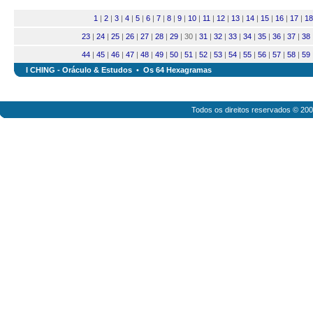
1
|
2
|
3
|
4
|
5
|
6
|
7
|
8
|
9
|
10
|
11
|
12
|
13
|
14
|
15
|
16
|
17
|
18
23
|
24
|
25
|
26
|
27
|
28
|
29
| 30 |
31
|
32
|
33
|
34
|
35
|
36
|
37
|
38
44
|
45
|
46
|
47
|
48
|
49
|
50
|
51
|
52
|
53
|
54
|
55
|
56
|
57
|
58
|
59
I CHING - Oráculo & Estudos
•
Os 64 Hexagramas
Todos os direitos reservados © 20