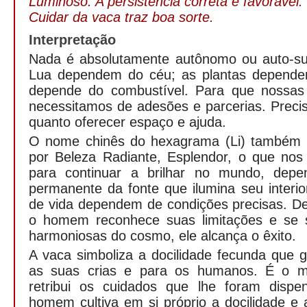
Luminoso. A persistência correta é favorável.
Cuidar da vaca traz boa sorte.
Interpretação
Nada é absolutamente autônomo ou auto-suf
Lua dependem do céu; as plantas dependem
depende do combustível. Para que nossas 
necessitamos de adesões e parcerias. Preci
quanto oferecer espaço e ajuda.
O nome chinês do hexagrama (Li) também p
por Beleza Radiante, Esplendor, o que nos
para continuar a brilhar no mundo, dep
permanente da fonte que ilumina seu interi
de vida dependem de condições precisas. 
o homem reconhece suas limitações e se 
harmoniosas do cosmo, ele alcança o êxito.
A vaca simboliza a docilidade fecunda que 
as suas crias e para os humanos. É o m
retribui os cuidados que lhe foram disp
homem cultiva em si próprio a docilidade e