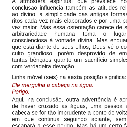
A atmosfera espiritual que prevalece n
conclusão influencia também as atitudes rel
ao divino, a simplicidade das antigas forma
ritos cada vez mais elaborados e por uma 
vez maior. Mas essa ostentação carece de se
arbitrariedade humana toma o luga
conscienciosa à vontade divina. Mas enqu
que está diante de seus olhos, Deus vê o c
culto grandioso, porém desprovido de e
tantas bênçãos quanto um sacrifício simple
com verdadeira devoção.
Linha móvel (seis) na
sexta
posição significa:
Ele mergulha a cabeça na água.
Perigo.
Aqui, na conclusão, outra advertência é ac
de haver cruzado as águas, uma pessoa 
cabeça se for tão imprudente a ponto de volt
em que continua seguindo adiante, sem 
escapará a esse perigo. Mas há um certo f