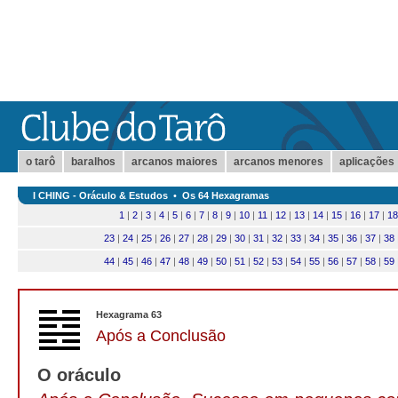
o tarô
baralhos
arcanos maiores
arcanos menores
aplicações
I CHING - Oráculo & Estudos
•
Os 64 Hexagramas
1
|
2
|
3
|
4
|
5
|
6
|
7
|
8
|
9
|
10
|
11
|
12
|
13
|
14
|
15
|
16
|
17
|
18
23
|
24
|
25
|
26
|
27
|
28
|
29
|
30
|
31
|
32
|
33
|
34
|
35
|
36
|
37
|
38
44
|
45
|
46
|
47
|
48
|
49
|
50
|
51
|
52
|
53
|
54
|
55
|
56
|
57
|
58
|
59
Hexagrama 63
Após a Conclusão
O oráculo