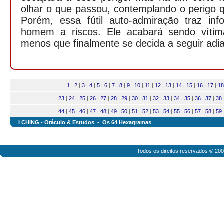
olhar o que passou, contemplando o perigo q
Porém, essa fútil auto-admiração traz inf
homem a riscos. Ele acabará sendo vítim
menos que finalmente se decida a seguir adi
1
|
2
|
3
|
4
|
5
|
6
|
7
|
8
|
9
|
10
|
11
|
12
|
13
|
14
|
15
|
16
|
17
|
18
23
|
24
|
25
|
26
|
27
|
28
|
29
|
30
|
31
|
32
|
33
|
34
|
35
|
36
|
37
|
38
44
|
45
|
46
|
47
|
48
|
49
|
50
|
51
|
52
|
53
|
54
|
55
|
56
|
57
|
58
|
59
I CHING - Oráculo & Estudos
•
Os 64 Hexagramas
Todos os direitos reservados © 20