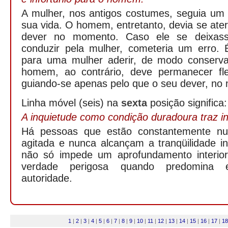
A mulher, nos antigos costumes, seguia u
sua vida. O homem, entretanto, devia se ater
dever no momento. Caso ele se deixass
conduzir pela mulher, cometeria um erro. É
para uma mulher aderir, de modo conserva
homem, ao contrário, deve permanecer fle
guiando-se apenas pelo que o seu dever, n
Linha móvel (seis) na
sexta
posição significa:
A inquietude como condição duradoura traz in
Há pessoas que estão constantemente n
agitada e nunca alcançam a tranqüilidade int
não só impede um aprofundamento interior
verdade perigosa quando predomina
autoridade.
1
|
2
|
3
|
4
|
5
|
6
|
7
|
8
|
9
|
10
|
11
|
12
|
13
|
14
|
15
|
16
|
17
|
18