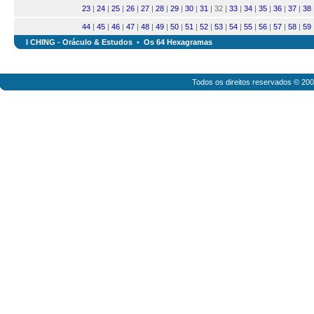
23
|
24
|
25
|
26
|
27
|
28
|
29
|
30
|
31
| 32 |
33
|
34
|
35
|
36
|
37
|
38
44
|
45
|
46
|
47
|
48
|
49
|
50
|
51
|
52
|
53
|
54
|
55
|
56
|
57
|
58
|
59
I CHING - Oráculo & Estudos
•
Os 64 Hexagramas
Todos os direitos reservados © 20