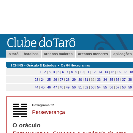
o tarô
baralhos
arcanos maiores
arcanos menores
aplicações
I CHING - Oráculo & Estudos
•
Os 64 Hexagramas
1
|
2
|
3
|
4
|
5
|
6
|
7
|
8
|
9
|
10
|
11
|
12
|
13
|
14
|
15
|
16
|
17
|
18
23
|
24
|
25
|
26
|
27
|
28
|
29
|
30
|
31
| 32 |
33
|
34
|
35
|
36
|
37
|
38
44
|
45
|
46
|
47
|
48
|
49
|
50
|
51
|
52
|
53
|
54
|
55
|
56
|
57
|
58
|
59
Hexagrama 32
Perseverança
O oráculo