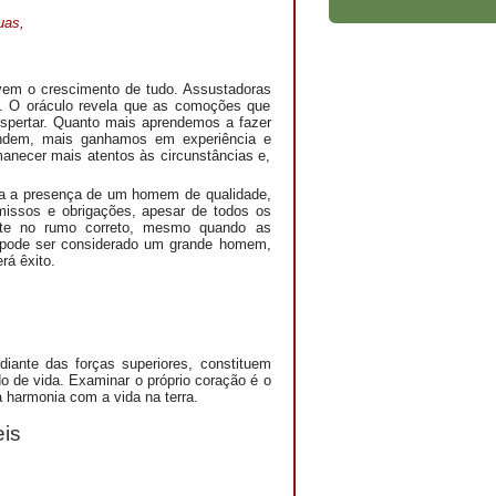
uas,
vem o crescimento de tudo. Assustadoras
s. O oráculo revela que as comoções que
espertar. Quanto mais aprendemos a fazer
endem, mais ganhamos em experiência e
manecer mais atentos às circunstâncias e,
liza a presença de um homem de qualidade,
omissos e obrigações, apesar de todos os
siste no rumo correto, mesmo quando as
, pode ser considerado um grande homem,
rá êxito.
diante das forças superiores, constituem
 de vida. Examinar o próprio coração é o
 harmonia com a vida na terra.
is