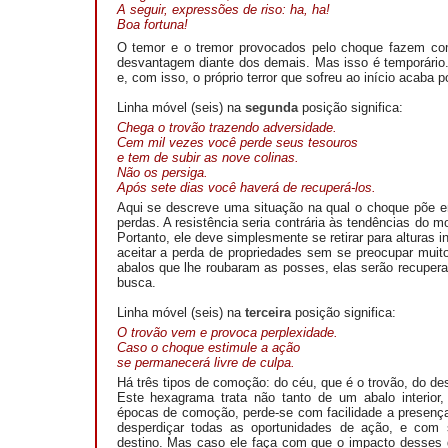
A seguir, expressões de riso: ha, ha!
Boa fortuna!
O temor e o tremor provocados pelo choque fazem co
desvantagem diante dos demais. Mas isso é temporário
e, com isso, o próprio terror que sofreu ao início acaba po
Linha móvel (seis) na
segunda
posição significa:
Chega o trovão
trazendo adversidade.
Cem mil vezes você perde seus tesouros
e tem de subir as nove colinas.
Não os persiga.
Após sete dias você haverá de recuperá-los.
Aqui se descreve uma situação na qual o choque põe 
perdas. A resistência seria contrária às tendências do 
Portanto, ele deve simplesmente se retirar para alturas
aceitar a perda de propriedades sem se preocupar mui
abalos que lhe roubaram as posses, elas serão recuper
busca.
Linha móvel (seis) na
terceira
posição significa:
O trovão vem e provoca perplexidade.
Caso o choque estimule a ação
se permanecerá livre de culpa.
Há três tipos de comoção: do céu, que é o trovão, do des
Este hexagrama trata não tanto de um abalo interio
épocas de comoção, perde-se com facilidade a presenç
desperdiçar todas as oportunidades de ação, e com su
destino. Mas caso ele faça com que o impacto desses