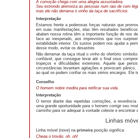
A comoção chega com uma alegria assustadora.
Seu estrondo aterroriza as pessoas num raio de cem lég
mas ele não derrama o vinho da taça de sacrifícios.
Interpretação
Estamos frente a poderosas forças naturais que promo
em suas manifestações, elas têm resultados benéfico
abalam nossa rotina têm a importante função de nos d
face ao inesperado, aos imprevistos que nos surpre
estabilidade interior. Os sustos podem nos ajudar a per
desse modo, evitar os desastres
Não derramar da taça ritual o vinho do ofertório simbo
confiável, que consegue levar até o final seus compr
tropeços e dificuldades exteriores. Aquele que per
circunstâncias levantam agitações e provocam pânico
ao qual se podem confiar os mais sérios encargos. Ele te
Conselho
O homem nobre medita para retificar sua vida.
Interpretação
O temor diante das repetidas comoções, a reverência 
uma grande oportunidade para o homem corrigir seu modo
caminho para se adequar à vontade celeste e encontrar a
Linhas móve
Linha móvel (nove) na
primeira
posição significa:
C
hega o trovão: oh, oh!