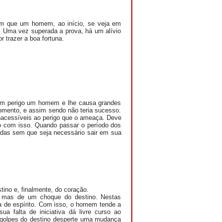
m que um homem, ao início, se veja em
. Uma vez superada a prova, há um alívio
r trazer a boa fortuna.
em perigo um homem e lhe causa grandes
momento, e assim sendo não teria sucesso.
 inacessíveis ao perigo que o ameaça. Deve
to com isso. Quando passar o período dos
adas sem que seja necessário sair em sua
tino e, finalmente, do coração.
r, mas de um choque do destino. Nestas
a de espírito. Com isso, o homem tende a
a falta de iniciativa dá livre curso ao
 golpes do destino desperte uma mudança