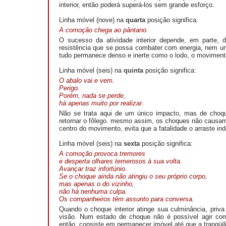
interior, então poderá superá-los sem grande esforço.
Linha móvel (nove) na
quarta
posição significa:
A comoção chega ao pântano.
O sucesso da atividade interior depende, em parte,
resistência que se possa combater com energia, nem uma 
tudo permanece denso e inerte como o lodo, o movimento
Linha móvel (seis) na
quinta
posição significa:
O abalo vai e vem.
Perigo.
Porém, nada se perde,
há apenas muito por realizar.
Não se trata aqui de um único impacto, mas de choq
retornar o fôlego. mesmo assim, os choques não causam
centro do movimento, evita que a fatalidade o arraste in
Linha móvel (seis) na
sexta
posição significa:
A comoção provoca tremores
e desperta olhares temerosos à sua volta.
Avançar traz infortúnio.
Se o choque ainda não atingiu o seu próprio corpo,
mas apenas o do vizinho,
não há nenhuma culpa.
Os companheiros têm assunto para conversa.
Quando o choque interior atinge sua culminância, pri
visão. Num estado de choque não é possível agir com 
então, consiste em permanecer imóvel até que a tranqüil