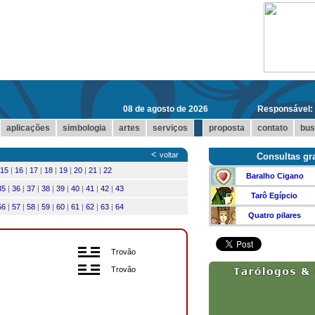
08 de agosto de 2026
Responsável:
...
aplicações
simbologia
artes
serviços
proposta
contato
bus
<
voltar
Consultas gra
15
|
16
|
17
|
18
|
19
|
20
|
21
|
22
Baralho Cigano
35
|
36
|
37
|
38
|
39
|
40
|
41
|
42
|
43
Tarô Egípcio
56
|
57
|
58
|
59
|
60
|
61
|
62
|
63
|
64
Quatro pilares
Trovão
Trovão