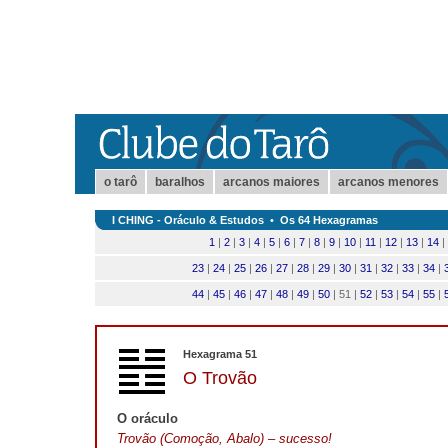
o tarô
baralhos
arcanos maiores
arcanos menores
I CHING - Oráculo & Estudos
•
Os 64 Hexagramas
1
|
2
|
3
|
4
|
5
|
6
|
7
|
8
|
9
|
10
|
11
|
12
|
13
|
14
|
23
|
24
|
25
|
26
|
27
|
28
|
29
|
30
|
31
|
32
|
33
|
34
|
44
|
45
|
46
|
47
|
48
|
49
|
50
| 51 |
52
|
53
|
54
|
55
|
Hexagrama 51
O Trovão
O oráculo
Trovão (Comoção, Abalo) – sucesso!