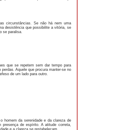
 das circunstâncias. Se não há nem uma
desistência que possibilite a vitória, se
 se paralisa.
ues que se repetem sem dar tempo para
 perdas. Aquele que procura manter-se no
defeso de um lado para outro.
va o homem da serenidade e da clareza de
presença de espírito. A atitude correta,
idade e a clareza se restabeleçam.