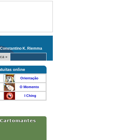
 Constantino K. Riemma
ca »
tuitas online
Orientação
O Momento
I Ching