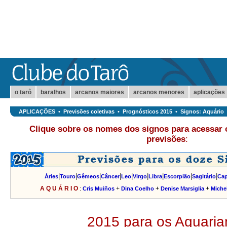
o tarô
baralhos
arcanos maiores
arcanos menores
aplicações
APLICAÇÕES
•
Previsões coletivas
•
Prognósticos 2015
•
Signos: Aquário
Clique sobre os nomes dos signos para acessar 
previsões
:
|
|
|
|
|
|
|
|
|
Áries
Touro
Gêmeos
Câncer
Leo
Virgo
Libra
Escorpião
Sagitário
Cap
A Q U Á R I O
:
+
+
+
Cris Muiños
Dina Coelho
Denise Marsiglia
Michel
2015 para os Aquaria