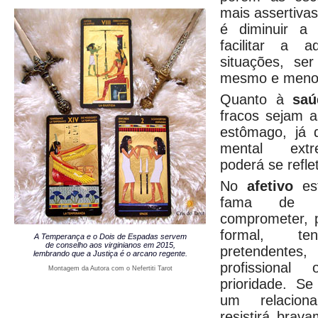
mais assertivas
é diminuir a 
facilitar a 
situações, ser
mesmo e menos 
Quanto à
saú
fracos sejam 
estômago, já 
mental extr
poderá se refle
No
afetivo
est
fama de 
comprometer,
formal, t
A Temperança e o Dois de Espadas servem
de conselho aos virginianos em 2015,
pretendent
lembrando que a Justiça é o arcano regente.
profissiona
Montagem da Autora com o Nefertiti Tarot
prioridade. S
um relacio
resistirá brav