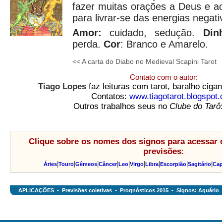
fazer muitas orações a Deus e a
para livrar-se das energias negati
Amor:
cuidado, sedução.
Din
perda.
Cor
: Branco e Amarelo.
<< A carta do Diabo no Medieval Scapini Tarot
Contato com o autor:
Tiago Lopes
faz leituras com tarot, baralho cig
Contatos:
www.tiagotarot.blogspot
Outros trabalhos seus no
Clube do Tarô
Clique sobre os nomes dos signos para acessar 
previsões
:
|
|
|
|
|
|
|
|
|
Áries
Touro
Gêmeos
Câncer
Leo
Virgo
Libra
Escorpião
Sagitário
Cap
APLICAÇÕES
•
Previsões coletivas
•
Prognósticos 2015
•
Signos: Aquário