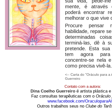
sua vida, pede-lh
mente, é através 
poderá encontrar r
melhorar o que vive o
Procure pensar r
habilidade, repare s
determinadas coisa
terminá-las, dê à 
pretende. Esta sua
tem agora para r
concentre-se nela 
como precisa vivê-la.
<-- Carta do "Oráculo para a
Guerreiro
Contato com a autora:
Dina Coelho Guerreiro
é artista plástica 
Faz consultas terapêuticas com o
Oráculo 
www.facebook.com/OraculoparaA
Outros trabalhos seus no
Clube do Tarô