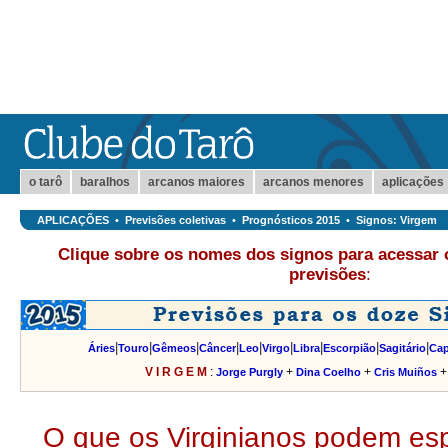
o tarô
baralhos
arcanos maiores
arcanos menores
aplicações
APLICAÇÕES
•
Previsões coletivas
•
Prognósticos 2015
•
Signos: Virgem
Clique sobre os nomes dos signos para acessar 
previsões
:
|
|
|
|
|
|
|
|
|
Áries
Touro
Gêmeos
Câncer
Leo
Virgo
Libra
Escorpião
Sagitário
Cap
V I R G E M
:
+
+
Jorge Purgly
Dina Coelho
Cris Muiños
O que os Virginianos podem es