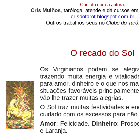
Contato com a autora:
Cris Muiños
, taróloga, atende e dá cursos em
crisdotarot.blogspot.com.br
Outros trabalhos seus no
Clube do Tarô
O recado do Sol
Os Virginianos podem se alegr
trazendo muita energia e vitalid
para amor, dinheiro e o que nos m
situações favoráveis principalment
vão lhe trazer muitas alegrias.
O Sol traz muitas festividades e e
cuidado com os excessos para não s
Amor
: Felicidade.
Dinheiro
:
Prosp
e Laranja.