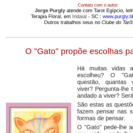
Contato com o autor:
Jorge Purgly
atende com Tarot Egípcio, lei
Terapia Floral, em
Indaial
- SC :
www.purgly.b
Outros trabalhos seus no
Clube do Tarô
O "Gato" propõe escolhas p
Há muitas vidas a
escolheu? O "Gat
questão, quantas 
viver? Pergunta-lhe
andado a viver? Ser
São estas as questõ
fazem pensar nas s
formas de pensar.
O "Gato" pede-lhe a