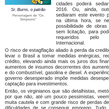
cidades poderá sedia
2016. Ou, ainda, out
Sr. Burns, o patrão
sediaram este evento 
Personagem de "Os
Simpsons"
na última hora, se ne
possibilidade de obra
sem licitação, para po
requeridos pelo 
Internacional.
O risco de estagflação aliado à perda da credib
levar o Brasil a tomar medidas enérgicas, re
crédito, elevando ainda mais os juros dos fin
aumentos de insumos decorrentes dos aumentos
e do combustível, gasolina e diesel. A experiê
governo desesperado impõe medidas desesper
captação para investimentos.
Então, os virginianos que são detalhistas, metó
por que não, até um pouco pessimistas, vee
muita cautela e com grande risco de perdas de
dificuldades de se conseguir emprego. Tudo