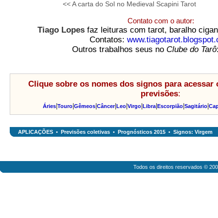
<< A carta do Sol no Medieval Scapini Tarot
Contato com o autor:
Tiago Lopes
faz leituras com tarot, baralho cig
Contatos:
www.tiagotarot.blogspot
Outros trabalhos seus no
Clube do Tarô
Clique sobre os nomes dos signos para acessar 
previsões
:
|
|
|
|
|
|
|
|
|
Áries
Touro
Gêmeos
Câncer
Leo
Virgo
Libra
Escorpião
Sagitário
Cap
APLICAÇÕES
•
Previsões coletivas
•
Prognósticos 2015
•
Signos: Virgem
Todos os direitos reservados © 20