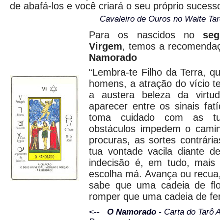
de abafá-los e você criará o seu próprio sucess
Cavaleiro de Ouros no Waite Ta
Para os nascidos no
se
Virgem
, temos a recomenda
Namorado
“Lembra-te Filho da Terra, 
homens, a atração do vício t
a austera beleza da virtu
aparecer entre os sinais fatí
toma cuidado com as tu
obstáculos impedem o camin
procuras, as sortes contrária
tua vontade vacila diante d
indecisão é, em tudo, mais
escolha má. Avança ou recua
sabe que uma cadeia de flor
romper que uma cadeia de fer
<--
O Namorado
- Carta do Tarô A