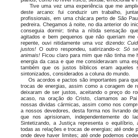
Tive uma vez uma experiência que me ampliou
deste arcano: fui conduzir um trabalho, junt
profissionais, em uma chácara perto de São Pau
pedreira. Chegamos á noite, no dia anterior do ini
conseguia dormir; tinha a nítida sensação qu
agitados e bem pequenos que não queriam me 
repente, ouvi nitidamente uma voz dizendo:
Cuid
justos!
O outro respondeu, satirizando-o:
Só se
animais!
Ficou claro para mim que não tinha me
energia da casa e que me consideravam uma esp
também que os justos bíblicos eram aqueles s
sintonizados, considerados a coluna do mundo.
Os acordos e pactos são importantes para que
trocas de energias, assim como a coragem de 
deixaram de ser justos, aceitando o preço do r
acaso, na oração do Cristo, clamamos ao Pai 
nossas dividas cármicas, assim como nos compr
a nossos devedores, desta forma nos livrando de
que nos aprisionam, independentemente do l
Sintetizando, a Justiça representa o equilíbrio
todas as relações e trocas de energias; até onde p
onde deve haver limites; até onde podemos ceder