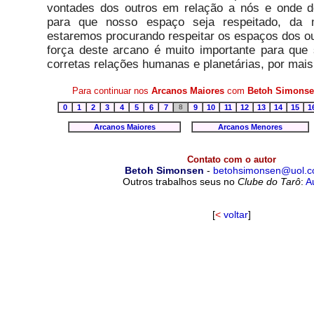
vontades dos outros em relação a nós e onde 
para que nosso espaço seja respeitado, da
estaremos procurando respeitar os espaços dos ou
força deste arcano é muito importante para que
corretas relações humanas e planetárias, por mais d
Para continuar nos
Arcanos Maiores
com
Betoh Simons
0
1
2
3
4
5
6
7
8
9
10
11
12
13
14
15
1
Arcanos Maiores
Arcanos Menores
Contato com o autor
Betoh Simonsen
-
betohsimonsen@uol.c
Outros trabalhos seus no
Clube do Tarô
:
A
[
<
voltar
]