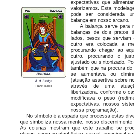
expectativas que aliment
valorizamos. Esta modela
pode ser considerada 
balança em nosso arcano.
A balança serve para me
balanças de dois pratos
lados, pesos que serviam
outro era colocada a mer
procurando chegar ao equ
outro, procurando o jus
ajustado ou sintonizado. P
também que na procura do e
se aumentava ou dimin
(atuação assertiva sobre n
8. A Justiça
através de uma atuaçã
[Tarot Balbi]
liberizadora, conforme o c
modificava o peso (redim
expectativas, nossos sist
nossa programação).
No símbolo é a espada que processa estas dive
que simboliza nossa mente, nosso discernimento 
As colunas mostram que este trabalho se pro
planos, como no nível físico, sexual, emocional e 